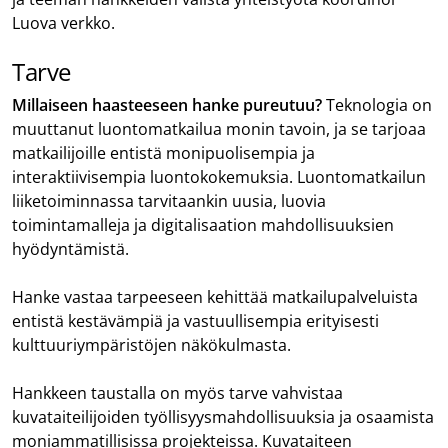
Luova verkko.
Tarve
Millaiseen haasteeseen hanke pureutuu?
Teknologia on
muuttanut luontomatkailua monin tavoin, ja se tarjoaa
matkailijoille entistä monipuolisempia ja
interaktiivisempia luontokokemuksia. Luontomatkailun
liiketoiminnassa tarvitaankin uusia, luovia
toimintamalleja ja digitalisaation mahdollisuuksien
hyödyntämistä.
Hanke vastaa tarpeeseen kehittää matkailupalveluista
entistä kestävämpiä ja vastuullisempia erityisesti
kulttuuriympäristöjen näkökulmasta.
Hankkeen taustalla on myös tarve vahvistaa
kuvataiteilijoiden työllisyysmahdollisuuksia ja osaamista
moniammatillisissa projekteissa. Kuvataiteen