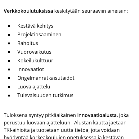
Verkkokoulutuksissa
keskitytään seuraaviin aiheisiin:
Kestävä kehitys
Projektiosaaminen
Rahoitus
Vuorovaikutus
Kokeilukulttuuri
Innovaatiot
Ongelmanratkaisutaidot
Luova ajattelu
Tulevaisuuden tutkimus
Tuloksena syntyy pitkäaikainen
innovaatioalusta
, joka
perustuu luovaan ajatteluun. Alustan kautta jaetaan
TKI-aihioita ja tuotetaan uutta tietoa, jota voidaan
hyödyntää korkeakoulujen opetuksessa ja kestävän