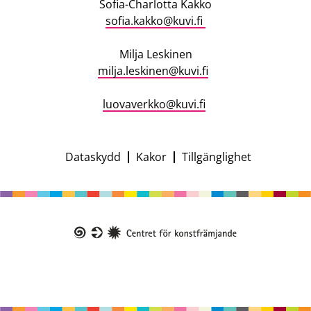
Sofia-Charlotta Kakko
sofia.kakko@kuvi.fi
Milja Leskinen
milja.leskinen@kuvi.fi
luovaverkko@kuvi.fi
Dataskydd
Kakor
Tillgänglighet
Campaign
footer
Taike