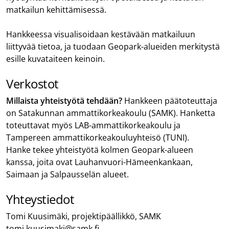
matkailun kehittämisessä.
Hankkeessa visualisoidaan kestävään matkailuun
liittyvää tietoa, ja tuodaan Geopark-alueiden merkitystä
esille kuvataiteen keinoin.
Verkostot
Millaista yhteistyötä tehdään?
Hankkeen päätoteuttaja
on Satakunnan ammattikorkeakoulu (SAMK). Hanketta
toteuttavat myös LAB-ammattikorkeakoulu ja
Tampereen ammattikorkeakouluyhteisö (TUNI).
Hanke tekee yhteistyötä kolmen Geopark-alueen
kanssa, joita ovat Lauhanvuori-Hämeenkankaan,
Saimaan ja Salpausselän alueet.
Yhteystiedot
Tomi Kuusimäki, projektipäällikkö, SAMK
tomi.kuusimaki@samk.fi