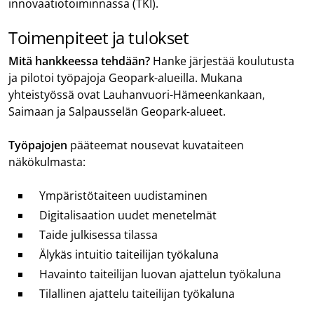
innovaatiotoiminnassa (TKI).
Toimenpiteet ja tulokset
Mitä hankkeessa tehdään?
Hanke järjestää koulutusta
ja pilotoi työpajoja Geopark-alueilla. Mukana
yhteistyössä ovat Lauhanvuori-Hämeenkankaan,
Saimaan ja Salpausselän Geopark-alueet.
Työpajojen
pääteemat nousevat kuvataiteen
näkökulmasta:
Ympäristötaiteen uudistaminen
Digitalisaation uudet menetelmät
Taide julkisessa tilassa
Älykäs intuitio taiteilijan työkaluna
Havainto taiteilijan luovan ajattelun työkaluna
Tilallinen ajattelu taiteilijan työkaluna