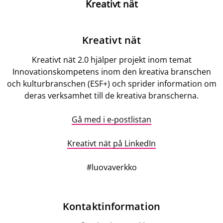
Kreativt nät
Beskrivning
Kreativt nät
Kreativt nät 2.0 hjälper projekt inom temat
Innovationskompetens inom den kreativa branschen
och kulturbranschen (ESF+) och sprider information om
deras verksamhet till de kreativa branscherna.
Gå med i e-postlistan
Kreativt nät på LinkedIn
#luovaverkko
Contact
Kontaktinformation
information