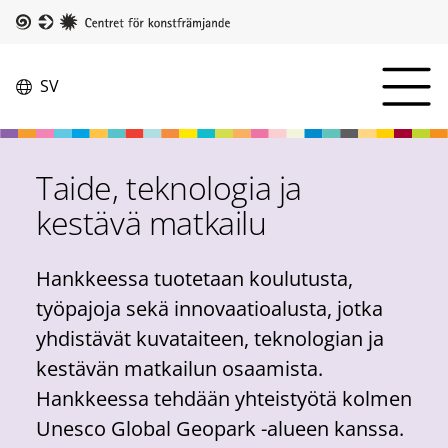
Hoppa
till
Taike
huvudinnehåll
Camp
SV
Switch
menu
language,
Öppna
current
menyn
language:
Taide, teknologia ja
kestävä matkailu
Hankkeessa tuotetaan koulutusta,
työpajoja sekä innovaatioalusta, jotka
yhdistävät kuvataiteen, teknologian ja
kestävän matkailun osaamista.
Hankkeessa tehdään yhteistyötä kolmen
Unesco Global Geopark -alueen kanssa.