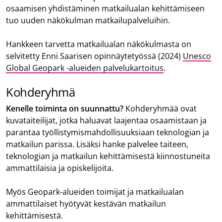
osaamisen yhdistäminen matkailualan kehittämiseen
tuo uuden näkökulman matkailupalveluihin.
Hankkeen tarvetta matkailualan näkökulmasta on
selvitetty Enni Saarisen opinnäytetyössä (2024)
Unesco
Global Geopark -alueiden palvelukartoitus
.
Kohderyhmä
Kenelle toiminta on suunnattu?
Kohderyhmää ovat
kuvataiteilijat, jotka haluavat laajentaa osaamistaan ja
parantaa työllistymismahdollisuuksiaan teknologian ja
matkailun parissa. Lisäksi hanke palvelee taiteen,
teknologian ja matkailun kehittämisestä kiinnostuneita
ammattilaisia ja opiskelijoita.
Myös Geopark-alueiden toimijat ja matkailualan
ammattilaiset hyötyvät kestävän matkailun
kehittämisestä.