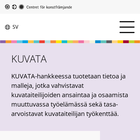
Hoppa
till
Taike
huvudinnehåll
Camp
SV
Switch
menu
language,
Öppna
current
menyn
language:
KUVATA
KUVATA-hankkeessa tuotetaan tietoa ja
malleja, jotka vahvistavat
kuvataiteilijoiden ansaintaa ja osaamista
muuttuvassa työelämässä sekä tasa-
arvoistavat kuvataiteilijan työkenttää.