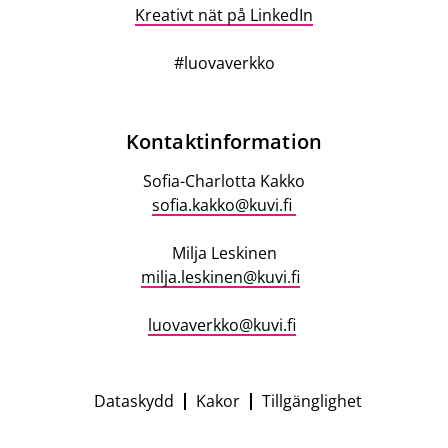
Kreativt nät på LinkedIn
#luovaverkko
Contact
Kontaktinformation
information
Sofia-Charlotta Kakko
sofia.kakko@kuvi.fi
Milja Leskinen
milja.leskinen@kuvi.fi
luovaverkko@kuvi.fi
Dataskydd
Kakor
Tillgänglighet
Campaign
footer