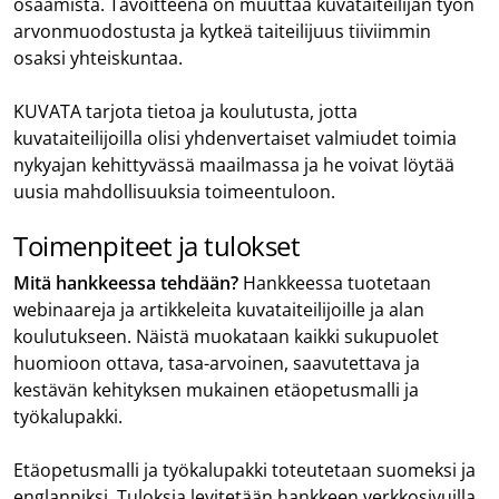
osaamista. Tavoitteena on muuttaa kuvataiteilijan työn
arvonmuodostusta ja kytkeä taiteilijuus tiiviimmin
osaksi yhteiskuntaa.
KUVATA tarjota tietoa ja koulutusta, jotta
kuvataiteilijoilla olisi yhdenvertaiset valmiudet toimia
nykyajan kehittyvässä maailmassa ja he voivat löytää
uusia mahdollisuuksia toimeentuloon.
Toimenpiteet ja tulokset
Mitä hankkeessa tehdään?
Hankkeessa tuotetaan
webinaareja ja artikkeleita kuvataiteilijoille ja alan
koulutukseen. Näistä muokataan kaikki sukupuolet
huomioon ottava, tasa-arvoinen, saavutettava ja
kestävän kehityksen mukainen etäopetusmalli ja
työkalupakki.
Etäopetusmalli ja työkalupakki toteutetaan suomeksi ja
englanniksi. Tuloksia levitetään hankkeen verkkosivuilla,