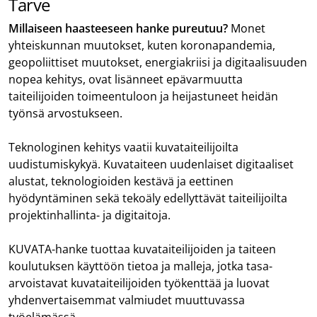
Tarve
Millaiseen haasteeseen hanke pureutuu?
Monet
yhteiskunnan muutokset, kuten koronapandemia,
geopoliittiset muutokset, energiakriisi ja digitaalisuuden
nopea kehitys, ovat lisänneet epävarmuutta
taiteilijoiden toimeentuloon ja heijastuneet heidän
työnsä arvostukseen.
Teknologinen kehitys vaatii kuvataiteilijoilta
uudistumiskykyä. Kuvataiteen uudenlaiset digitaaliset
alustat, teknologioiden kestävä ja eettinen
hyödyntäminen sekä tekoäly edellyttävät taiteilijoilta
projektinhallinta- ja digitaitoja.
KUVATA-hanke tuottaa kuvataiteilijoiden ja taiteen
koulutuksen käyttöön tietoa ja malleja, jotka tasa-
arvoistavat kuvataiteilijoiden työkenttää ja luovat
yhdenvertaisemmat valmiudet muuttuvassa
työelämässä.