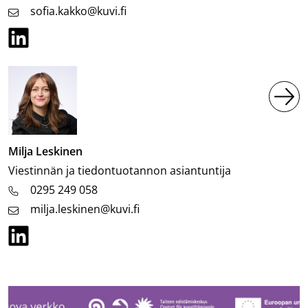
sofia.kakko@kuvi.fi
Kuva
Milja Leskinen
Tehtävänimike
Viestinnän ja tiedontuotannon asiantuntija
0295 249 058
milja.leskinen@kuvi.fi