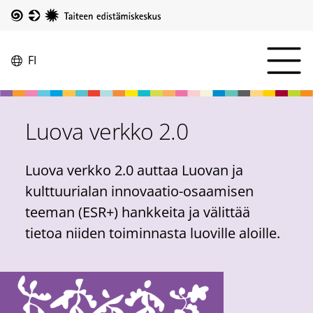
Hyppää
pääsisältöön
Taike
Camp
FI
Vaihda
menu
kieltä,
Avaa
nykyinen
valikko
kieli:
Luova verkko 2.0
Luova verkko 2.0 auttaa Luovan ja
kulttuurialan innovaatio-osaamisen
teeman (ESR+) hankkeita ja välittää
tietoa niiden toiminnasta luoville aloille.