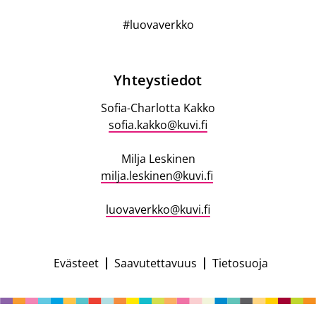
#luovaverkko
Yhteystiedot
Yhteystiedot
Sofia-Charlotta Kakko
sofia.kakko@kuvi.fi
Milja Leskinen
milja.leskinen@kuvi.fi
luovaverkko@kuvi.fi
Evästeet
Saavutettavuus
Tietosuoja
Campaign
footer