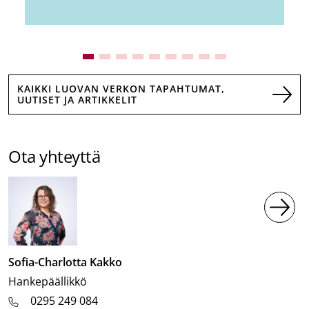
KAIKKI LUOVAN VERKON TAPAHTUMAT,
UUTISET JA ARTIKKELIT
Ota yhteyttä
Kuva
Sofia-Charlotta Kakko
Tehtävänimike
Hankepäällikkö
0295 249 084