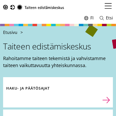
Hyppää
pääsisältöön
Avaa
Taike
valikk
FI
Etsi
Vaihda
Avaa
kieltä,
ja
nykyinen
sulje
Etusivu
kieli:
haku
Taiteen edistämiskeskus
Rahoitamme taiteen tekemistä ja vahvistamme
taiteen vaikuttavuutta yhteiskunnassa.
HAKU- JA PÄÄTÖSAJAT