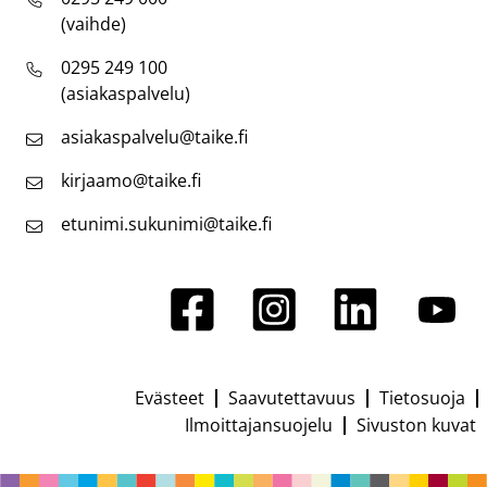
(vaihde)
0295 249 100
(asiakaspalvelu)
asiakaspalvelu@taike.fi
kirjaamo@taike.fi
etunimi.sukunimi@taike.fi
Evästeet
Saavutettavuus
Tietosuoja
Footer
Ilmoittajansuojelu
Sivuston kuvat