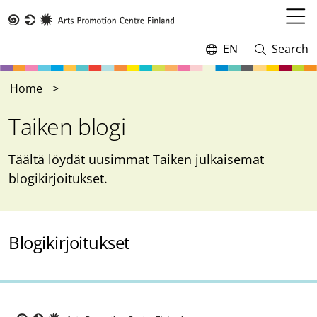
Skip
to
Open
Taike
main
menu
EN
Search
Switch
Open
content
language,
and
current
close
Home
language:
search
Taiken blogi
Täältä löydät uusimmat Taiken julkaisemat
blogikirjoitukset.
Blogikirjoitukset