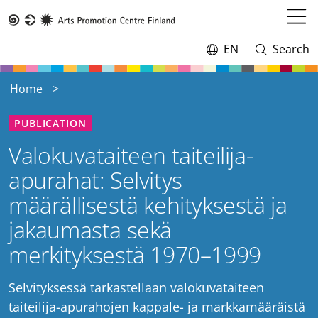
Skip
to
Open
Taike
main
menu
EN
Search
Switch
Open
content
language,
and
current
close
Home
language:
search
PUBLICATION
Valokuvataiteen taiteilija-
apurahat: Selvitys
määrällisestä kehityksestä ja
jakaumasta sekä
merkityksestä 1970–1999
Selvityksessä tarkastellaan valokuvataiteen
taiteilija-apurahojen kappale- ja markkamääräistä