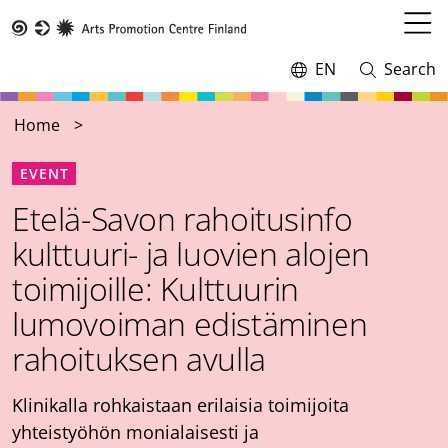
Skip
to
Open
Taike
main
menu
EN
Search
Switch
Open
content
language,
and
current
close
Home
language:
search
EVENT
Etelä-Savon rahoitusinfo
kulttuuri- ja luovien alojen
toimijoille: Kulttuurin
lumovoiman edistäminen
rahoituksen avulla
Klinikalla rohkaistaan erilaisia toimijoita
yhteistyöhön monialaisesti ja