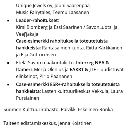
Unique Jewels oy, Jouni Saarenpää
Music Fairytales, Teemu Laasanen
Leader-rahoitukset
:
Kirsi Blomberg ja Essi Saarinen / SavonLuotsi ja
Veej’jakaja
Case-esimerkki rahoituksella toteutetuista
hankkeista:
Rantasalmen kunta, Riitta Kärkkäinen
ja Eija Guttormsen
Etelä-Savon maakuntaliitto:
Interreg NPA &
Itämeri
, Merja Olenius ja
EAKR1 & JTF
– uudistuvat
elinkeinot, Pirjo Paananen
Case-esimerkki ESR+-rahoituksella toteutetuista
hankkeista
; Lasten kulttuurikeskus Vekkula, Laura
Pursiainen
Suomen Kulttuurirahasto, Päivikki Eskelinen-Rönkä
Taiteen edistämiskeskus, Jenna Koistinen