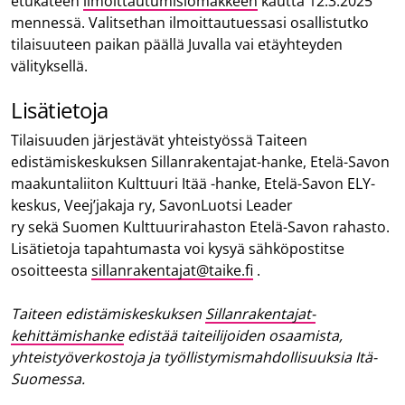
etukäteen
ilmoittautumislomakkeen
kautta 12.3.2025
mennessä. Valitsethan ilmoittautuessasi osallistutko
tilaisuuteen paikan päällä Juvalla vai etäyhteyden
välityksellä.
Lisätietoja
Tilaisuuden järjestävät yhteistyössä Taiteen
edistämiskeskuksen Sillanrakentajat-hanke, Etelä-Savon
maakuntaliiton Kulttuuri Itää -hanke, Etelä-Savon ELY-
keskus, Veej’jakaja ry, SavonLuotsi Leader
ry sekä Suomen Kulttuurirahaston Etelä-Savon rahasto.
Lisätietoja tapahtumasta voi kysyä sähköpostitse
osoitteesta
sillanrakentajat@taike.fi
.
Taiteen edistämiskeskuksen
Sillanrakentajat-
kehittämishanke
edistää taiteilijoiden osaamista,
yhteistyöverkostoja ja työllistymismahdollisuuksia Itä-
Suomessa.