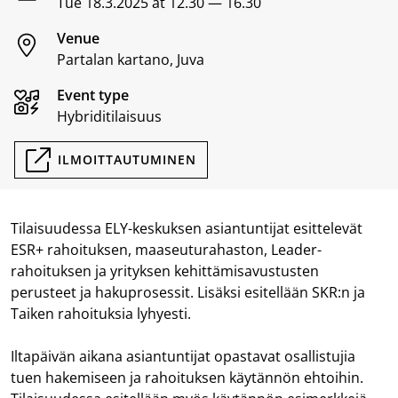
Tue 18.3.2025 at 12.30 — 16.30
Venue
Partalan kartano, Juva
Event type
Hybriditilaisuus
ILMOITTAUTUMINEN
Tilaisuudessa ELY-keskuksen asiantuntijat esittelevät
ESR+ rahoituksen, maaseuturahaston, Leader-
rahoituksen ja yrityksen kehittämisavustusten
perusteet ja hakuprosessit. Lisäksi esitellään SKR:n ja
Taiken rahoituksia lyhyesti.
Iltapäivän aikana asiantuntijat opastavat osallistujia
tuen hakemiseen ja rahoituksen käytännön ehtoihin.