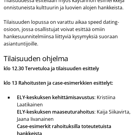
Tilaisuudessa esitellään myös käytännön esimerkkejä
onnistuneista kulttuurin ja luovien alojen hankkeista.
Tilaisuuden lopussa on varattu aikaa speed dating-
osioon, jossa osallistujat voivat esittää omiin
hankesuunnitelmiinsa liittyviä kysymyksiä suoraan
asiantuntijoille.
Tilaisuuden ohjelma
klo 12.30
Tervetuloa ja tilaisuuden esittely
klo 13 Rahoitusten ja case-esimerkkien esittelyt:
ELY-keskuksen kehittämisavustus
: Kristiina
Laatikainen
ELY-keskuksen maaseuturahoitus
: Kaija Siikavirta,
Jaana Iivanainen
Case-esimerkit rahoituksilla toteutetuista
hankkeista