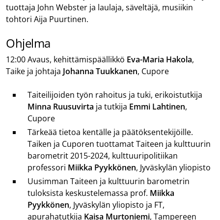
tuottaja
John Webster ja
laulaja, säveltäjä, musiikin
tohtori
Aija Puurtinen.
Ohjelma
12:00 Avaus, kehittämispäällikkö
Eva-Maria Hakola
,
Taike ja johtaja
Johanna Tuukkanen
, Cupore
Taiteilijoiden työn rahoitus ja tuki, erikoistutkija
Minna Ruusuvirta
ja tutkija
Emmi Lahtinen
,
Cupore
Tärkeää tietoa kentälle ja päätöksentekijöille.
Taiken ja Cuporen tuottamat Taiteen ja kulttuurin
barometrit 2015-2024, kulttuuripolitiikan
professori
Miikka Pyykkönen
, Jyväskylän yliopisto
Uusimman Taiteen ja kulttuurin barometrin
tuloksista keskustelemassa prof.
Miikka
Pyykkönen
, Jyväskylän yliopisto ja FT,
apurahatutkija
Kaisa Murtoniemi
, Tampereen