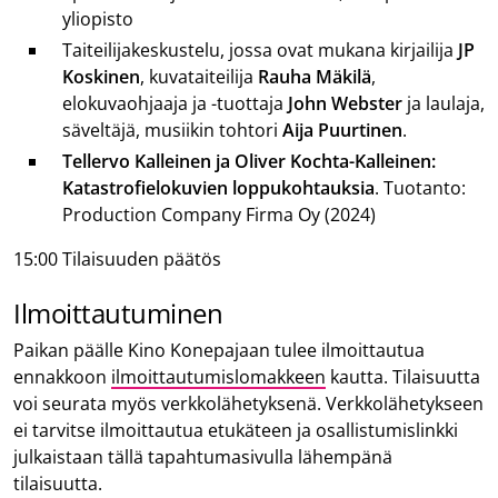
yliopisto
Taiteilijakeskustelu, jossa ovat mukana kirjailija
JP
Koskinen
, kuvataiteilija
Rauha Mäkilä
,
elokuvaohjaaja ja -tuottaja
John Webster
ja
laulaja,
säveltäjä, musiikin tohtori
Aija Puurtinen
.
Tellervo Kalleinen ja Oliver Kochta-Kalleinen:
Katastrofielokuvien loppukohtauksia
. Tuotanto:
Production Company Firma Oy (2024)
15:00 Tilaisuuden päätös
Ilmoittautuminen
Paikan päälle Kino Konepajaan tulee ilmoittautua
ennakkoon
ilmoittautumislomakkeen
kautta. Tilaisuutta
voi seurata myös verkkolähetyksenä. Verkkolähetykseen
ei tarvitse ilmoittautua etukäteen ja osallistumislinkki
julkaistaan tällä tapahtumasivulla lähempänä
tilaisuutta.