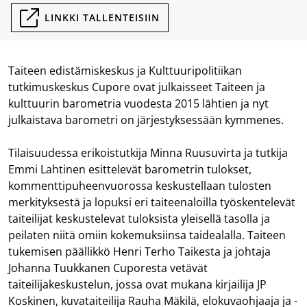
LINKKI TALLENTEISIIN
Taiteen edistämiskeskus ja Kulttuuripolitiikan
tutkimuskeskus Cupore ovat julkaisseet Taiteen ja
kulttuurin barometria vuodesta 2015 lähtien ja nyt
julkaistava barometri on järjestyksessään kymmenes.
Tilaisuudessa erikoistutkija Minna Ruusuvirta ja tutkija
Emmi Lahtinen esittelevät barometrin tulokset,
kommenttipuheenvuorossa keskustellaan tulosten
merkityksestä ja lopuksi eri taiteenaloilla työskentelevät
taiteilijat keskustelevat tuloksista yleisellä tasolla ja
peilaten niitä omiin kokemuksiinsa taidealalla. Taiteen
tukemisen päällikkö Henri Terho Taikesta ja johtaja
Johanna Tuukkanen Cuporesta vetävät
taiteilijakeskustelun, jossa ovat mukana kirjailija JP
Koskinen, kuvataiteilija Rauha Mäkilä,
elokuvaohjaaja ja -