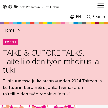
Skip
to
Open
Taike
main
menu
EN
Search
Switch
Open
content
language,
and
current
close
Home
language:
search
EVENT
TAIKE & CUPORE TALKS:
Taiteilijoiden työn rahoitus ja
tuki
Tilaisuudessa julkaistaan vuoden 2024 Taiteen ja
kulttuurin barometri, jonka teemana on
taiteilijoiden työn rahoitus ja tuki.