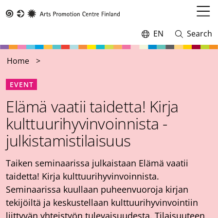
Skip
to
Open
Taike
main
menu
EN
Search
Switch
Open
content
language,
and
current
close
Home
language:
search
EVENT
Elämä vaatii taidetta! Kirja
kulttuurihyvinvoinnista -
julkistamistilaisuus
Taiken seminaarissa julkaistaan Elämä vaatii
taidetta! Kirja kulttuurihyvinvoinnista.
Seminaarissa kuullaan puheenvuoroja kirjan
tekijöiltä ja keskustellaan kulttuurihyvinvointiin
liittyvän yhteistyön tulevaisuudesta. Tilaisuuteen