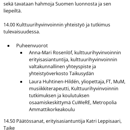
sekä tavataan hahmoja Suomen luonnosta ja sen
liepeiltä.
14.00 Kulttuurihyvinvoinnin yhteistyö ja tutkimus
tulevaisuudessa.
Puheenvuorot
Anna-Mari Rosenlöf, kulttuurihyvinvoinnin
erityisasiantuntija, kulttuurihyvinvoinnin
valtakunnallinen yhteyspiste ja
yhteistyöverkosto Taikusydän
Laura Huhtinen-Hildén, yliopettaja, FT, MuM,
musiikkiterapeutti, Kulttuurihyvinvoinnin
tutkimuksen ja koulutuksen
osaamiskeskittymä CuWeRE, Metropolia
Ammattikorkeakoulu
14.50 Päätössanat, erityisasiantuntija Katri Leppisaari,
Taike