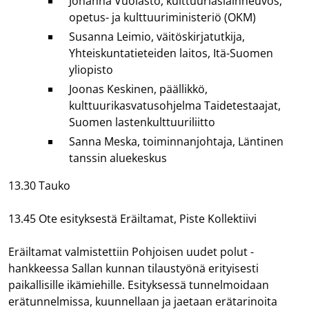
Johanna Vuolasto, kulttuuriasiainneuvos,
opetus- ja kulttuuriministeriö (OKM)
Susanna Leimio, väitöskirjatutkija,
Yhteiskuntatieteiden laitos, Itä-Suomen
yliopisto
Joonas Keskinen, päällikkö,
kulttuurikasvatusohjelma Taidetestaajat,
Suomen lastenkulttuuriliitto
Sanna Meska, toiminnanjohtaja, Läntinen
tanssin aluekeskus
13.30 Tauko
13.45 Ote esityksestä Eräiltamat, Piste Kollektiivi
Eräiltamat valmistettiin Pohjoisen uudet polut -
hankkeessa Sallan kunnan tilaustyönä erityisesti
paikallisille ikämiehille. Esityksessä tunnelmoidaan
erätunnelmissa, kuunnellaan ja jaetaan erätarinoita