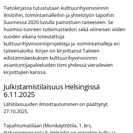
Tietokirjassa tutustutaan kulttuurihyvinvoinnin
ilmiöihin, toimintamalleihin ja yhteistyön tapoihin
Suomessa 2020-luvulla painottuen taiteeseen. Se
huomioi tuoreen tutkimustiedon sekä viimeisen viiden
vuoden aikana toteutettuja
kulttuurihyvinvointiprojekteja ja -toimintamalleja eri
taiteenaloilta. Kirjan on kirjoittanut Taiteen
edistämiskeskuksen kulttuurihyvinvoinnin
asiantuntijapalveluiden tiimi yhdessä vierailevien
kirjoittajien kanssa.
Julkistamistilaisuus Helsingissä
6.11.2025
Lähitilaisuuden ilmoittautuminen on päättynyt
27.10.2025.
Tapahtumatilaan (Monikäyttötila, 1. krs,
Hakaniemenranta 6, Helsinki) on esteetön kulku ja