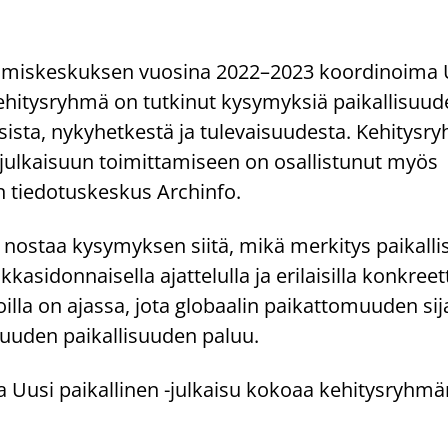
tämiskeskuksen vuosina 2022–2023 koordinoima 
kehitysryhmä on tutkinut kysymyksiä paikallisuu
ista, nykyhetkestä ja tulevaisuudesta. Kehitysr
 julkaisuun toimittamiseen on osallistunut myös
n tiedotuskeskus Archinfo.
nostaa kysymyksen siitä, mikä merkitys paikallis
ikkasidonnaisella ajattelulla ja erilaisilla konkreett
tiloilla on ajassa, jota globaalin paikattomuuden si
uuden paikallisuuden paluu.
va Uusi paikallinen -julkaisu kokoaa kehitysryhm
.