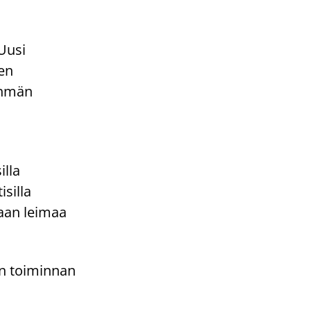
Uusi
den
yhmän
illa
isilla
jaan leimaa
än toiminnan