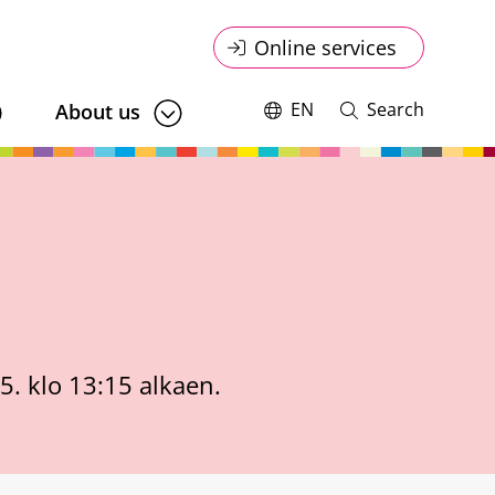
Online
Online services
service
EN
Search
About us
Switch
Open
language,
and
menu
current
close
language:
search
.5. klo 13:15 alkaen.