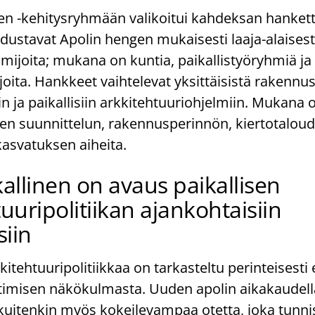
nen -kehitysryhmään valikoitui kahdeksan hanket
ustavat Apolin hengen mukaisesti laaja-alaisesti 
imijoita; mukana on kuntia, paikallistyöryhmiä ja
joita. Hankkeet vaihtelevat yksittäisistä rakennu
in ja paikallisiin arkkitehtuuriohjelmiin. Mukana
en suunnittelun, rakennusperinnön, kiertotaloud
kasvatuksen aiheita.
kallinen on avaus paikallisen
uuripolitiikan ajankohtaisiin
iin
kkitehtuuripolitiikkaa on tarkasteltu perinteisesti 
timisen näkökulmasta. Uuden apolin aikakaudell
uitenkin myös kokeilevampaa otetta, joka tunnis