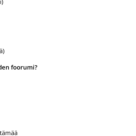
i)
ä)
uden foorumi?
istämää