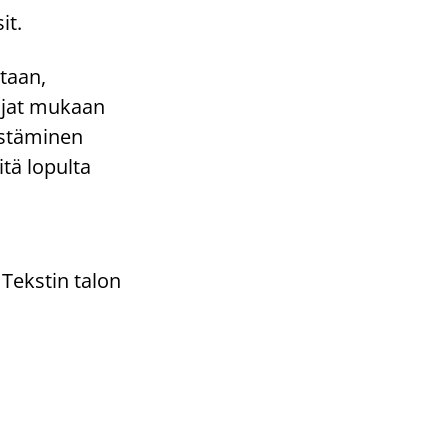
it.
itaan,
mijat mukaan
distäminen
itä lopulta
 Tekstin talon