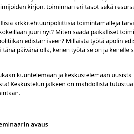
oimijoiden kirjon, toiminnan eri tasot sekä resurss
llisia arkkitehtuuripoliittisia toimintamalleja tarv
kokeillaan juuri nyt? Miten saada paikalliset toi
politiikan edistämiseen? Millaista työtä apolin e
 tänä päivänä olla, kenen työtä se on ja kenelle s
ukaan kuuntelemaan ja keskustelemaan uusista
ista! Keskustelun jälkeen on mahdollista tutustua
mintaan.
eminaarin avaus