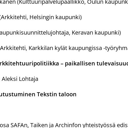
anen (Kulttuuripalvelupäällikkö, Oulun kaupunk
(Arkkitehti, Helsingin kaupunki)
Kaupunkisuunnittelujohtaja, Keravan kaupunki)
(Arkkitehti, Karkkilan kylät kaupungissa -työryhm
rkkitehtuuripolitiikka – paikallisen tulevaisu
 Aleksi Lohtaja
utustuminen Tekstin taloon
osa SAFAn, Taiken ja Archinfon yhteistyössä ed