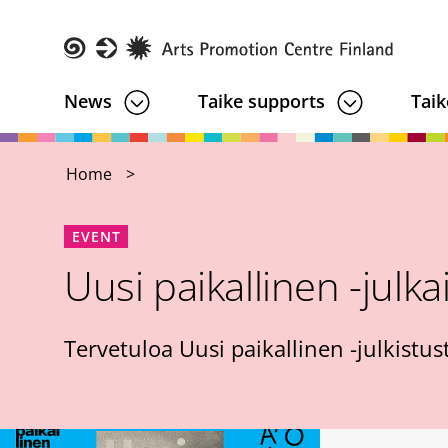
Skip
to
main
Taike
News
Taike supports
Taik
content
Home
EVENT
Uusi paikallinen -julka
Tervetuloa Uusi paikallinen -julkistus