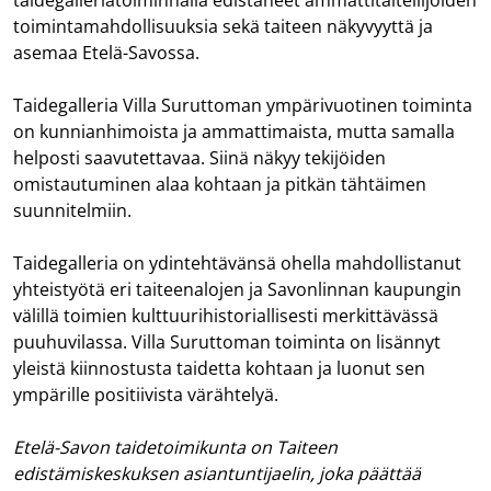
taidegalleriatoiminnalla edistäneet ammattitaiteilijoiden
toimintamahdollisuuksia sekä taiteen näkyvyyttä ja
asemaa Etelä-Savossa.
Taidegalleria Villa Suruttoman ympärivuotinen toiminta
on kunnianhimoista ja ammattimaista, mutta samalla
helposti saavutettavaa. Siinä näkyy tekijöiden
omistautuminen alaa kohtaan ja pitkän tähtäimen
suunnitelmiin.
Taidegalleria on ydintehtävänsä ohella mahdollistanut
yhteistyötä eri taiteenalojen ja Savonlinnan kaupungin
välillä toimien kulttuurihistoriallisesti merkittävässä
puuhuvilassa. Villa Suruttoman toiminta on lisännyt
yleistä kiinnostusta taidetta kohtaan ja luonut sen
ympärille positiivista värähtelyä.
Etelä-Savon taidetoimikunta on Taiteen
edistämiskeskuksen asiantuntijaelin, joka päättää