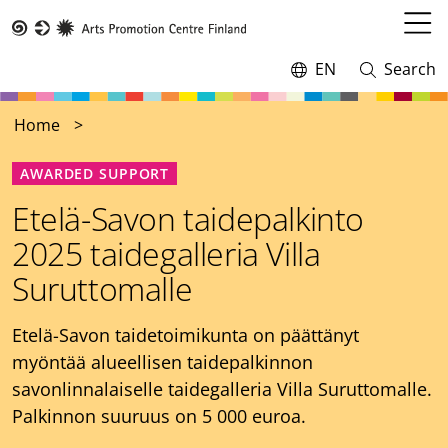
Skip
to
Open
Taike
main
menu
EN
Search
Switch
Open
content
language,
and
current
close
Home
language:
search
AWARDED SUPPORT
Etelä-Savon taidepalkinto
2025 taidegalleria Villa
Suruttomalle
Etelä-Savon taidetoimikunta on päättänyt
myöntää alueellisen taidepalkinnon
savonlinnalaiselle taidegalleria Villa Suruttomalle.
Palkinnon suuruus on 5 000 euroa.