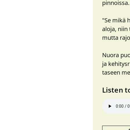
pinnoissa.
"Se mikä h
aloja, nii
mutta rajo
Nuora puol
ja kehitys
taseen mer
Listen t