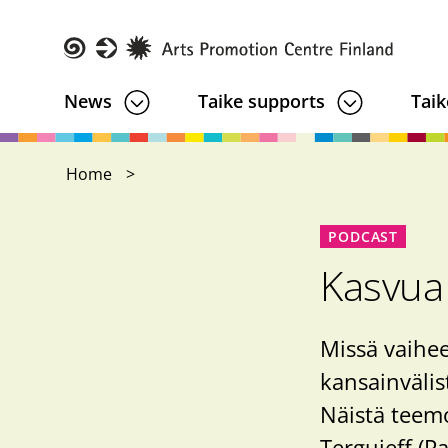
Skip
to
main
Taike
News
Taike supports
Taik
content
Home
PODCAST
Kasvua 
Missä vaihee
kansainvälis
Näistä teemo
Tergujeff (P