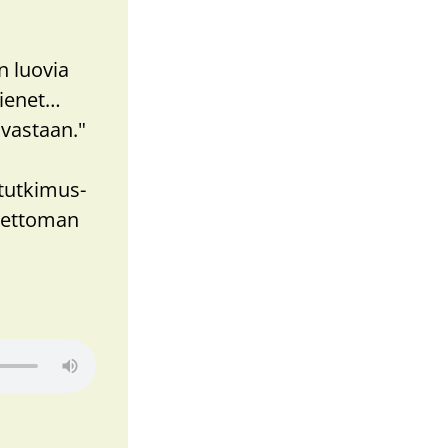
n luovia
pienet…
 vastaan."
 tutkimus-
neettoman