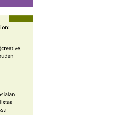
ion
(creative
louden
a
osialan
listaa
ssa