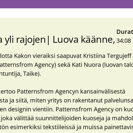
Durat
 yli rajojen
Podcast
Luova käänne
34:08
series
lotta Kakon vieraiksi saapuvat Kristiina Tergujeff 
Patternsfrom Agency) sekä Kati Nuora (luovan ta
ntuntija, Taike).
kertoo Patternsfrom Agencyn kansainvälisestä
ta ja siitä, miten yritys on rakentanut palveluns
n designin vientiin. Patternsfrom Agency on ku
 joka välittää suunnittelijoiden kuoseja ja mahdol
tön esimerkiksi tekstiileissä ja muissa painettavi