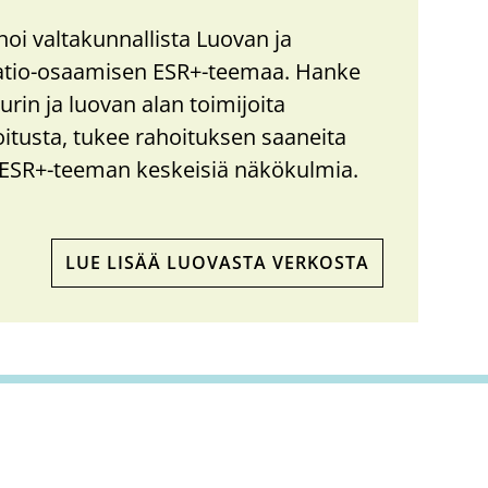
oi valtakunnallista Luovan ja
io-​​​​osaamisen ESR+-​​​​teemaa. Hanke
uurin ja luovan alan toimijoita
oitusta, tukee rahoituksen saaneita
ESR+-​​​teeman keskeisiä näkökulmia.
LUE LISÄÄ LUOVASTA VERKOSTA