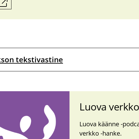
kson tekstivastine
Luova verkko
Luova käänne -​​​pod
verkko -​​​hanke.