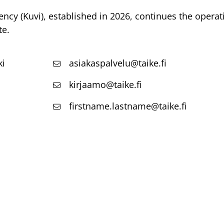
ency (Kuvi), established in 2026, continues the opera
te.
ki
asiakaspalvelu@taike.fi
kirjaamo@taike.fi
firstname.lastname@taike.fi