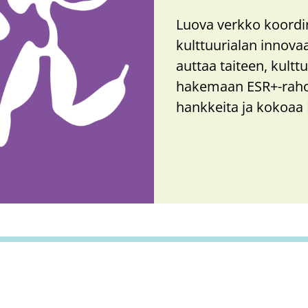
Luova verkko koordin
kulttuurialan innovaat
auttaa taiteen, kultt
hakemaan ESR+-​​​​rah
hankkeita ja kokoaa 