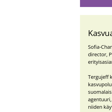
Kasvua
Sofia-Char
director, 
erityisasia
Tergujeff 
kasvupolus
suomalaise
agentuuri,
niiden käy