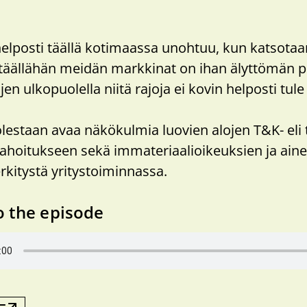
elposti täällä kotimaassa unohtuu, kun katsotaa
n täällähän meidän markkinat on ihan älyttömän 
jen ulkopuolella niitä rajoja ei kovin helposti tule
estaan avaa näkökulmia luovien alojen T&K- eli
rahoitukseen sekä immateriaalioikeuksien ja ai
kitystä yritystoiminnassa.
o the episode