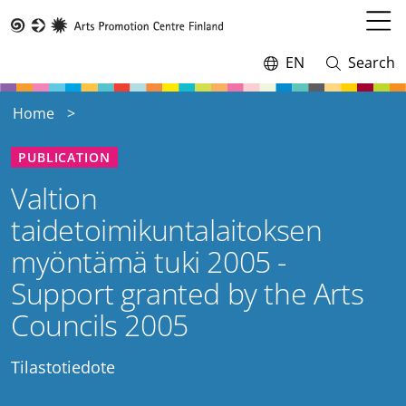
Skip
to
Open
Taike
main
menu
EN
Search
Switch
Open
content
language,
and
current
close
Home
language:
search
PUBLICATION
Valtion
taidetoimikuntalaitoksen
myöntämä tuki 2005 -
Support granted by the Arts
Councils 2005
Tilastotiedote