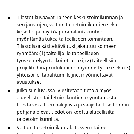
Tilastot kuvaavat Taiteen keskustoimikunnan ja
sen jaostojen, valtion taidetoimikuntien sekä
kirjasto- ja näyttöapurahalautakuntien
myöntämää tukea taiteelliseen toimintaan.
Tilastoissa käsiteltävä tuki jakautuu kolmeen
ryhmään: (1) taiteilijoille taiteelliseen
työskentelyyn tarkoitettu tuki, (2) taiteellisiin
projekteihin/produktioihin myönnetty tuki sekä (3)
yhteisöille, tapahtumille jne. myönnettävät
avustukset.
Julkaisun luvussa IV esitetään tietoja myös
alueellisten taidetoimikuntien myöntämästä
tuesta sekä tuen hakijoista ja saajista. Tilastoinnin
pohjana olevat tiedot on koottu alueellisilta
taidetoimikunnilta.
Valtion taidetoimikuntalaitoksen (Taiteen