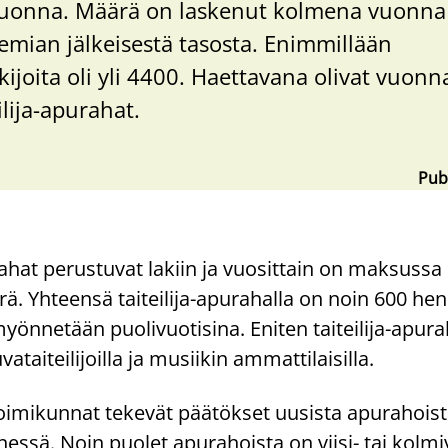
vuonna. Määrä on laskenut kolmena vuonna
mian jälkeisestä tasosta. Enimmillään
joita oli yli 4400. Haettavana olivat vuon
ilija-apurahat.
Pub
urahat perustuvat lakiin ja vuosittain on maksuss
. Yhteensä taiteilija-apurahalla on noin 600 henk
yönnetään puolivuotisina. Eniten taiteilija-apur
kuvataiteilijoilla ja musiikin ammattilaisilla.
toimikunnat tekevät päätökset uusista apurahois
ssä. Noin puolet apurahoista on viisi- tai kolmi