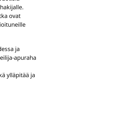
akijalle.
tka ovat
ioituneille
dessa ja
eilija-apuraha
 ylläpitää ja