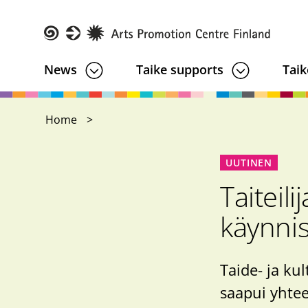
Skip
to
main
Taike
News
Taike supports
Taik
content
Home
UUTINEN
Taiteil
käynnis
Taide- ja ku
saapui yhte