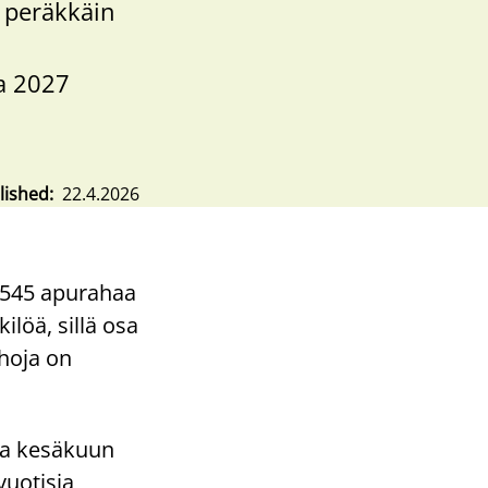
 peräkkäin
na 2027
lished
22.4.2026
a 545 apurahaa
ilöä, sillä osa
ahoja on
ta kesäkuun
vuotisia