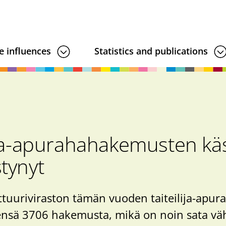
e influences
Statistics and publications
ija-apurahahakemusten käs
tynyt
lttuuriviraston tämän vuoden taiteilija-ap
ensä 3706 hakemusta, mikä on noin sata 