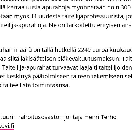
llä kertaa uusia apurahoja myönnetään noin 300 h
tään myös 11 uudesta taiteilijaprofessuurista, jo
aiteilija-apurahoja. Ne on tarkoitettu erityisen ans
urahan määrä on tällä hetkellä 2249 euroa kuukau
saa siitä lakisääteisen eläkevakuutusmaksun. Tait
Taiteilija-apurahat turvaavat laajalti taiteilijoiden
t keskittyä päätoimiseen taiteen tekemiseen sekä
 taiteellista toimintaansa.
lttuurin rahoitusosaston johtaja Henri Terho
uvi.fi