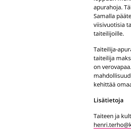
apurahoja. Tä
Samalla pääte
viisivuotisia t
taiteilijoille.
Taiteilija-ap
taiteilija mak
on verovapaa. 
mahdollisuude
kehittää omaa
Lisätietoja
Taiteen ja ku
henri.terho@k