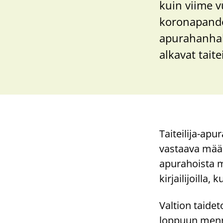
kuin viime 
koronapande
apurahanhaki
alkavat taite
Taiteilija-ap
vastaava määrä
apurahoista m
kirjailijoilla, 
Valtion taide
loppuun menne