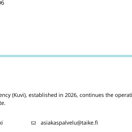
06
ency (Kuvi), established in 2026, continues the opera
te.
ki
asiakaspalvelu@taike.fi