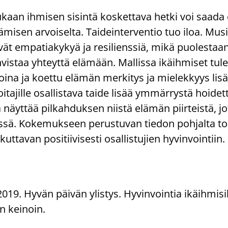
aan ihmisen sisintä koskettava hetki voi saada
isen arvoiselta. Taideinterventio tuo iloa. Musiik
ävät empatiakykyä ja resilienssiä, mikä puolestaa
hvistaa yhteyttä elämään. Mallissa ikäihmiset tul
oina ja koettu elämän merkitys ja mielekkyys lisä
hoitajille osallistava taide lisää ymmärrystä hoide
näyttää pilkahduksen niistä elämän piirteistä, jo
sä. Kokemukseen perustuvan tiedon pohjalta to
kuttavan positiivisesti osallistujien hyvinvointiin.
2019. Hyvän päivän ylistys. Hyvinvointia ikäihmisi
n keinoin.