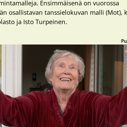
oimintamalleja. Ensimmäisenä on vuorossa
 osallistavan tanssielokuvan malli (Mot), ki
asto ja Isto Turpeinen.
Pu