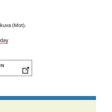
okuva (Mot).
-day
IN