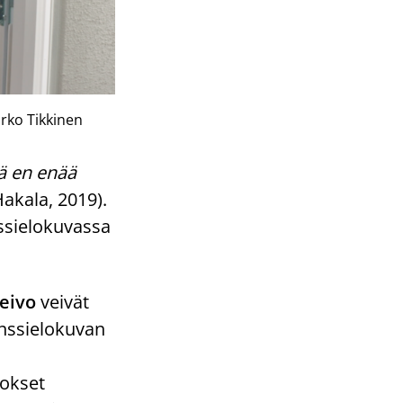
arko Tikkinen
ä en enää
akala, 2019).
ssielokuvassa
eivo
veivät
nssielokuvan
lokset