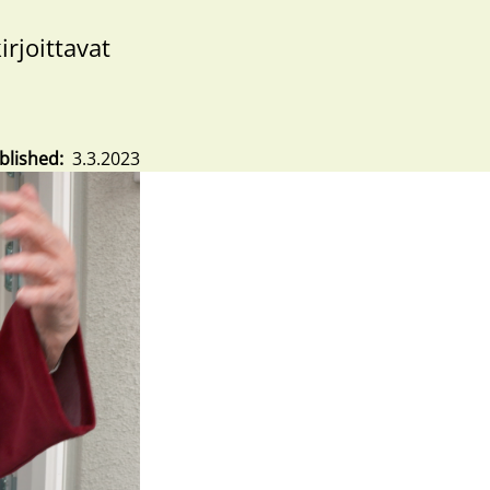
rjoittavat
blished
3.3.2023