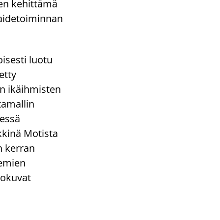
den kehittämä
 taidetoiminnan
isesti luotu
etty
en ikäihmisten
tamallin
sessä
kkinä Motista
in kerran
semien
lokuvat