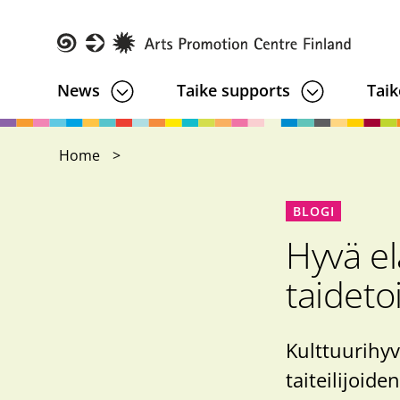
Skip
to
main
Taike
News
Taike supports
Taik
content
Home
BLOGI
Hyvä el
taideto
Kulttuurihyv
taiteilijoide