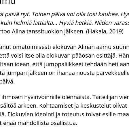
aamu
vä päivä nyt. Toinen päivä voi olla tosi kauhea. Hy
 kuin helmiä lattialta… Hyviä hetkiä. Niiden varas
too Alina tanssituokion jälkeen. (Hakala, 2019)
ittanut omatoimisesti elokuvan Alinan aamu suunni
 että voisi itse olla elokuvan pääosan esittäjä. Hän
iltaan idean, että jumppaliikkeet tehdään heti aa
ltä jumpan jälkeen on ihanaa nousta parvekkeel
 päivä.
hmisen hyvinvoinnille olennaista. Taiteilijan vier
isältöä arkeen. Kohtaamiset ja keskustelut olivat
iä. Elokuvien ideointi ja toteutus toivat esille ma
lut enää mahdollista osallistua.