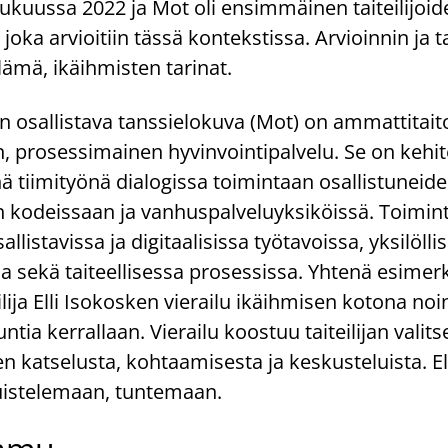
ulukuussa 2022 ja Mot oli ensimmäinen taiteilijoi
 joka arvioitiin tässä kontekstissa. Arvioinnin ja
lämä, ikäihmisten tarinat.
osallistava tanssielokuva (Mot) on ammattitaito
n, prosessimainen hyvinvointipalvelu. Se on kehit
nä tiimityönä dialogissa toimintaan osallistuneid
 kodeissaan ja vanhuspalveluyksiköissä. Toimin
llistavissa ja digitaalisissa työtavoissa, yksilölli
 sekä taiteellisessa prosessissa. Yhtenä esimer
ilija Elli Isokosken vierailu ikäihmisen kotona no
untia kerrallaan. Vierailu koostuu taiteilijan valit
en katselusta, kohtaamisesta ja keskusteluista. E
uistelemaan, tuntemaan.