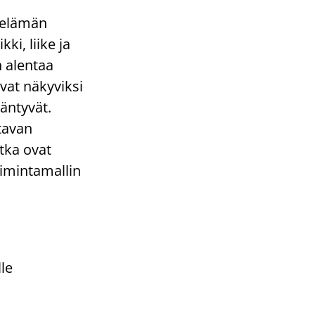
 elämän
ki, liike ja
n alentaa
evat näkyviksi
äntyvät.
ttavan
tka ovat
imintamallin
lle