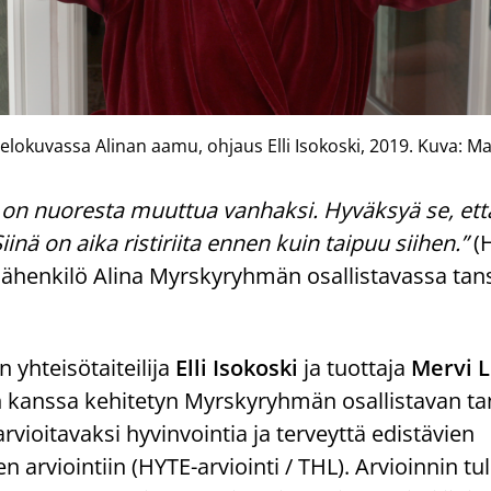
elokuvassa Alinan aamu, ohjaus Elli Isokoski, 2019. Kuva: M
 on nuoresta muuttua vanhaksi. Hyväksyä se, ett
iinä on aika ristiriita ennen kuin taipuu siihen.”
(H
äähenkilö Alina Myrskyryhmän osallistavassa tan
yhteisötaiteilija
Elli Isokoski
ja tuottaja
Mervi L
 kanssa kehitetyn Myrskyryhmän osallistavan ta
arvioitavaksi hyvinvointia ja terveyttä edistävien
n arviointiin (HYTE-arviointi / THL). Arvioinnin tu