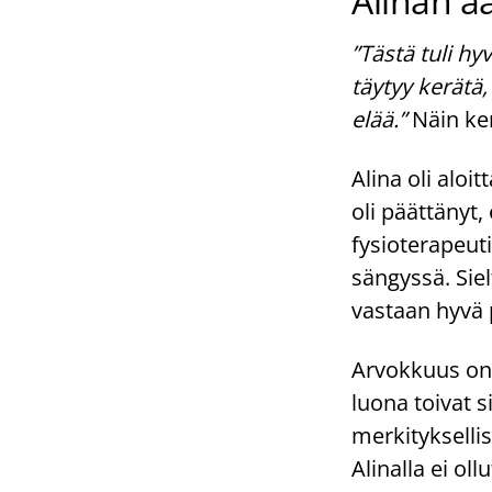
Alinan 
”Tästä tuli hy
täytyy kerätä,
elää.”
Näin ker
Alina oli alo
oli päättänyt,
fysioterapeut
sängyssä. Sie
vastaan hyvä
Arvokkuus on i
luona toivat s
merkityksellis
Alinalla ei ol