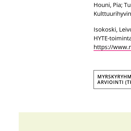
Houni, Pia; Tu
Kulttuurihyvin
Isokoski, Lei
HYTE-toiminta
https://www.m
MYRSKYRYHM
ARVIOINTI (T