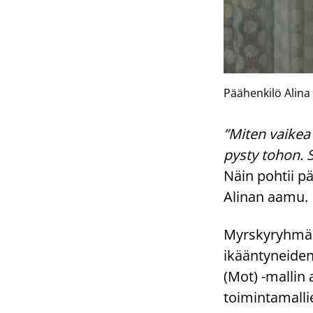
Päähenkilö Alina 
”Miten vaikea
pysty tohon. S
Näin pohtii p
Alinan aamu.
Myrskyryhmän 
ikääntyneiden
(Mot) -mallin 
toimintamallie