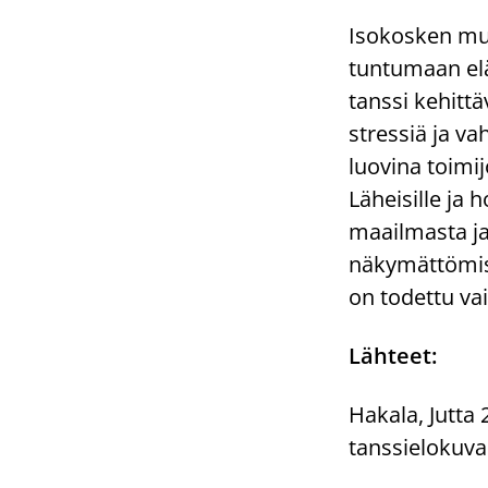
Isokosken muk
tuntumaan eläm
tanssi kehitt
stressiä ja va
luovina toimij
Läheisille ja 
maailmasta ja 
näkymättömis
on todettu vai
Lähteet:
Hakala, Jutta 
tanssielokuva