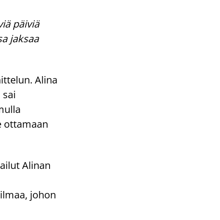
viä päiviä
sa jaksaa
ttelun. Alina
 sai
mulla
le ottamaan
ailut Alinan
ailmaa, johon