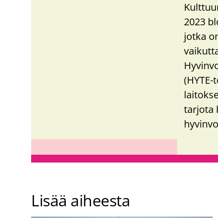
Kulttuu
2023 bl
jotka o
vaikutt
Hyvinvo
(HYTE-t
laitoks
tarjota 
hyvinvo
Lisää aiheesta