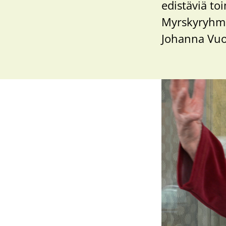
edistäviä t
Myrskyryhmän
Johanna Vuol