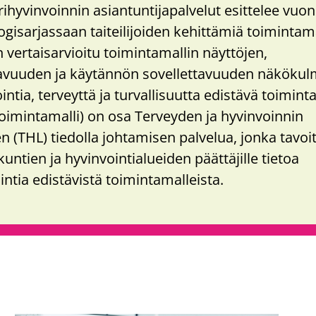
rihyvinvoinnin asiantuntijapalvelut esittelee vuo
ogisarjassaan taiteilijoiden kehittämiä toimintama
n vertaisarvioitu toimintamallin näyttöjen,
avuuden ja käytännön sovellettavuuden näkökulm
intia, terveyttä ja turvallisuutta edistävä toimint
oimintamalli) on osa Terveyden ja hyvinvoinnin
en (THL) tiedolla johtamisen palvelua, jonka tavoi
kuntien ja hyvinvointialueiden päättäjille tietoa
intia edistävistä toimintamalleista.