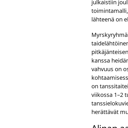
julkaistiin jo
toimintamalli,
lähteenä on e
Myrskyryhmän 
taidelähtöine
pitkäjänteise
kanssa heidän
vahvuus on osa
kohtaamisessa
on tanssitaite
viikossa 1–2 t
tanssielokuvi
herättävät m