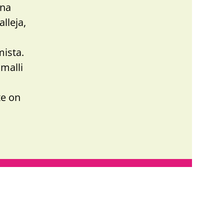
nna
lleja,
ista.
amalli
te on