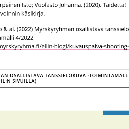
rpeinen Isto; Vuolasto Johanna. (2020). Taidetta!
voinnin käsikirja.
vo & al. (2022) Myrskyryhmän osallistava tanssiel
malli 4/2022
yrskyryhma.fi/ellin-blogi/kuvauspaiva-shooting
ÄN OSALLISTAVA TANSSIELOKUVA -TOIMINTAMALL
HL:N SIVUILLA)