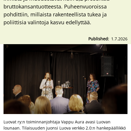
bruttokansantuotteesta. Puheenvuoroissa
pohdittiin, millaista rakenteellista tukea ja
poliittisia valintoja kasvu edellyttää.
Published
1.7.2026
Luovat ry:n toiminnanjohtaja Vappu Aura avasi Luovan
lounaan. Tilaisuuden juonsi Luova verkko 2.0:n hankepäällikkö