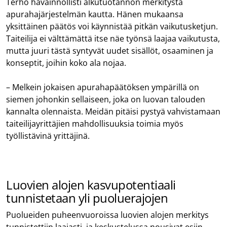
Terho havainnollisti alkutuotannon merkitystä
apurahajärjestelmän kautta. Hänen mukaansa
yksittäinen päätös voi käynnistää pitkän vaikutusketjun.
Taiteilija ei välttämättä itse näe työnsä laajaa vaikutusta,
mutta juuri tästä syntyvät uudet sisällöt, osaaminen ja
konseptit, joihin koko ala nojaa.
– Melkein jokaisen apurahapäätöksen ympärillä on
siemen johonkin sellaiseen, joka on luovan talouden
kannalta olennaista. Meidän pitäisi pystyä vahvistamaan
taiteilijayrittäjien mahdollisuuksia toimia myös
työllistävinä yrittäjinä.
Luovien alojen kasvupotentiaali
tunnistetaan yli puoluerajojen
Puolueiden puheenvuoroissa luovien alojen merkitys
tunnistettiin laajasti, ja keskustelussa nousivat esiin