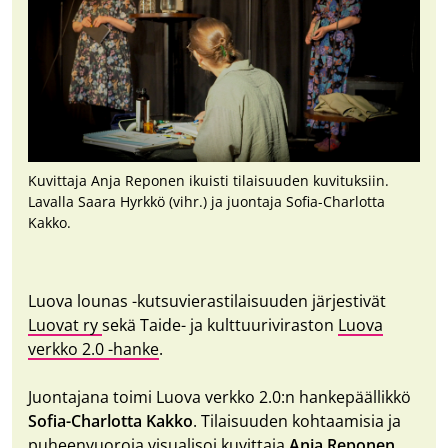
Kuvittaja Anja Reponen ikuisti tilaisuuden kuvituksiin.
Lavalla Saara Hyrkkö (vihr.) ja juontaja Sofia-Charlotta
Kakko.
Luova lounas -kutsuvierastilaisuuden järjestivät
Luovat ry
sekä Taide- ja kulttuuriviraston
Luova
verkko 2.0 -hanke
.
Juontajana toimi Luova verkko 2.0:n hankepäällikkö
Sofia-Charlotta Kakko
. Tilaisuuden kohtaamisia ja
puheenvuoroja visualisoi kuvittaja
Anja Reponen
.