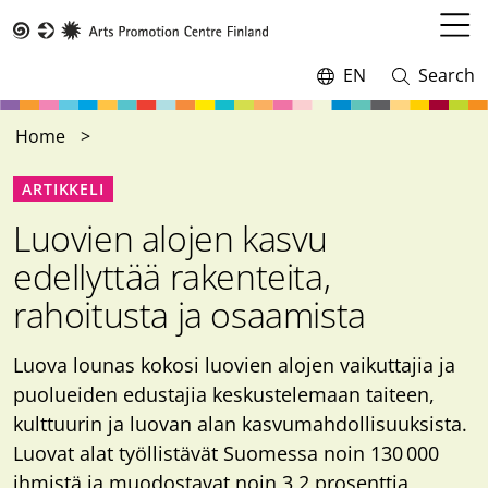
Skip
to
Open
Taike
main
menu
EN
Search
Switch
Open
content
language,
and
current
close
Home
language:
search
ARTIKKELI
Luovien alojen kasvu
edellyttää rakenteita,
rahoitusta ja osaamista
Luova lounas kokosi luovien alojen vaikuttajia ja
puolueiden edustajia keskustelemaan taiteen,
kulttuurin ja luovan alan kasvumahdollisuuksista.
Luovat alat työllistävät Suomessa noin 130 000
ihmistä ja muodostavat noin 3,2 prosenttia