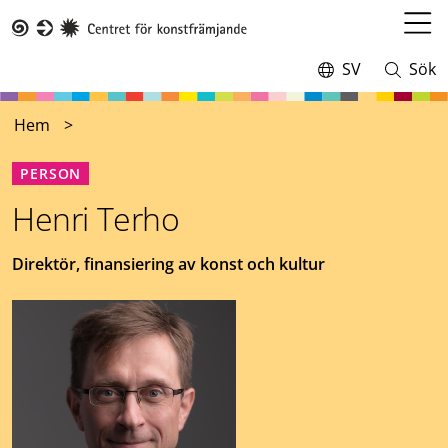
Hoppa
till
Öppn
Taike
huvudinnehåll
meny
SV
Sök
Switch
Öppna
language,
och
current
stäng
Hem
language:
sökning
PERSON
Henri Terho
Befattning
Direktör, finansiering av konst och kultur