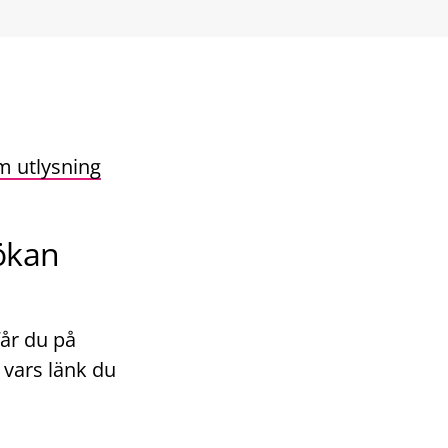
 utlysning
ökan
får du på
vars länk du