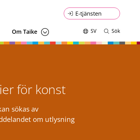
Online
E-tjänsten
service
SV
Sök
Om Taike
Switch
Öppna
language,
och
menu
current
stäng
language:
sökning
er för konst
 kan sökas av
eddelandet om utlysning