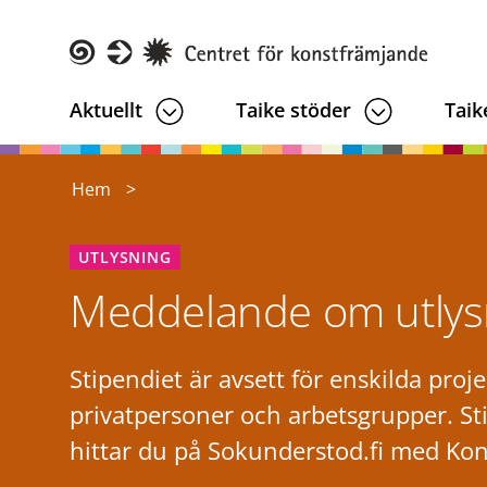
Hoppa
till
huvudinnehåll
Taike
Aktuellt
Taike stöder
Taik
Hem
UTLYSNING
Meddelande om utlysni
Stipendiet är avsett för enskilda proj
privatpersoner och arbetsgrupper. St
hittar du på Sokunderstod.fi med Ko