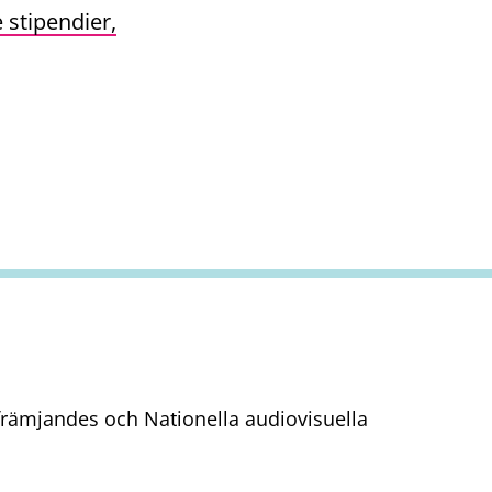
 stipendier,
tfrämjandes och Nationella audiovisuella