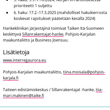
prioriteetti 1 suljettu
6. haku: 17.2.-17.3.2025 (mahdolliset hakukierrosta
koskevat rajoitukset päätetään kesällä 2024)
Hankeklinikan järjestäjinä toimivat Taiken Itä-Suomeen
keskittyvä
Sillanrakentajat-hanke
, Pohjois-Karjalan
maakuntaliitto ja Business Joensuu.
Lisätietoja
www.interregaurora.eu
Pohjois-Karjalan maakuntaliitto,
tiina.moisala@pohjois-
karjala.fi
Taiteen edistämiskeskus / Sillanrakentajat -hanke,
tiia-
mari.makinen@taike.fi