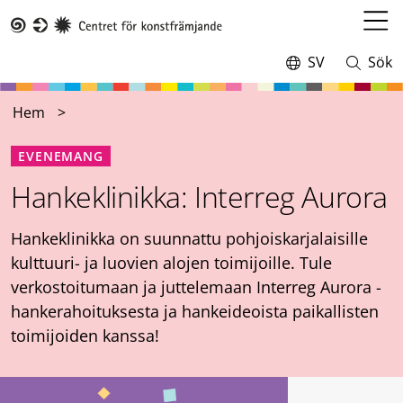
Hoppa
till
Öppn
Taike
huvudinnehåll
meny
SV
Sök
Switch
Öppna
language,
och
current
stäng
Hem
language:
sökning
EVENEMANG
Hankeklinikka: Interreg Aurora
Hankeklinikka on suunnattu pohjoiskarjalaisille
kulttuuri- ja luovien alojen toimijoille. Tule
verkostoitumaan ja juttelemaan Interreg Aurora -
hankerahoituksesta ja hankeideoista paikallisten
toimijoiden kanssa!