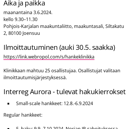
Aika ja paikka
maanantaina 3.6.2024.
kello 9.30–11.30
Pohjois-Karjalan maakuntaliitto, maakuntasali, Siltakatu
2, 80100 Joensuu
Ilmoittautuminen (auki 30.5. saakka)
https://link.webropol.com/s/hankeklinikka
Klinikkaan mahtuu 25 osallistujaa. Osallistujat valitaan
ilmoittautumisjärjestyksessä.
Interreg Aurora - tulevat hakukierrokset
Small-scale hankkeet: 12.8.-6.9.2024
Regular hankkeet:
5. haku: 9.9.-7.10.2024, Norjan IR-rahoituksessa