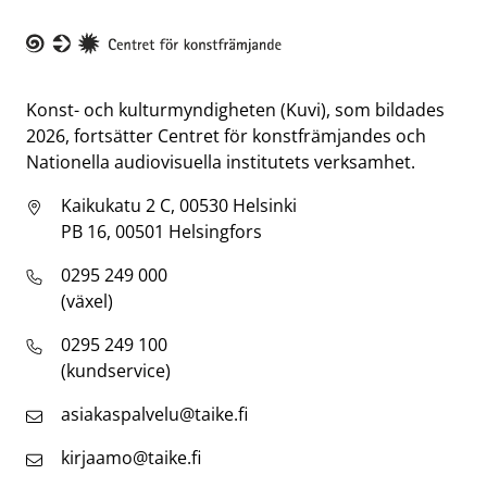
Taike
Konst- och kulturmyndigheten (Kuvi), som bildades
2026, fortsätter Centret för konstfrämjandes och
Nationella audiovisuella institutets verksamhet.
Kaikukatu 2 C, 00530 Helsinki
PB 16, 00501 Helsingfors
0295 249 000
(växel)
0295 249 100
(kundservice)
asiakaspalvelu@taike.fi
kirjaamo@taike.fi