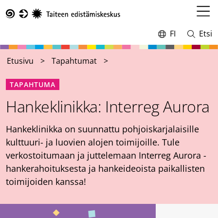
Hyppää
pääsisältöön
Avaa
Taike
valikk
FI
Etsi
Vaihda
Avaa
kieltä,
ja
nykyinen
sulje
Etusivu
Tapahtumat
kieli:
haku
TAPAHTUMA
Hankeklinikka: Interreg Aurora
Hankeklinikka on suunnattu pohjoiskarjalaisille
kulttuuri- ja luovien alojen toimijoille. Tule
verkostoitumaan ja juttelemaan Interreg Aurora -
hankerahoituksesta ja hankeideoista paikallisten
toimijoiden kanssa!