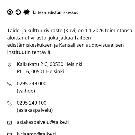
Taike
Taide- ja kulttuurivirasto (Kuvi) on 1.1.2026 toimintansa
aloittanut virasto, joka jatkaa Taiteen
edistämiskeskuksen ja Kansallisen audiovisuaalisen
instituutin tehtäviä.
Kaikukatu 2 C, 00530 Helsinki
PL 16, 00501 Helsinki
0295 249 000
(vaihde)
0295 249 100
(asiakaspalvelu)
asiakaspalvelu@taike.fi
kirjaamo@taike.fi