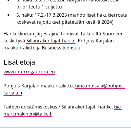
prioriteetti 1 suljettu
6. haku: 17.2.-17.3.2025 (mahdolliset hakukierrosta
koskevat rajoitukset päätetään kesällä 2024)
Hankeklinikan järjestäjinä toimivat Taiken Itä-Suomeen
keskittyvä
Sillanrakentajat-hanke
, Pohjois-Karjalan
maakuntaliitto ja Business Joensuu.
Lisätietoja
www.interregaurora.eu
Pohjois-Karjalan maakuntaliitto,
tiina.moisala@pohjois-
karjala.fi
Taiteen edistämiskeskus / Sillanrakentajat -hanke,
tiia-
mari.makinen@taike.fi