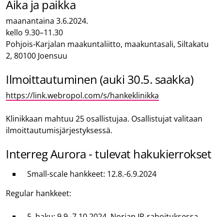
Aika ja paikka
maanantaina 3.6.2024.
kello 9.30–11.30
Pohjois-Karjalan maakuntaliitto, maakuntasali, Siltakatu
2, 80100 Joensuu
Ilmoittautuminen (auki 30.5. saakka)
https://link.webropol.com/s/hankeklinikka
Klinikkaan mahtuu 25 osallistujaa. Osallistujat valitaan
ilmoittautumisjärjestyksessä.
Interreg Aurora - tulevat hakukierrokset
Small-scale hankkeet: 12.8.-6.9.2024
Regular hankkeet:
5. haku: 9.9.-7.10.2024, Norjan IR-rahoituksessa