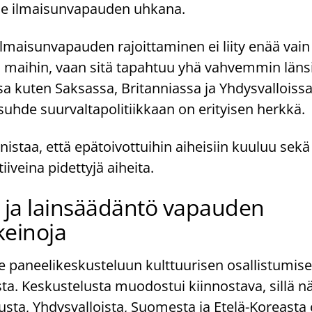
ille ilmaisunvapauden uhkana.
 ilmaisunvapauden rajoittaminen ei liity enää vain
in maihin, vaan sitä tapahtuu yhä vahvemmin läns
a kuten Saksassa, Britanniassa ja Yhdysvalloissa,
 suhde suurvaltapolitiikkaan on erityisen herkkä.
istaa, että epätoivottuihin aiheisiin kuuluu sekä
iiveina pidettyjä aiheita.
 ja lainsäädäntö vapauden
keinoja
tse paneelikeskusteluun kulttuurisen osallistumis
ta. Keskustelusta muodostui kiinnostava, sillä 
usta, Yhdysvalloista, Suomesta ja Etelä-Koreasta 