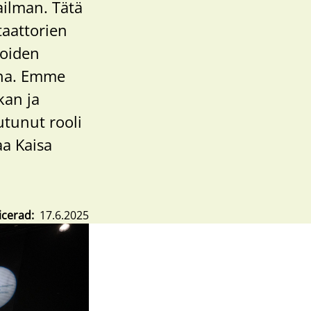
ailman. Tätä
taattorien
ioiden
ena. Emme
kan ja
utunut rooli
aa Kaisa
icerad
17.6.2025