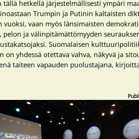
tällä hetkellä järjestelmällisesti ympäri ma
inoastaan Trumpin ja Putinin kaltaisten dik
in vuoksi, vaan myös länsimaisten demokrat
n, pelon ja välinpitämättömyyden seurauks
vustakatsojaksi. Suomalaisen kulttuuripolitii
an on yhdessä otettava vahva, näkyvä ja sito
enä taiteen vapauden puolustajana, kirjoitt
Publ