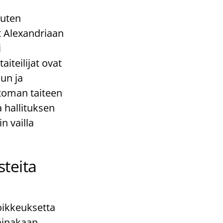
kuten
 Alexandriaan
i
iteilijat ovat
un ja
ttoman taiteen
a hallituksen
in vailla
steita
oikkeuksetta
 ainakaan