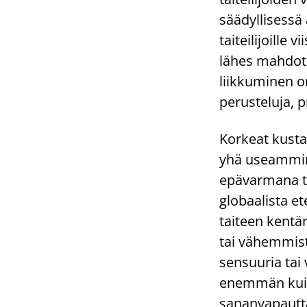
säädyllisessä 
taiteilijoill
lähes mahdoton
liikkuminen o
perusteluja, p
Korkeat kusta
yhä useammin s
epävarmana ta
globaalista et
taiteen kentän
tai vähemmistö
sensuuria tai 
enemmän kuin 
sananvapautta