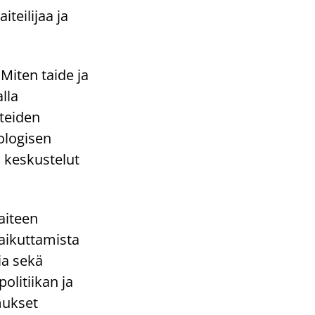
teilijaa ja
iten taide ja
lla
steiden
kologisen
i keskustelut
.
taiteen
aikuttamista
ia sekä
olitiikan ja
mukset