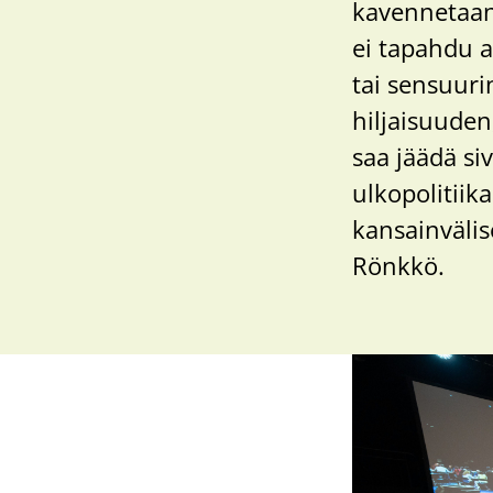
kavennetaan 
ei tapahdu a
tai sensuur
hiljaisuude
saa jäädä si
ulkopolitiik
kansainvälis
Rönkkö.