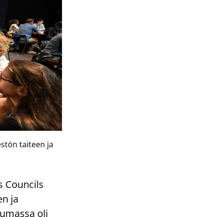
stön taiteen ja
s Councils
n ja
tumassa oli