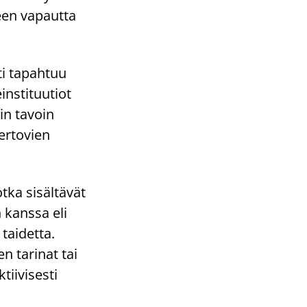
teen vapautta
ti tapahtuu
instituutiot
in tavoin
ertovien
otka sisältävät
n kanssa eli
taidetta.
 tarinat tai
tiivisesti