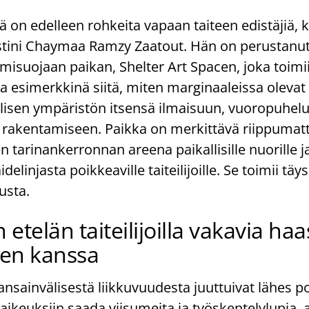
ä on edelleen rohkeita vapaan taiteen edistäjiä, 
stini Chaymaa Ramzy Zaatout. Hän on perustanut
suojaan paikan, Shelter Art Spacen, joka toimi
 esimerkkinä siitä, miten marginaaleissa olevat ta
llisen ympäristön itsensä ilmaisuun, vuoropuhelu
n rakentamiseen. Paikka on merkittävä riippuma
sen tarinankerronnan areena paikallisille nuorille j
aidelinjasta poikkeaville taiteilijoille. Se toimii täys
tusta.
 etelän taiteilijoilla vakavia haa
sen kanssa
ansainvälisestä liikkuvuudesta juuttuivat lähes p
 vaikeuksiin saada viisumeita ja työskentelylupia,