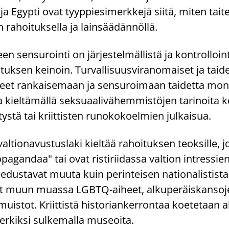
u ja Egypti ovat tyyppiesimerkkejä siitä, miten tai
n rahoituksella ja lainsäädännöllä.
een sensurointi on järjestelmällistä ja kontrolloin
tuksen keinoin. Turvallisuusviranomaiset ja taide
eet rankaisemaan ja sensuroimaan taidetta mon
ieltämällä seksuaalivähemmistöjen tarinoita k
tystä tai kriittisten runokokoelmien julkaisua.
altionavustuslaki kieltää rahoituksen teoksille, j
ropagandaa" tai ovat ristiriidassa valtion intressie
edustavat muuta kuin perinteisen nationalistista 
vat muun muassa LGBTQ-aiheet, alkuperäiskansojen
muistot. Kriittistä historiankerrontaa koetetaan ak
erkiksi sulkemalla museoita.