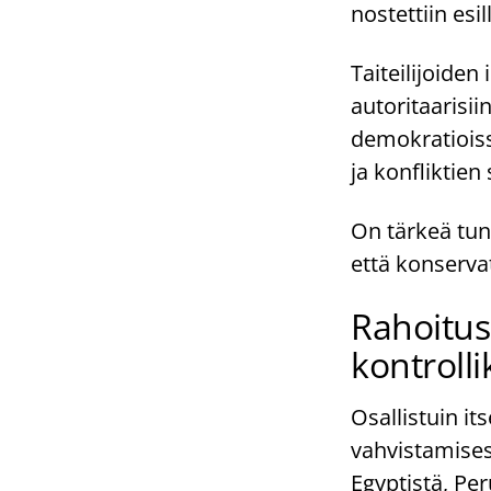
nostettiin es
Taiteilijoiden
autoritaarisi
demokratioiss
ja konfliktien
On tärkeä tunn
että konservat
Rahoitus
kontrolli
Osallistuin i
vahvistamises
Egyptistä, Per