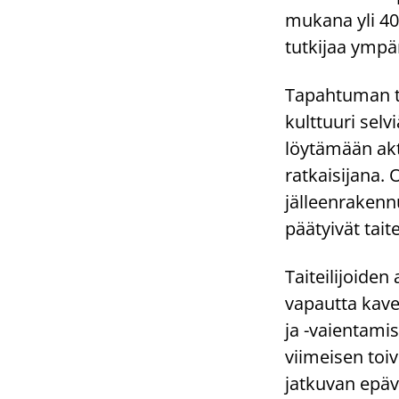
mukana yli 400
tutkijaa ymp
Tapahtuman te
kulttuuri sel
löytämään akt
ratkaisijana. 
jälleenrakennu
päätyivät tai
Taiteilijoiden
vapautta kave
ja -vaientami
viimeisen toiv
jatkuvan epä