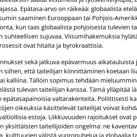
ajassa. Epätasa-arvo on räikeää: globaalista eteläs
e viisumin saaminen Eurooppaan tai Pohjois-Ameri
ta, kun taas globaalista pohjoisesta tulevien tai
n suhteellisen sujuvaa. Viisumihakemuksia hylät
rosessit ovat hitaita ja byrokraattisia.
nnukset sekä jatkuva epävarmuus aikatauluista
iihen, että taiteilijan kiinnittäminen koetaan lii
i kalliina. Tällöin sopimus tehdään mieluummin
elästä tulevan taiteilijan kanssa. Tämä ylläpitää i
 epätasapainoisia valtarakenteita. Poliittisesti k
jen oikeuksia käsittelevät taiteilijat voivat koh
valtiollisia estoja. Liikkuvuuden rajoitukset ovat 
yksittäisten taiteilijoiden ongelma: ne kaventav
, kulttuurien välistä vuoropuhelua ja globaalia t