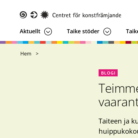
Hoppa
till
huvudinnehåll
Taike
Aktuellt
Taike stöder
Taik
Hem
BLOGI
Teimme
vaarant
Taiteen ja k
huippukokous