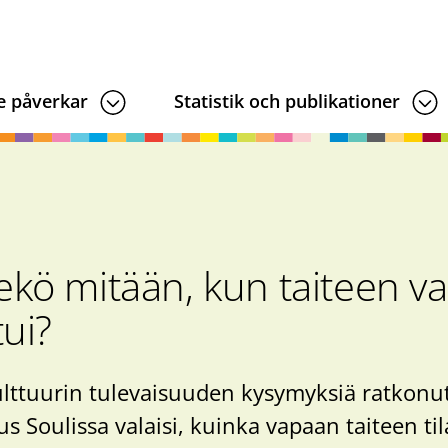
e påverkar
Statistik och publikationer
kö mitään, kun taiteen v
ui?
ulttuurin tulevaisuuden kysymyksiä ratkonu
 Soulissa valaisi, kuinka vapaan taiteen til