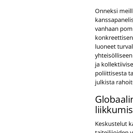
Onneksi meill
kanssapaneli
vanhaan pommi
konkreettisena
luoneet turva
yhteisöllisee
ja kollektiivi
poliittisesta t
julkista rahoi
Globaalin
liikkumi
Keskustelut k
taiteilijoiden