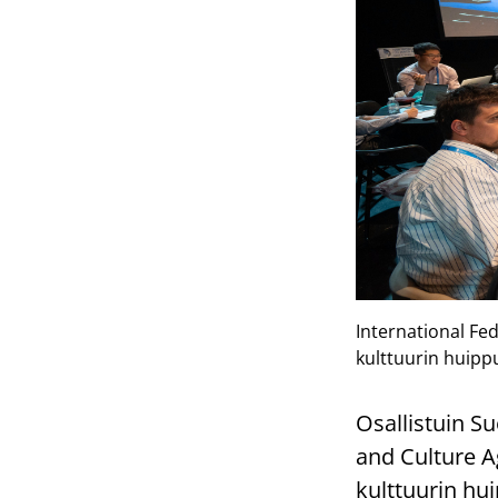
International Fed
kulttuurin huipp
Osallistuin S
and Culture A
kulttuurin hu