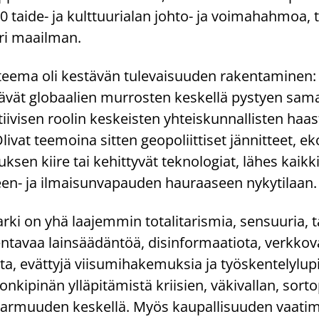
 taide- ja kulttuurialan johto- ja voimahahmoa, tai
äri maailman.
ema oli kestävän tulevaisuuden rakentaminen: M
viävät globaalien murrosten keskellä pystyen sama
iivisen roolin keskeisten yhteiskunnallisten haa
Olivat teemoina sitten geopoliittiset jännitteet, e
ksen kiire tai kehittyvät teknologiat, lähes kaikk
teen- ja ilmaisunvapauden hauraaseen nykytilaan
 arki on yhä laajemmin totalitarismia, sensuuria, 
ntavaa lainsäädäntöä, disinformaatiota, verkkov
sta, evättyjä viisumihakemuksia ja työskentelylup
onkipinän ylläpitämistä kriisien, väkivallan, sortop
varmuuden keskellä. Myös kaupallisuuden vaati