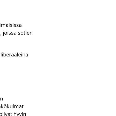
imaisissa
 joissa sotien
 liberaaleina
en
näkökulmat
olivat hyvin