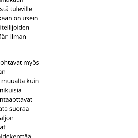
tä tuleville
kkaan on usein
teilijoiden
ään ilman
 johtavat myös
an
 muualta kuin
änikuisia
antaaottavat
data suoraa
paljon
at
aidekenttää.