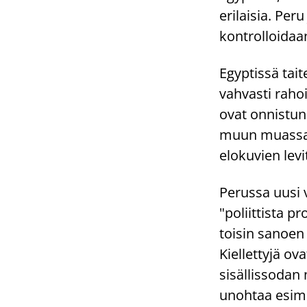
erilaisia. Per
kontrolloidaa
Egyptissä tait
vahvasti rahoi
ovat onnistun
muun muassa k
elokuvien levi
Perussa uusi v
"poliittista p
toisin sanoen 
Kiellettyjä o
sisällissodan 
unohtaa esim