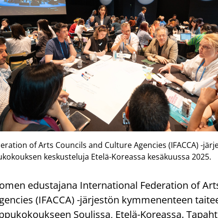
eration of Arts Councils and Culture Agencies (IFACCA) -järje
ukokouksen keskusteluja Etelä-Koreassa kesäkuussa 2025.
uomen edustajana International Federation of Art
gencies (IFACCA) -järjestön kymmenenteen taitee
ippukokoukseen Soulissa, Etelä-Koreassa. Tapah