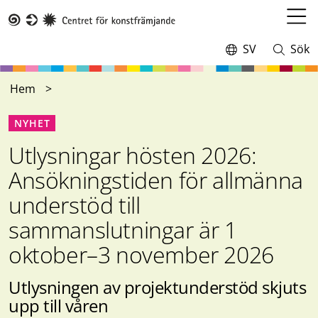
Hoppa
till
Öppn
Taike
huvudinnehåll
meny
SV
Sök
Switch
Öppna
language,
och
current
stäng
Hem
language:
sökning
NYHET
Utlysningar hösten 2026:
Ansökningstiden för allmänna
understöd till
sammanslutningar är 1
oktober–3 november 2026
Utlysningen av projektunderstöd skjuts
upp till våren