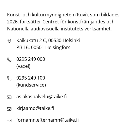
Taike
Konst- och kulturmyndigheten (Kuvi), som bildades
2026, fortsätter Centret för konstfrämjandes och
Nationella audiovisuella institutets verksamhet.
Kaikukatu 2 C, 00530 Helsinki
PB 16, 00501 Helsingfors
0295 249 000
(växel)
0295 249 100
(kundservice)
asiakaspalvelu@taike.fi
kirjaamo@taike.fi
fornamn.efternamn@taike.fi