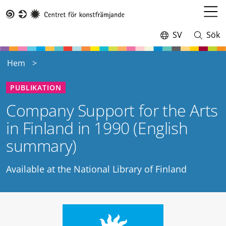
Hoppa
till
Öppn
Taike
huvudinnehåll
meny
SV
Sök
Switch
Öppna
language,
och
current
stäng
Hem
language:
sökning
PUBLIKATION
Company Support for the Arts
in Finland in 1990 (English
summary)
Available at the National Library of Finland