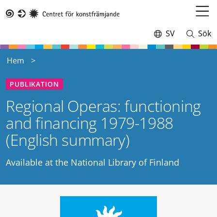
Hoppa
till
Öppn
Taike
huvudinnehåll
meny
SV
Sök
Switch
Öppna
language,
och
current
stäng
Hem
language:
sökning
PUBLIKATION
Regional Operas: functioning
and financing 1979-1988
(English summary)
Available at the National Library of Finland