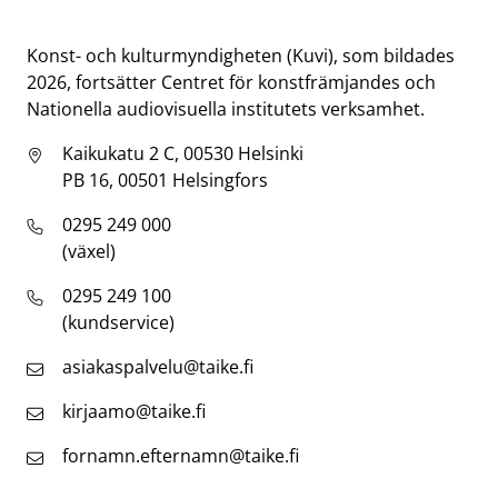
Taike
Konst- och kulturmyndigheten (Kuvi), som bildades
2026, fortsätter Centret för konstfrämjandes och
Nationella audiovisuella institutets verksamhet.
Kaikukatu 2 C, 00530 Helsinki
PB 16, 00501 Helsingfors
0295 249 000
(växel)
0295 249 100
(kundservice)
asiakaspalvelu@taike.fi
kirjaamo@taike.fi
fornamn.efternamn@taike.fi