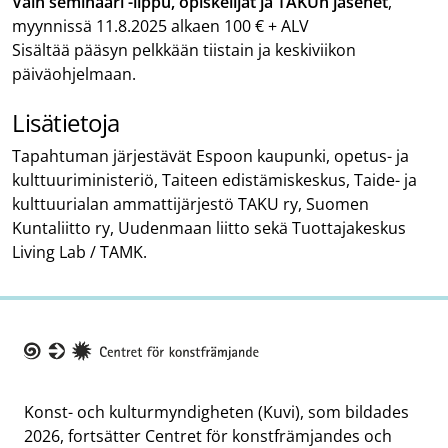
Vain seminaari -lippu, opiskelijat ja TAKUn jäsenet
,
myynnissä 11.8.2025 alkaen 100 € + ALV
Sisältää pääsyn pelkkään tiistain ja keskiviikon
päiväohjelmaan.
Lisätietoja
Tapahtuman järjestävät Espoon kaupunki, opetus- ja
kulttuuriministeriö, Taiteen edistämiskeskus, Taide- ja
kulttuurialan ammattijärjestö TAKU ry, Suomen
Kuntaliitto ry, Uudenmaan liitto sekä Tuottajakeskus
Living Lab / TAMK.
Taike
Konst- och kulturmyndigheten (Kuvi), som bildades
2026, fortsätter Centret för konstfrämjandes och