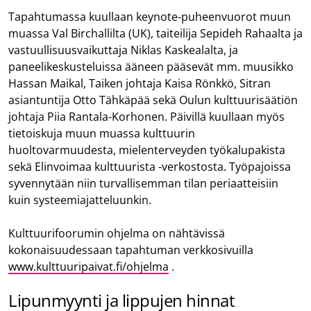
Tapahtumassa kuullaan keynote-puheenvuorot muun
muassa Val Birchallilta (UK), taiteilija Sepideh Rahaalta ja
vastuullisuusvaikuttaja Niklas Kaskealalta, ja
paneelikeskusteluissa ääneen pääsevät mm. muusikko
Hassan Maikal, Taiken johtaja Kaisa Rönkkö, Sitran
asiantuntija Otto Tähkäpää sekä Oulun kulttuurisäätiön
johtaja Piia Rantala-Korhonen. Päivillä kuullaan myös
tietoiskuja muun muassa kulttuurin
huoltovarmuudesta, mielenterveyden työkalupakista
sekä Elinvoimaa kulttuurista -verkostosta. Työpajoissa
syvennytään niin turvallisemman tilan periaatteisiin
kuin systeemiajatteluunkin.
Kulttuurifoorumin ohjelma on nähtävissä
kokonaisuudessaan tapahtuman verkkosivuilla
www.kulttuuripaivat.fi/ohjelma
.
Lipunmyynti ja lippujen hinnat