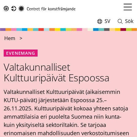
Hoppa
till
Öppn
Taike
huvudinnehåll
meny
SV
Sök
Switch
Öppna
language,
och
current
stäng
Hem
language:
sökning
EVENEMANG
Valtakunnalliset
Kulttuuripäivät Espoossa
Valtakunnalliset Kulttuuripäivät (aikaisemmin
KUTU-päivät) järjestetään Espoossa 25.–
26.11.2025. Kulttuuripäivät kokoaa yhteen satoja
ammattilaisia eri puolelta Suomea niin kunta-
kuin yksityiseltä sektoriltakin. Se tarjoaa
erinomaisen mahdollisuuden verkostoitumiseen