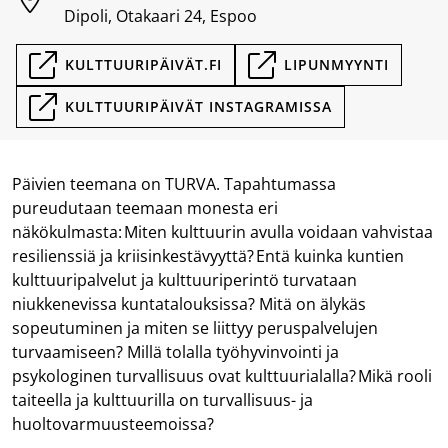
Dipoli, Otakaari 24, Espoo
KULTTUURIPÄIVÄT.FI
LIPUNMYYNTI
KULTTUURIPÄIVÄT INSTAGRAMISSA
Päivien teemana on TURVA. Tapahtumassa
pureudutaan teemaan monesta eri
näkökulmasta: Miten kulttuurin avulla voidaan vahvistaa
resilienssiä ja kriisinkestävyyttä? Entä kuinka kuntien
kulttuuripalvelut ja kulttuuriperintö turvataan
niukkenevissa kuntatalouksissa? Mitä on älykäs
sopeutuminen ja miten se liittyy peruspalvelujen
turvaamiseen? Millä tolalla työhyvinvointi ja
psykologinen turvallisuus ovat kulttuurialalla? Mikä rooli
taiteella ja kulttuurilla on turvallisuus- ja
huoltovarmuusteemoissa?