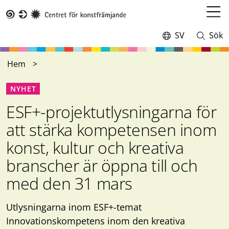
Hoppa
till
Öppn
Taike
huvudinnehåll
meny
SV
Sök
Switch
Öppna
language,
och
current
stäng
Hem
language:
sökning
NYHET
ESF+-projektutlysningarna för
att stärka kompetensen inom
konst, kultur och kreativa
branscher är öppna till och
med den 31 mars
Utlysningarna inom ESF+-temat
Innovationskompetens inom den kreativa