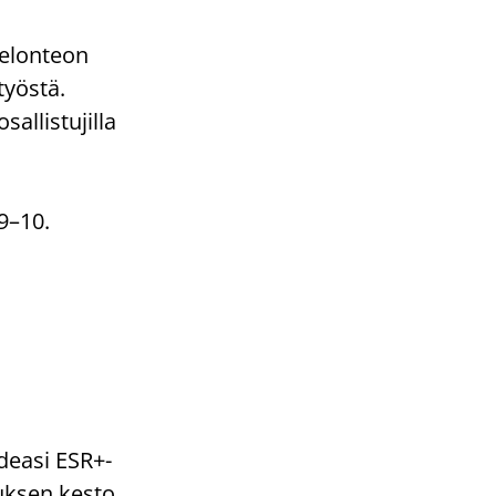
selonteon
työstä.
allistujilla
9–10.
deasi ESR+-
auksen kesto