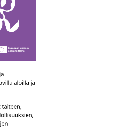
ja
lla aloilla ja
 taiteen,
ollisuuksien,
ojen