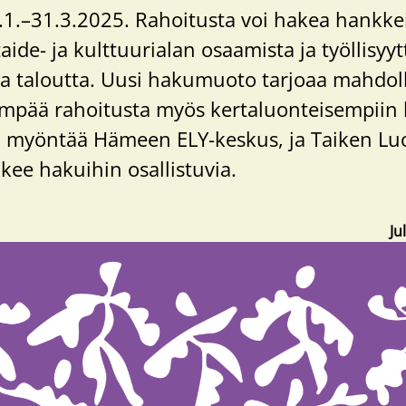
.1.–31.3.2025. Rahoitusta voi hakea hankkei
aide- ja kulttuurialan osaamista ja työllisyyt
vaa taloutta. Uusi hakumuoto tarjoaa mahdo
mpää rahoitusta myös kertaluonteisempiin k
 myöntää Hämeen ELY-keskus, ja Taiken Lu
ukee hakuihin osallistuvia.
Ju