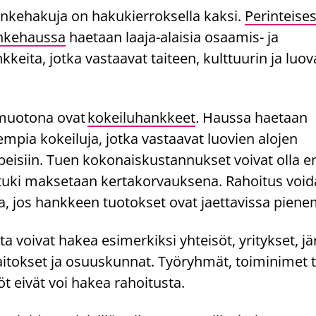
ankehakuja on hakukierroksella kaksi.
Perinteise
nkehaussa
haetaan laaja-alaisia osaamis- ja
keita, jotka vastaavat taiteen, kulttuurin ja luov
muotona ovat
kokeiluhankkeet
.
Haussa haetaan
empia kokeiluja, jotka vastaavat luovien alojen
peisiin. Tuen kokonaiskustannukset voivat olla e
 tuki maksetaan kertakorvauksena. Rahoitus void
, jos hankkeen tuotokset ovat jaettavissa piene
a voivat hakea esimerkiksi yhteisöt, yritykset, jär
aitokset ja osuuskunnat. Työryhmät, toiminimet t
öt eivät voi hakea rahoitusta.