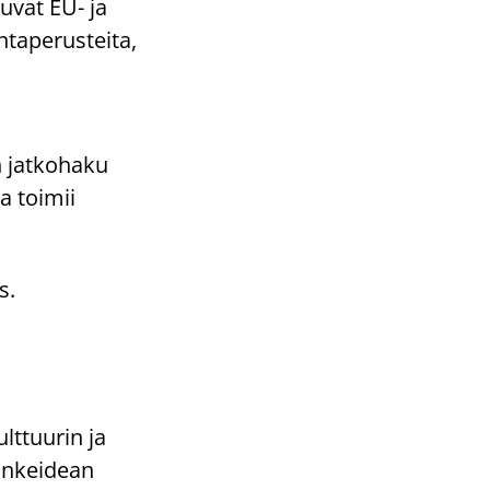
uvat EU- ja
intaperusteita,
 jatkohaku
a toimii
s.
ulttuurin ja
ankeidean