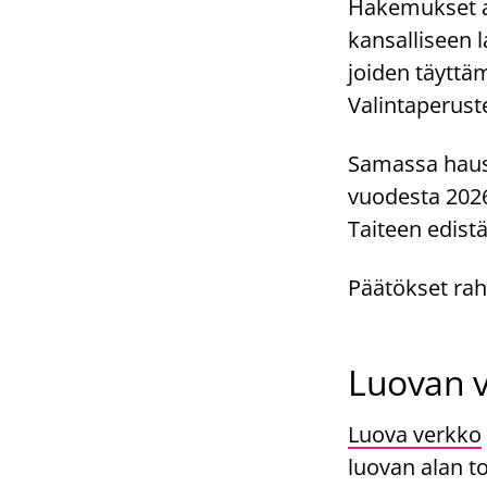
Hakemukset arv
kansalliseen l
joiden täyttä
Valintaperust
Samassa haus
vuodesta 2026
Taiteen edis
Päätökset rah
Luovan v
Luova verkko
luovan alan t