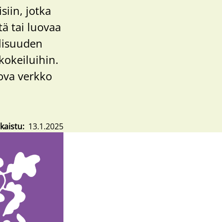
siin, jotka
tä tai luovaa
llisuuden
okeiluihin.
ova verkko
lkaistu
13.1.2025