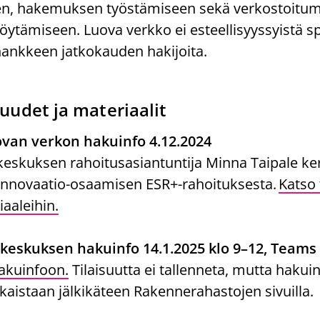
en, hakemuksen työstämiseen sekä verkostoitum
ytämiseen. Luova verkko ei esteellisyyssyistä s
ankkeen jatkokauden hakijoita.
isuudet ja materiaalit
ovan verkon hakuinfo 4.12.2024
skuksen rahoitusasiantuntija Minna Taipale ke
 innovaatio-osaamisen ESR+-rahoituksesta.
Katso 
aaleihin.
eskuksen hakuinfo 14.1.2025 klo 9–12, Teams
akuinfoon.
Tilaisuutta ei tallenneta, mutta hakui
ulkaistaan jälkikäteen Rakennerahastojen sivuilla