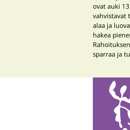
ovat auki 13
vahvistavat t
alaa ja luo
hakea piene
Rahoituksen
sparraa ja t