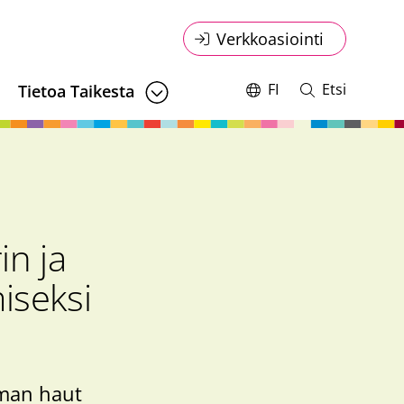
Online
Verkkoasiointi
service
FI
Etsi
Tietoa Taikesta
Vaihda
Avaa
kieltä,
ja
menu
nykyinen
sulje
kieli:
haku
in ja
iseksi
eman haut