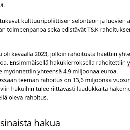
sä.
ukevat kulttuuripoliittisen selonteon ja luovien 
an toimeenpanoa sekä edistävät T&K-rahoitukse
.
 oli keväällä 2023, jolloin rahoitusta haettiin yht
oa. Ensimmäisellä hakukierroksella rahoitettiin
lle myönnettiin yhteensä 4,9 miljoonaa euroa.
ssaan teeman rahoitus on 13,6 miljoonaa vuosi
viin hakuihin tulee riittävästi laadukkaita hakem
llä oleva rahoitus.
rsinaista hakua