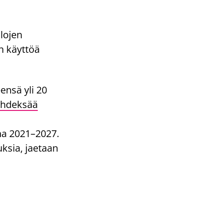
alojen
n käyttöä
eensä yli 20
yhdeksää
na 2021–2027.
uksia, jaetaan