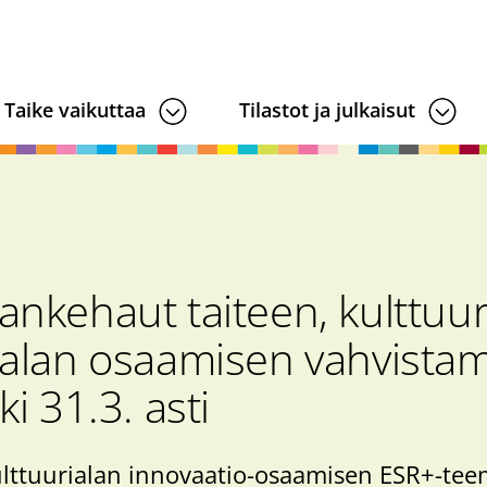
Taike vaikuttaa
Tilastot ja julkaisut
nkehaut taiteen, kulttuur
 alan osaamisen vahvistam
ki 31.3. asti
ulttuurialan innovaatio-osaamisen ESR+-te