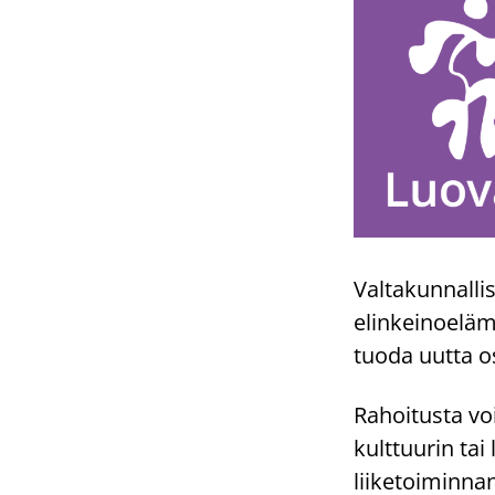
Valtakunnalli
elinkeinoelämä
tuoda uutta 
Rahoitusta voi
kulttuurin ta
liiketoiminna