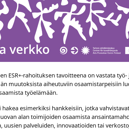
sen ESR+-rahoituksen tavoitteena on vastata työ- 
n muutoksista aiheutuviin osaamistarpeisiin luovi
osaamista työelämään.
 hakea esimerkiksi hankkeisiin, jotka vahvistavat
i luovan alan toimijoiden osaamista ansaintamahd
n, uusien palveluiden, innovaatioiden tai verkost