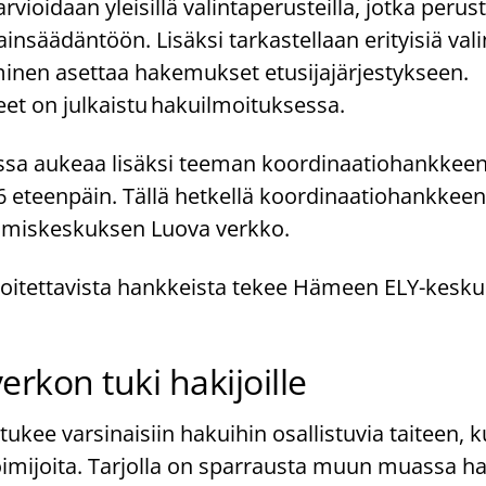
ioidaan yleisillä valintaperusteilla, jotka perust
ainsäädäntöön. Lisäksi tarkastellaan erityisiä val
minen asettaa hakemukset etusijajärjestykseen.
eet on julkaistu hakuilmoituksessa.
sa aukeaa lisäksi teeman koordinaatiohankkeen
 eteenpäin. Tällä hetkellä koordinaatiohankkeen
tämiskeskuksen Luova verkko.
oitettavista hankkeista tekee Hämeen ELY-kesku
erkon tuki hakijoille
tukee varsinaisiin hakuihin osallistuvia taiteen, k
oimijoita. Tarjolla on sparrausta muun muassa h