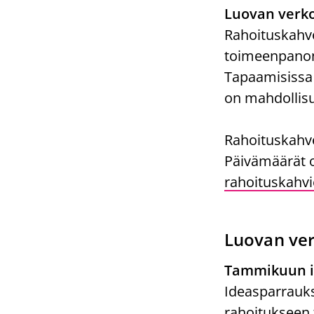
Luovan verko
Rahoituskahve
toimeenpanon 
Tapaamisissa 
on mahdollisu
Rahoituskahvej
Päivämäärät ova
rahoituskahvi
Luovan ve
Tammikuun id
Ideasparrauks
rahoitukseen 