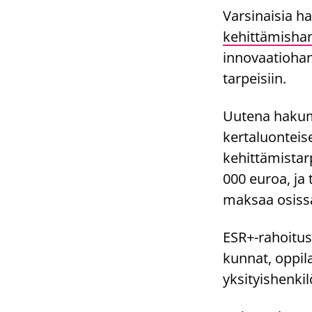
Varsinaisia h
kehittämisha
innovaatiohank
tarpeisiin.
Uutena haku
kertaluonteis
kehittämistar
000 euroa, ja
maksaa osissa
ESR+-rahoitust
kunnat, oppil
yksityishenkil