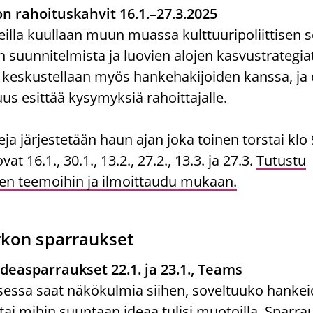
n rahoituskahvit 16.1.–27.3.2025
illa kuullaan muun muassa kulttuuripoliittisen 
suunnitelmista ja luovien alojen kasvustrategia
keskustellaan myös hankehakijoiden kanssa, ja os
us esittää kysymyksiä rahoittajalle.
a järjestetään haun ajan joka toinen torstai klo 
t 16.1., 30.1., 13.2., 27.2., 13.3. ja 27.3.
Tutustu
en teemoihin ja ilmoittaudu mukaan.
rkon sparraukset
easparraukset 22.1. ja 23.1., Teams
essa saat näkökulmia siihen, soveltuuko hankei
tai mihin suuntaan ideaa tulisi muotoilla. Sparr