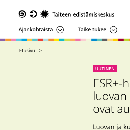
Hyppää
pääsisältöön
Taike
Ajankohtaista
Taike tukee
Etusivu
UUTINEN
ESR+-ha
luovan
ovat au
Luovan ja k