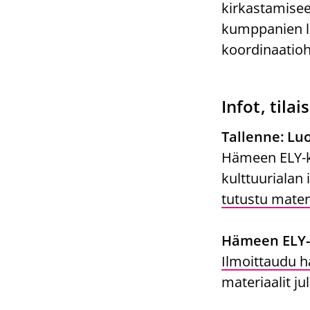
kirkastamise
kumppanien lö
koordinaatioh
Infot, tila
Tallenne: Lu
Hämeen ELY-ke
kulttuurialan
tutustu materi
Hämeen ELY-k
Ilmoittaudu h
materiaalit j