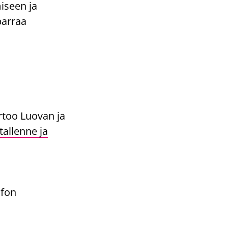
iseen ja
parraa
rtoo Luovan ja
tallenne ja
nfon
.