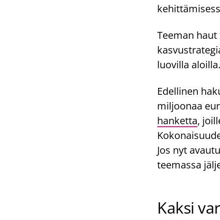
kehittämises
Teeman haut t
kasvustrategi
luovilla aloilla
Edellinen haku
miljoonaa eur
hanketta
, joi
Kokonaisuude
Jos nyt avautu
teemassa jälje
Kaksi va