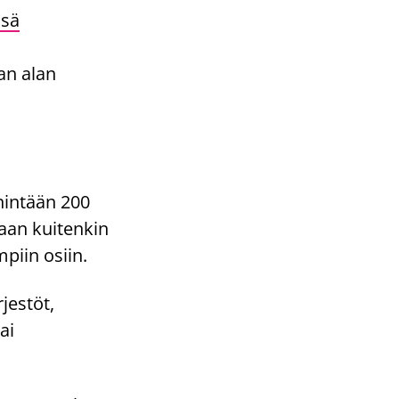
ssä
an alan
nintään 200
aan kuitenkin
mpiin osiin.
jestöt,
ai