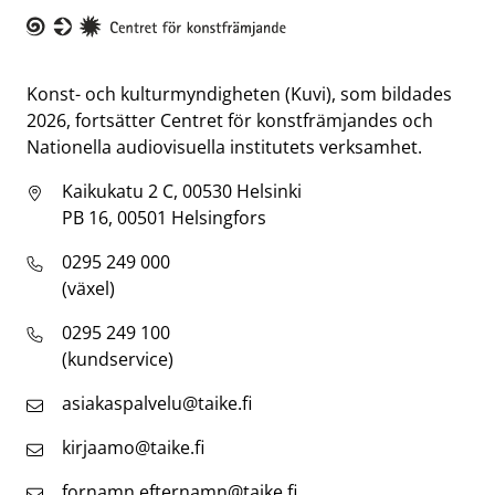
Taike
Konst- och kulturmyndigheten (Kuvi), som bildades
2026, fortsätter Centret för konstfrämjandes och
Nationella audiovisuella institutets verksamhet.
Kaikukatu 2 C, 00530 Helsinki
PB 16, 00501 Helsingfors
0295 249 000
(växel)
0295 249 100
(kundservice)
asiakaspalvelu@taike.fi
kirjaamo@taike.fi
fornamn.efternamn@taike.fi