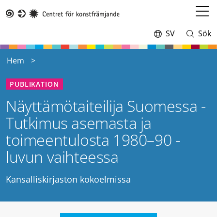
Hoppa
till
Öppn
Taike
huvudinnehåll
meny
SV
Sök
Switch
Öppna
language,
och
current
stäng
Hem
language:
sökning
PUBLIKATION
Näyttämötaiteilija Suomessa -
Tutkimus asemasta ja
toimeentulosta 1980–90 -
luvun vaihteessa
Kansalliskirjaston kokoelmissa