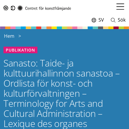
Hoppa
till
Öppn
Taike
huvudinnehåll
meny
SV
Sök
Switch
Öppna
language,
och
current
stäng
Hem
language:
sökning
PUBLIKATION
Sanasto: Taide- ja
kulttuurihallinnon sanastoa –
Ordlista för konst- och
kulturförvaltningen –
Terminology for Arts and
Cultural Administration –
Lexique des organes