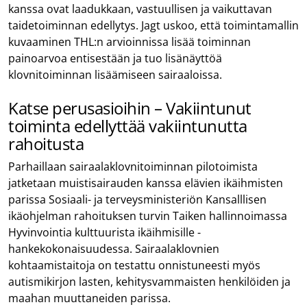
kanssa ovat laadukkaan, vastuullisen ja vaikuttavan
taidetoiminnan edellytys. Jagt uskoo, että toimintamallin
kuvaaminen THL:n arvioinnissa lisää toiminnan
painoarvoa entisestään ja tuo lisänäyttöä
klovnitoiminnan lisäämiseen sairaaloissa.
Katse perusasioihin – Vakiintunut
toiminta edellyttää vakiintunutta
rahoitusta
Parhaillaan sairaalaklovnitoiminnan pilotoimista
jatketaan muistisairauden kanssa elävien ikäihmisten
parissa Sosiaali- ja terveysministeriön Kansalllisen
ikäohjelman rahoituksen turvin Taiken hallinnoimassa
Hyvinvointia kulttuurista ikäihmisille -
hankekokonaisuudessa. Sairaalaklovnien
kohtaamistaitoja on testattu onnistuneesti myös
autismikirjon lasten, kehitysvammaisten henkilöiden ja
maahan muuttaneiden parissa.