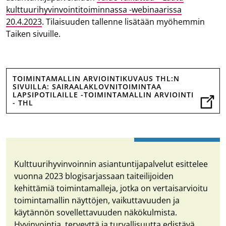
kulttuurihyvinvointitoiminnassa -webinaarissa
20.4.2023
. Tilaisuuden tallenne lisätään myöhemmin
Taiken sivuille.
TOIMINTAMALLIN ARVIOINTIKUVAUS THL:N
SIVUILLA: SAIRAALAKLOVNITOIMINTAA
LAPSIPOTILAILLE -TOIMINTAMALLIN ARVIOINTI
- THL
Kulttuurihyvinvoinnin asiantuntijapalvelut esittelee
vuonna 2023 blogisarjassaan taiteilijoiden
kehittämiä toimintamalleja, jotka on vertaisarvioitu
toimintamallin näyttöjen, vaikuttavuuden ja
käytännön sovellettavuuden näkökulmista.
Hyvinvointia, terveyttä ja turvallisuutta edistävä