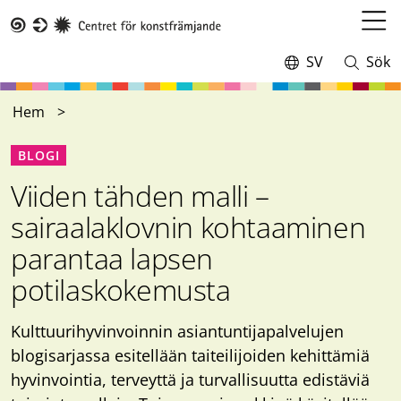
Hoppa
till
Öppn
Taike
huvudinnehåll
meny
SV
Sök
Switch
Öppna
language,
och
current
stäng
Hem
language:
sökning
BLOGI
Viiden tähden malli –
sairaalaklovnin kohtaaminen
parantaa lapsen
potilaskokemusta
Kulttuurihyvinvoinnin asiantuntijapalvelujen
blogisarjassa esitellään taiteilijoiden kehittämiä
hyvinvointia, terveyttä ja turvallisuutta edistäviä