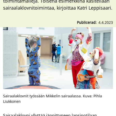
toimintamalleja. Toisena esimerkkinä käsitellään
sairaalaklovnitoimintaa, kirjoittaa Katri Leppisaari.
Publicerad
4.4.2023
Sairaalaklovnit työssään Mikkelin sairaalassa. Kuva: Pihla
Liukkonen
Sairaalaklovni yllyttää jännittyneen lapsipotilaan