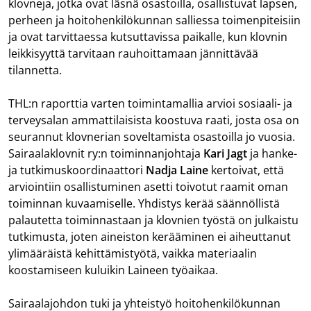
klovneja, jotka ovat läsnä osastoilla, osallistuvat lapsen,
perheen ja hoitohenkilökunnan salliessa toimenpiteisiin
ja ovat tarvittaessa kutsuttavissa paikalle, kun klovnin
leikkisyyttä tarvitaan rauhoittamaan jännittävää
tilannetta.
THL:n raporttia varten toimintamallia arvioi sosiaali- ja
terveysalan ammattilaisista koostuva raati, josta osa on
seurannut klovnerian soveltamista osastoilla jo vuosia.
Sairaalaklovnit ry:n toiminnanjohtaja
Kari Jagt
ja hanke-
ja tutkimuskoordinaattori
Nadja Laine
kertoivat, että
arviointiin osallistuminen asetti toivotut raamit oman
toiminnan kuvaamiselle. Yhdistys kerää säännöllistä
palautetta toiminnastaan ja klovnien työstä on julkaistu
tutkimusta, joten aineiston kerääminen ei aiheuttanut
ylimääräistä kehittämistyötä, vaikka materiaalin
koostamiseen kuluikin Laineen työaikaa.
Sairaalajohdon tuki ja yhteistyö hoitohenkilökunnan