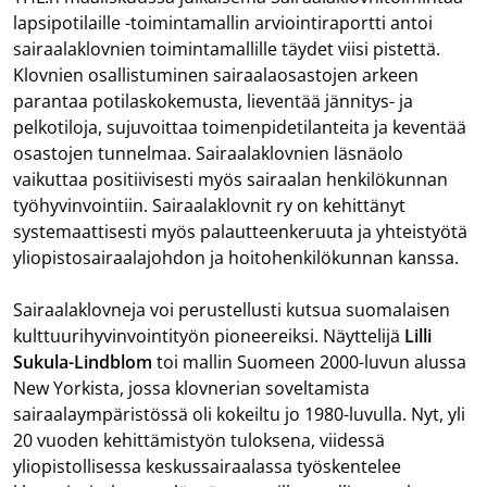
lapsipotilaille -toimintamallin arviointiraportti antoi
sairaalaklovnien toimintamallille täydet viisi pistettä.
Klovnien osallistuminen sairaalaosastojen arkeen
parantaa potilaskokemusta, lieventää jännitys- ja
pelkotiloja, sujuvoittaa toimenpidetilanteita ja keventää
osastojen tunnelmaa. Sairaalaklovnien läsnäolo
vaikuttaa positiivisesti myös sairaalan henkilökunnan
työhyvinvointiin. Sairaalaklovnit ry on kehittänyt
systemaattisesti myös palautteenkeruuta ja yhteistyötä
yliopistosairaalajohdon ja hoitohenkilökunnan kanssa.
Sairaalaklovneja voi perustellusti kutsua suomalaisen
kulttuurihyvinvointityön pioneereiksi. Näyttelijä
Lilli
Sukula-Lindblom
toi mallin Suomeen 2000-luvun alussa
New Yorkista, jossa klovnerian soveltamista
sairaalaympäristössä oli kokeiltu jo 1980-luvulla. Nyt, yli
20 vuoden kehittämistyön tuloksena, viidessä
yliopistollisessa keskussairaalassa työskentelee