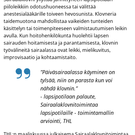
piiloleikkiin odotushuoneessa tai välittää
anestesialääkärille toiveen hevosunista. Klovneria
taidemuotona mahdollistaa vaikeiden tunteiden
käsittelyn tai toimenpiteeseen valmistautumisen leikin
avulla. Kun hoitohenkilökunta huolehtii lapsen
sairauden hoitamisesta ja parantamisesta, klovnin
työvälineitä sairaalassa ovat leikki, mielikuvitus,
improvisaatio ja kohtaamistaito.
”Päiväsairaalassa käyminen on
tylsää, niin on parasta kun voi
nähdä klovnin.”
- lapsipotilaan palaute,
Sairaalaklovnitoimintaa
lapsipotilaille - toimintamallin
arviointi, THL
THL:n maaliskuussa julkaisema Sairaalaklovnitoimintaa