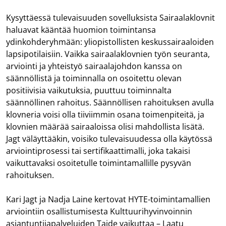
Kysyttäessä tulevaisuuden sovelluksista Sairaalaklovnit
haluavat kääntää huomion toimintansa
ydinkohderyhmään: yliopistollisten keskussairaaloiden
lapsipotilaisiin. Vaikka sairaalaklovnien työn seuranta,
arviointi ja yhteistyö sairaalajohdon kanssa on
säännöllistä ja toiminnalla on osoitettu olevan
positiivisia vaikutuksia, puuttuu toiminnalta
säännöllinen rahoitus. Säännöllisen rahoituksen avulla
klovneria voisi olla tiiviimmin osana toimenpiteitä, ja
klovnien määrää sairaaloissa olisi mahdollista lisätä.
Jagt väläyttääkin, voisiko tulevaisuudessa olla käytössä
arviointiprosessi tai sertifikaattimalli, joka takaisi
vaikuttavaksi osoitetulle toimintamallille pysyvän
rahoituksen.
Kari Jagt ja Nadja Laine kertovat HYTE-toimintamallien
arviointiin osallistumisesta Kulttuurihyvinvoinnin
asiantuntijapalveluiden
Taide vaikuttaa – Laatu