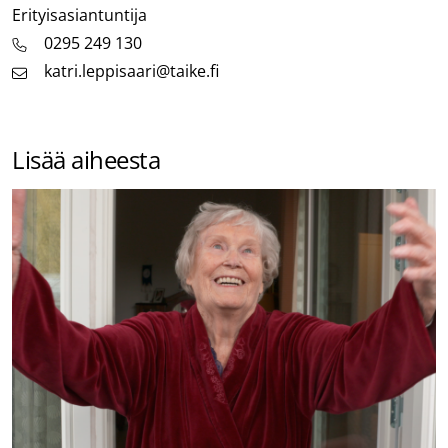
Befattning
Erityisasiantuntija
0295 249 130
katri.leppisaari@taike.fi
Lisää aiheesta