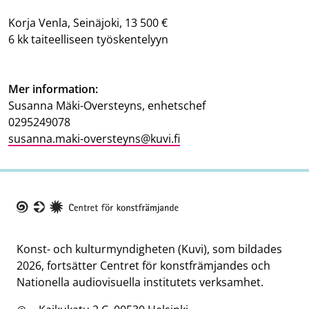
Korja Venla, Seinäjoki, 13 500 €
6 kk taiteelliseen työskentelyyn
Mer information:
Susanna Mäki-Oversteyns, enhetschef
0295249078
susanna.maki-oversteyns@kuvi.fi
Taike
Konst- och kulturmyndigheten (Kuvi), som bildades
2026, fortsätter Centret för konstfrämjandes och
Nationella audiovisuella institutets verksamhet.