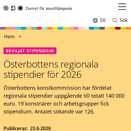
Hoppa
till
Öppn
Taike
huvudinnehåll
meny
SV
Sök
Switch
Öppna
language,
och
current
stäng
Hem
language:
sökning
BEVILJAT STIPENDIUM
Österbottens regionala
stipendier för 2026
Österbottens konstkommission har fördelat
regionala stipendier uppgående till totalt 140 000
euro. 19 konstnärer och arbetsgrupper fick
stipendium. Antalet sökande var 126.
Publiceras
23.6.2026