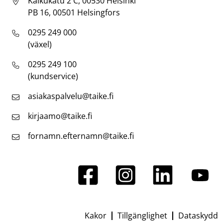
Kaikukatu 2 C, 00530 Helsinki
PB 16, 00501 Helsingfors
0295 249 000
(växel)
0295 249 100
(kundservice)
asiakaspalvelu@taike.fi
kirjaamo@taike.fi
fornamn.efternamn@taike.fi
Kakor
Tillgänglighet
Dataskydd
Footer