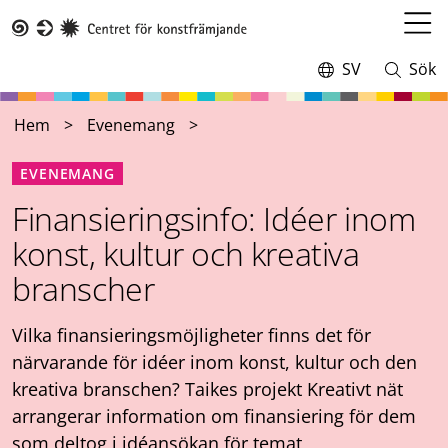
Hoppa
till
Öppn
Taike
huvudinnehåll
meny
SV
Sök
Switch
Öppna
language,
och
current
stäng
Hem
Evenemang
language:
sökning
EVENEMANG
Finansieringsinfo: Idéer inom
konst, kultur och kreativa
branscher
Vilka finansieringsmöjligheter finns det för
närvarande för idéer inom konst, kultur och den
kreativa branschen? Taikes projekt Kreativt nät
arrangerar information om finansiering för dem
som deltog i idéansökan för temat