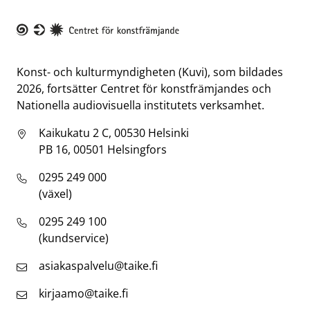
Taike
Konst- och kulturmyndigheten (Kuvi), som bildades
2026, fortsätter Centret för konstfrämjandes och
Nationella audiovisuella institutets verksamhet.
Kaikukatu 2 C, 00530 Helsinki
PB 16, 00501 Helsingfors
0295 249 000
(växel)
0295 249 100
(kundservice)
asiakaspalvelu@taike.fi
kirjaamo@taike.fi