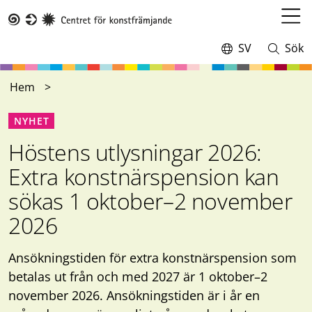
Hoppa
till
Öppn
Taike
huvudinnehåll
meny
SV
Sök
Switch
Öppna
language,
och
current
stäng
Hem
language:
sökning
NYHET
Höstens utlysningar 2026:
Extra konstnärspension kan
sökas 1 oktober–2 november
2026
Ansökningstiden för extra konstnärspension som
betalas ut från och med 2027 är 1 oktober–2
november 2026. Ansökningstiden är i år en