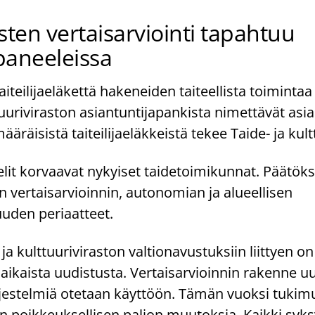
en vertaisarviointi tapahtuu
ipaneeleissa
aiteilijaeläkettä hakeneiden taiteellista toimintaa
tuuriviraston asiantuntijapankista nimettävät asia
ääräisistä taiteilijaeläkkeistä tekee Taide- ja kult
elit korvaavat nykyiset taidetoimikunnat. Päätök
en vertaisarvioinnin, autonomian ja alueellisen
uden periaatteet.
ja kulttuuriviraston valtionavustuksiin liittyen o
kaista uudistusta. Vertaisarvioinnin rakenne uu
jestelmiä otetaan käyttöön. Tämän vuoksi tukim
n poikkeuksellisen paljon muutoksia. Kaikki syk