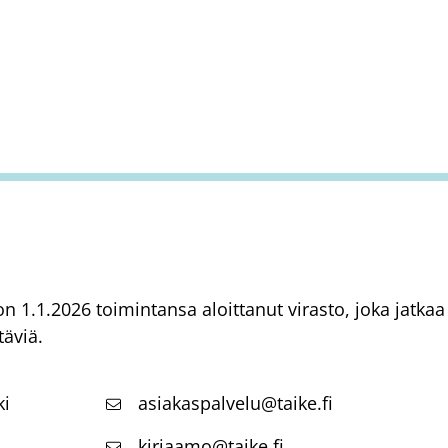
) on 1.1.2026 toimintansa aloittanut virasto, joka jatk
täviä.
ki
asiakaspalvelu@taike.fi
kirjaamo@taike.fi