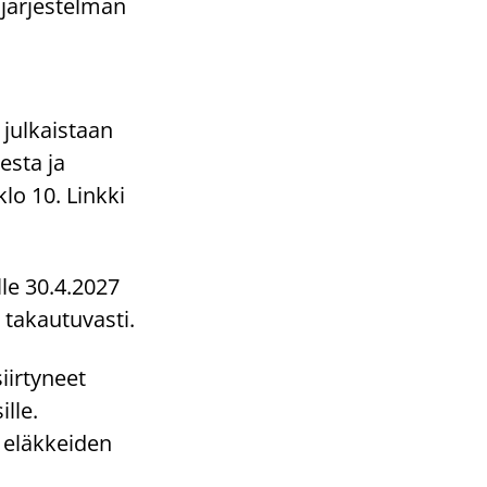
ujärjestelmän
 julkaistaan
esta ja
lo 10. Linkki
lle 30.4.2027
takautuvasti.
iirtyneet
lle.
n eläkkeiden