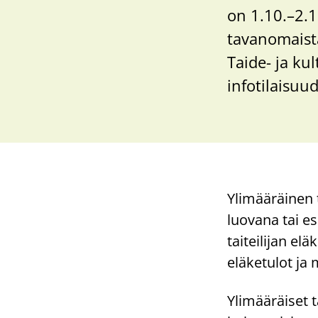
on 1.10.–2.
tavanomaist
Taide- ja ku
infotilaisuu
Ylimääräinen 
luovana tai es
taiteilijan elä
eläketulot ja 
Ylimääräiset t