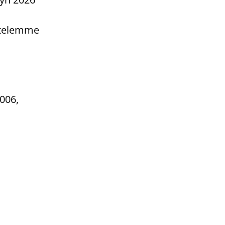
.
ttelemme
 006,