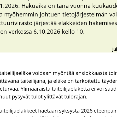
11.2026. Hakuaika on tänä vuonna kuukaud
a myöhemmin johtuen tietojärjestelmän vai
lttuurivirasto järjestää eläkkeiden hakemises
den verkossa 6.10.2026 kello 10.
Ju
taiteilijaeläke voidaan myöntää ansiokkaasta to
ittävänä taiteilijana, ja eläke on tarkoitettu täy
keturvaa. Ylimääräistä taiteilijaeläkettä ei voi saad
muut pysyvät tulot ylittävät tulorajan.
aiteilijaeläkkeet haetaan syksystä 2026 eteenpäin