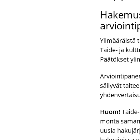
Hakemust
arvioint
Ylimääräistä t
Taide- ja kult
Päätökset ylim
Arviointipane
säilyvät taite
yhdenvertaisu
Huom!
Taide- 
monta samanai
uusia hakujär
hakuajoissa o