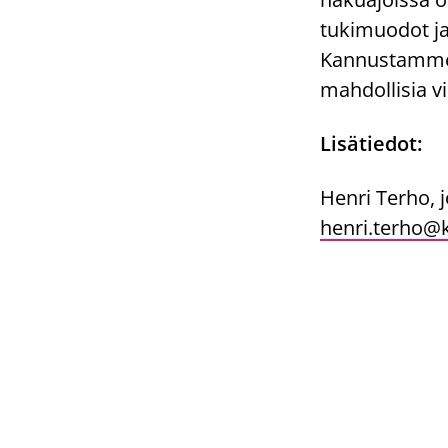
tukimuodot ja
Kannustamme 
mahdollisia vi
Lisätiedot:
Henri Terho, j
henri.terho@k