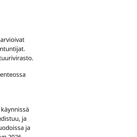
 arvioivat
ntuntijat.
tuurivirasto.
senteossa
n käynnissä
distuu, ja
uodoissa ja
syn 2026