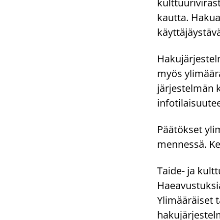
kulttuurivira
kautta. Hakua
käyttäjäystävä
Hakujärjeste
myös ylimäärä
järjestelmän k
infotilaisuute
Päätökset ylim
mennessä. Ke
Taide- ja kult
Haeavustuksia.
Ylimääräiset t
hakujärjestel