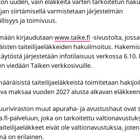
ston uuden, vain eläkkeitä varten tarkoitetun hak
jan siirtämisellä varmistetaan järjestelmän
llisyys ja toimivuus.
lmään kirjaudutaan
www.taike.fi
-sivustolta, jossa
isten taiteilijaeläkkeiden hakuilmoitus. Hakemis
äytöstä järjestetään infotilaisuus verkossa 6.10. k
en viedään Taiken verkkosivuille.
ääräisistä taiteilijaeläkkeistä toimitetaan hakijoi
va maksaa vuoden 2027 alusta alkavan eläkkeen 
tuuriviraston muut apuraha- ja avustushaut ovat s
fi-palveluun, joka on tarkoitettu valtionavustuksi
aiteilijaeläkkeet eivät ole valtionavustuksia, jote
mä on erilainen.