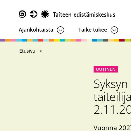
Hyppää
pääsisältöön
Taike
Ajankohtaista
Taike tukee
Etusivu
UUTINEN
Syksyn 
taiteil
2.11.2
Vuonna 2027 