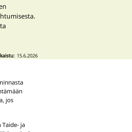
en
htumisesta.
ta
lkaistu
15.6.2026
iminnasta
dentämään
a, jos
 Taide- ja