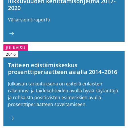
liikkuvuuden kehittämisohjelma 2017-
2020
Väliarviointiraportti
JULKAISU
2016
Taiteen edistämiskeskus
prosenttiperiaatteen asialla 2014–2016
Julkaisun tarkoituksena on esitellä erilaisten
rakennus- ja taidekohteiden avulla hyviä käytäntöjä
ja rohkaista positiivisten esimerkkien avulla
prosenttiperiaatteen soveltamiseen.