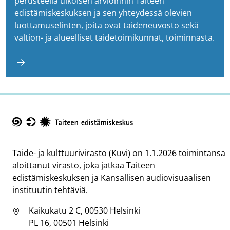
perusteella ulkoisen arvioinnin Taiteen
edistämiskeskuksen ja sen yhteydessä olevien
luottamuselinten, joita ovat taideneuvosto sekä
valtion- ja alueelliset taidetoimikunnat, toiminnasta.
Taike
Taide- ja kulttuurivirasto (Kuvi) on 1.1.2026 toimintansa
aloittanut virasto, joka jatkaa Taiteen
edistämiskeskuksen ja Kansallisen audiovisuaalisen
instituutin tehtäviä.
Kaikukatu 2 C, 00530 Helsinki
PL 16, 00501 Helsinki