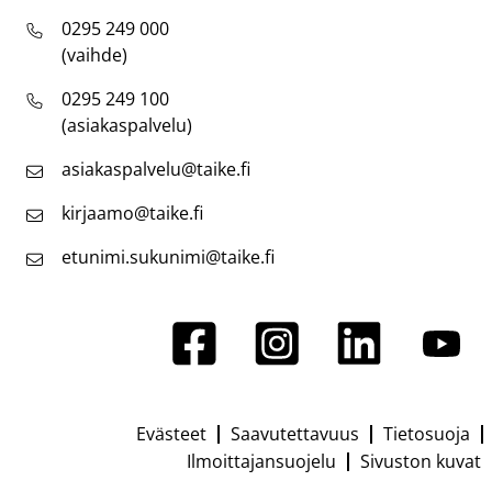
0295 249 000
(vaihde)
0295 249 100
(asiakaspalvelu)
asiakaspalvelu@taike.fi
kirjaamo@taike.fi
etunimi.sukunimi@taike.fi
Evästeet
Saavutettavuus
Tietosuoja
Footer
Ilmoittajansuojelu
Sivuston kuvat