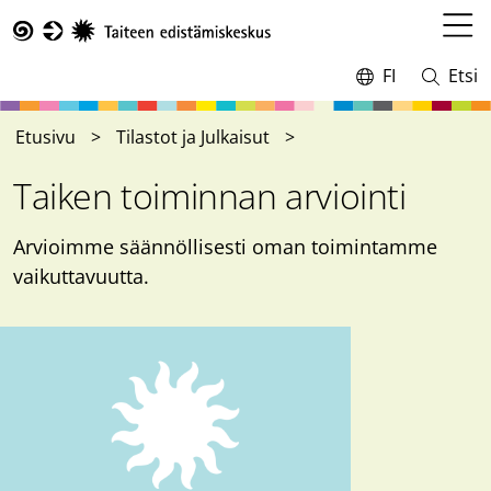
Hyppää
pääsisältöön
Avaa
Taike
valikk
FI
Etsi
Vaihda
Avaa
kieltä,
ja
nykyinen
sulje
Etusivu
Tilastot ja Julkaisut
kieli:
haku
Taiken toiminnan arviointi
Arvioimme säännöllisesti oman toimintamme
vaikuttavuutta.