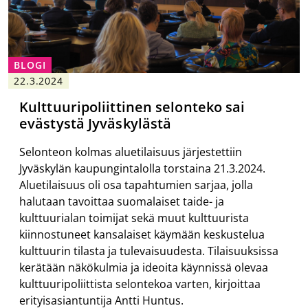
BLOGI
22.3.2024
Kulttuuripoliittinen selonteko sai
evästystä Jyväskylästä
Selonteon kolmas aluetilaisuus järjestettiin
Jyväskylän kaupungintalolla torstaina 21.3.2024.
Aluetilaisuus oli osa tapahtumien sarjaa, jolla
halutaan tavoittaa suomalaiset taide- ja
kulttuurialan toimijat sekä muut kulttuurista
kiinnostuneet kansalaiset käymään keskustelua
kulttuurin tilasta ja tulevaisuudesta. Tilaisuuksissa
kerätään näkökulmia ja ideoita käynnissä olevaa
kulttuuripoliittista selontekoa varten, kirjoittaa
erityisasiantuntija Antti Huntus.