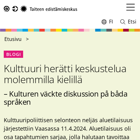
Hyppää
pääsisältöön
Avaa
Taike
valikk
FI
Etsi
Vaihda
Avaa
kieltä,
ja
nykyinen
sulje
Etusivu
kieli:
haku
BLOGI
Kulttuuri herätti keskustelua
molemmilla kielillä
– Kulturen väckte diskussion på båda
språken
Kulttuuripoliittisen selonteon neljäs aluetilaisuus
järjestettiin Vaasassa 11.4.2024. Aluetilaisuus oli
osa tapahtumien sarjaa, jolla halutaan tavoittaa