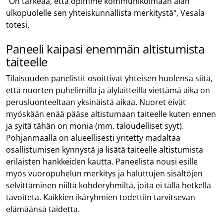
"On tärkeää, että opimme kommunikoimaan alan
ulkopuolelle sen yhteiskunnallista merkitystä", Vesala
totesi.
Paneeli kaipasi enemmän altistumista
taiteelle
Tilaisuuden panelistit osoittivat yhteisen huolensa siitä,
että nuorten puhelimilla ja älylaitteilla viettämä aika on
perusluonteeltaan yksinäistä aikaa. Nuoret eivät
myöskään enää pääse altistumaan taiteelle kuten ennen
ja syitä tähän on monia (mm. taloudelliset syyt).
Pohjanmaalla on alueellisesti yritetty madaltaa
osallistumisen kynnystä ja lisätä taiteelle altistumista
erilaisten hankkeiden kautta. Paneelista nousi esille
myös vuoropuhelun merkitys ja haluttujen sisältöjen
selvittäminen niiltä kohderyhmiltä, joita ei tällä hetkellä
tavoiteta. Kaikkien ikäryhmien todettiin tarvitsevan
elämäänsä taidetta.