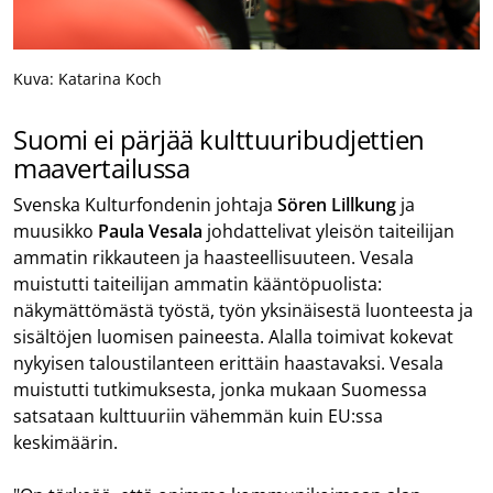
Kuva: Katarina Koch
Suomi ei pärjää kulttuuribudjettien
maavertailussa
Svenska Kulturfondenin johtaja
Sören Lillkung
ja
muusikko
Paula Vesala
johdattelivat yleisön taiteilijan
ammatin rikkauteen ja haasteellisuuteen. Vesala
muistutti taiteilijan ammatin kääntöpuolista:
näkymättömästä työstä, työn yksinäisestä luonteesta ja
sisältöjen luomisen paineesta. Alalla toimivat kokevat
nykyisen taloustilanteen erittäin haastavaksi. Vesala
muistutti tutkimuksesta, jonka mukaan Suomessa
satsataan kulttuuriin vähemmän kuin EU:ssa
keskimäärin.