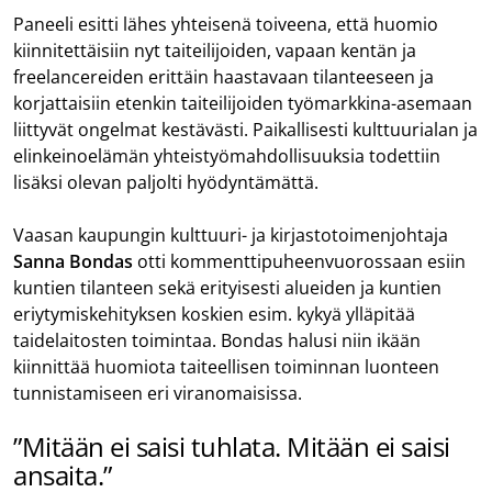
Paneeli esitti lähes yhteisenä toiveena, että huomio
kiinnitettäisiin nyt taiteilijoiden, vapaan kentän ja
freelancereiden erittäin haastavaan tilanteeseen ja
korjattaisiin etenkin taiteilijoiden työmarkkina-asemaan
liittyvät ongelmat kestävästi. Paikallisesti kulttuurialan ja
elinkeinoelämän yhteistyömahdollisuuksia todettiin
lisäksi olevan paljolti hyödyntämättä.
Vaasan kaupungin kulttuuri- ja kirjastotoimenjohtaja
Sanna Bondas
otti kommenttipuheenvuorossaan esiin
kuntien tilanteen sekä erityisesti alueiden ja kuntien
eriytymiskehityksen koskien esim. kykyä ylläpitää
taidelaitosten toimintaa. Bondas halusi niin ikään
kiinnittää huomiota taiteellisen toiminnan luonteen
tunnistamiseen eri viranomaisissa.
”Mitään ei saisi tuhlata. Mitään ei saisi
ansaita.”