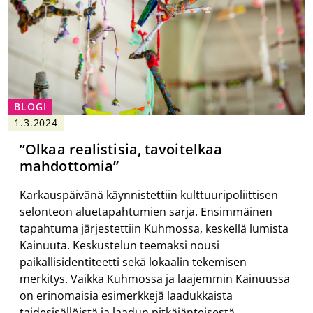
BLOGI
1.3.2024
”Olkaa realistisia, tavoitelkaa
mahdottomia”
Karkauspäivänä käynnistettiin kulttuuripoliittisen
selonteon aluetapahtumien sarja. Ensimmäinen
tapahtuma järjestettiin Kuhmossa, keskellä lumista
Kainuuta. Keskustelun teemaksi nousi
paikallisidentiteetti sekä lokaalin tekemisen
merkitys. Vaikka Kuhmossa ja laajemmin Kainuussa
on erinomaisia esimerkkejä laadukkaista
taidesisällöistä ja laadun pitkäjänteisestä