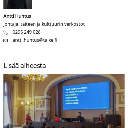
Antti Huntus
Tehtävänimike
Johtaja, taiteen ja kulttuurin verkostot
0295 249 028
antti.huntus@taike.fi
Lisää aiheesta