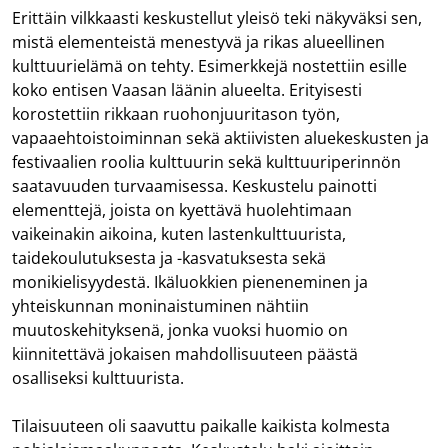
Erittäin vilkkaasti keskustellut yleisö teki näkyväksi sen,
mistä elementeistä menestyvä ja rikas alueellinen
kulttuurielämä on tehty. Esimerkkejä nostettiin esille
koko entisen Vaasan läänin alueelta. Erityisesti
korostettiin rikkaan ruohonjuuritason työn,
vapaaehtoistoiminnan sekä aktiivisten aluekeskusten ja
festivaalien roolia kulttuurin sekä kulttuuriperinnön
saatavuuden turvaamisessa. Keskustelu painotti
elementtejä, joista on kyettävä huolehtimaan
vaikeinakin aikoina, kuten lastenkulttuurista,
taidekoulutuksesta ja -kasvatuksesta sekä
monikielisyydestä. Ikäluokkien pieneneminen ja
yhteiskunnan moninaistuminen nähtiin
muutoskehityksenä, jonka vuoksi huomio on
kiinnitettävä jokaisen mahdollisuuteen päästä
osalliseksi kulttuurista.
Tilaisuuteen oli saavuttu paikalle kaikista kolmesta