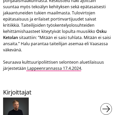
pohjalaismaakunnasta. Keskustelu haki ajoittain
suuntaa myös tekoälyn kehityksen sekä epätasaisesti
jakaantuneiden tukien maailmasta. Tulovirtojen
epätasaisuus ja erilaiset portinvartijuudet saivat
kritiikkiä. Taiteilijoiden työskentelyolosuhteiden
kehittämishaasteet kiteytyivät lopulta muusikko
Osku
Ketolan
sitaattiin: ”Mitään ei saisi tuhlata. Mitään ei saisi
ansaita.” Halu parantaa taiteilijan asemaa eli Vaasassa
väkevänä.
Seuraava kulttuuripoliittisen selonteon aluetilaisuus
järjestetään
Lappeenrannassa 17.4.2024
.
Kirjoittajat