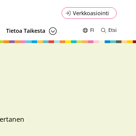
Online
Verkkoasiointi
service
FI
Etsi
Tietoa Taikesta
Vaihda
Avaa
kieltä,
ja
menu
nykyinen
sulje
kieli:
haku
Mertanen