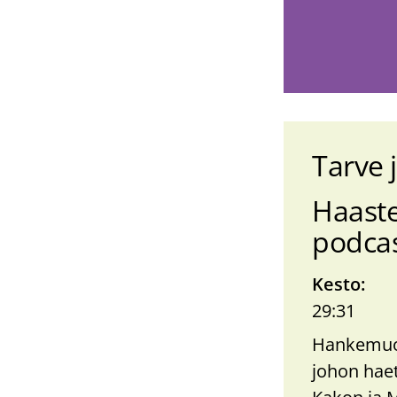
Tarve 
Podca
Haaste
sarja
podca
Kesto
29:31
Hankemuot
johon hae