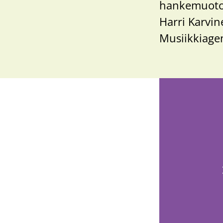
hankemuotoi
Harri Karvin
Musiikkiage