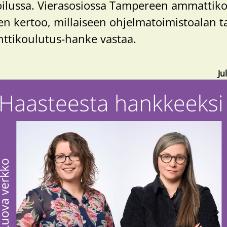
lussa. Vierasosiossa Tampereen ammattik
en kertoo, millaiseen ohjelmatoimistoalan 
nttikoulutus-hanke vastaa.
Ju