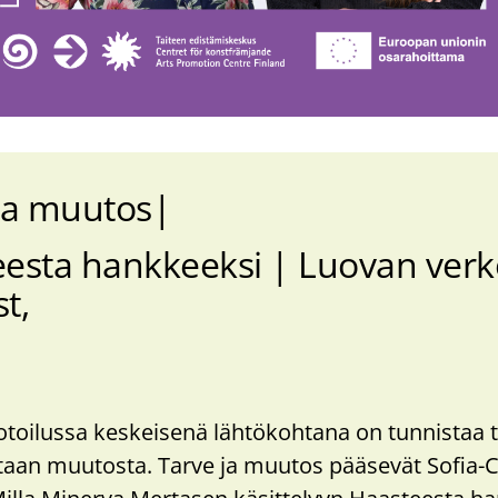
ja muutos
st
esta hankkeeksi | Luovan ver
st
oilussa keskeisenä lähtökohtana on tunnistaa t
taan muutosta. Tarve ja muutos pääsevät Sofia-C