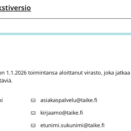
stiversio
) on 1.1.2026 toimintansa aloittanut virasto, joka jatk
täviä.
ki
asiakaspalvelu@taike.fi
kirjaamo@taike.fi
etunimi.sukunimi@taike.fi