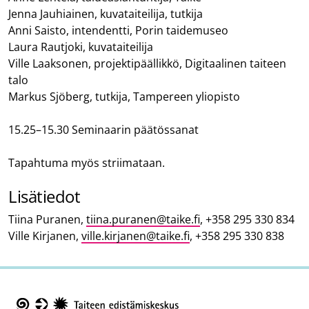
Jenna Jauhiainen, kuvataiteilija, tutkija
Anni Saisto,
intendentti
, Porin taidemuseo
Laura Rautjoki, kuvataiteilija
Ville Laaksonen, projektipäällikkö, Digitaalinen taiteen
talo
Markus Sjöberg, tutkija, Tampereen yliopisto
15.25–15.30
Seminaarin päätössanat
Tapahtuma myös striimataan.
Lisätiedot
Tiina Puranen,
tiina.puranen@taike.fi
,
+358 295 330 834
Ville Kirjanen,
ville.kirjanen@taike.fi
, +358 295 330 838