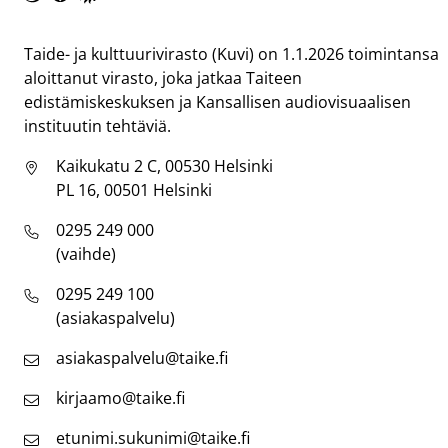
Taike
Taide- ja kulttuurivirasto (Kuvi) on 1.1.2026 toimintansa
aloittanut virasto, joka jatkaa Taiteen
edistämiskeskuksen ja Kansallisen audiovisuaalisen
instituutin tehtäviä.
Kaikukatu 2 C, 00530 Helsinki
PL 16, 00501 Helsinki
0295 249 000
(vaihde)
0295 249 100
(asiakaspalvelu)
asiakaspalvelu@taike.fi
kirjaamo@taike.fi
etunimi.sukunimi@taike.fi