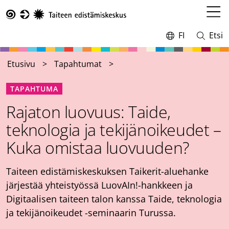
Hyppää
pääsisältöön
Avaa
Taike
valikk
FI
Etsi
Vaihda
Avaa
kieltä,
ja
nykyinen
sulje
Etusivu
Tapahtumat
kieli:
haku
TAPAHTUMA
Rajaton luovuus: Taide,
teknologia ja tekijänoikeudet –
Kuka omistaa luovuuden?
Taiteen edistämiskeskuksen Taikerit-aluehanke
järjestää yhteistyössä LuovAIn!-hankkeen ja
Digitaalisen taiteen talon kanssa Taide, teknologia
ja tekijänoikeudet -seminaarin Turussa.