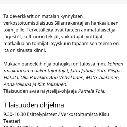
Taideverkkarit on matalan kynnyksen
verkostoitumistilaisuus Sillanrakentajien hankealueen
toimijoille. Tervetulleita ovat taiteen ammattilaiset ja
järjestöt, kulttuurin tekijät, vaikuttajat, yrittäjät,
matkailualan toimijat! Syyskuun tapaamisen teema on
Itä on sinusta kiinni.
Mukaan paneeleihin ja puhujiksi on tulossa mm.
kolmen
maakunnan maakuntajohtajat, Jatta Juhola, Satu Piispa-
Hakala, Ulla Päivikkö, Anu Vehviläinen, Matti Viialainen,
Anna Vilkuna ja Kim Väisänen.
Tilaisuuden avaa näyttelijä-ohjaaja
Pamela Tola.
Tilaisuuden ohjelma
9.30–10.30 Esittelypisteet / Verkostoitumista Kiisu
Teatteri