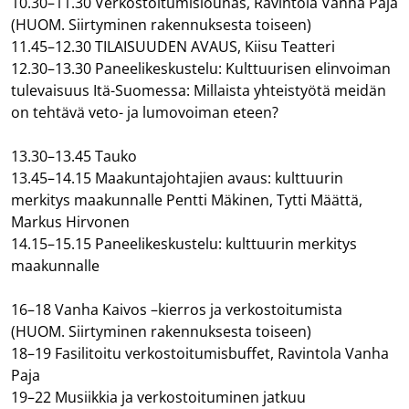
10.30–11.30 Verkostoitumislounas, Ravintola Vanha Paja
(HUOM. Siirtyminen rakennuksesta toiseen)
11.45–12.30 TILAISUUDEN AVAUS, Kiisu Teatteri
12.30–13.30 Paneelikeskustelu: Kulttuurisen elinvoiman
tulevaisuus Itä-Suomessa: Millaista yhteistyötä meidän
on tehtävä veto- ja lumovoiman eteen?
13.30–13.45 Tauko
13.45–14.15 Maakuntajohtajien avaus: kulttuurin
merkitys maakunnalle Pentti Mäkinen, Tytti Määttä,
Markus Hirvonen
14.15–15.15 Paneelikeskustelu: kulttuurin merkitys
maakunnalle
16–18 Vanha Kaivos –kierros ja verkostoitumista
(HUOM. Siirtyminen rakennuksesta toiseen)
18–19 Fasilitoitu verkostoitumisbuffet, Ravintola Vanha
Paja
19–22 Musiikkia ja verkostoituminen jatkuu