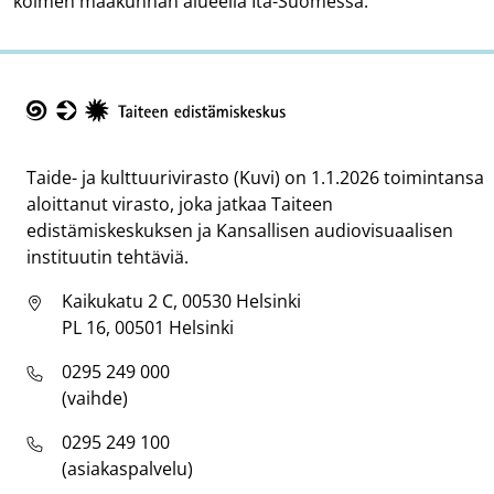
kolmen maakunnan alueella Itä-Suomessa.
Taike
Taide- ja kulttuurivirasto (Kuvi) on 1.1.2026 toimintansa
aloittanut virasto, joka jatkaa Taiteen
edistämiskeskuksen ja Kansallisen audiovisuaalisen
instituutin tehtäviä.
Kaikukatu 2 C, 00530 Helsinki
PL 16, 00501 Helsinki
0295 249 000
(vaihde)
0295 249 100
(asiakaspalvelu)