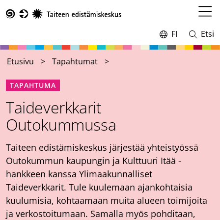
Hyppää
pääsisältöön
Avaa
Taike
valikk
FI
Etsi
Vaihda
Avaa
kieltä,
ja
nykyinen
sulje
Etusivu
Tapahtumat
kieli:
haku
TAPAHTUMA
Taideverkkarit
Outokummussa
Taiteen edistämiskeskus järjestää yhteistyössä
Outokummun kaupungin ja Kulttuuri Itää -
hankkeen kanssa Ylimaakunnalliset
Taideverkkarit. Tule kuulemaan ajankohtaisia
kuulumisia, kohtaamaan muita alueen toimijoita
ja verkostoitumaan. Samalla myös pohditaan,