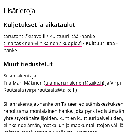
Lisätietoja
Kuljetukset ja aikataulut
taru.tahti@esavo.fi
/ Kulttuuri Itää -hanke
tiina.taskinen-viinikainen@kuopio.fi
/ Kulttuuri Itää -
hanke
Muut tiedustelut
Sillanrakentajat
Tiia-Mari Mäkinen (
tiia-mari.makinen@taike.fi
) ja Virpi
Rautsiala (
virpi.rautsiala@taike.fi
)
Sillanrakentajat-hanke on Taiteen edistämiskeskuksen
rahoittama monialainen hanke, joka pyrkii edistämään
yhteistyötä taiteilijoiden, kuntien kulttuuripalveluiden,
elinkeinoelämän, matkailun ja maakuntaliittojen välillä