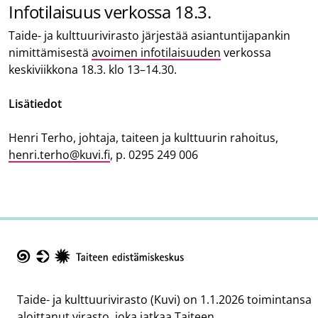
Infotilaisuus verkossa 18.3.
Taide- ja kulttuurivirasto järjestää asiantuntijapankin
nimittämisestä
avoimen infotilaisuuden
verkossa
keskiviikkona 18.3. klo 13
–
14.30.
Lisätiedot
Henri Terho, johtaja, taiteen ja kulttuurin rahoitus,
henri.terho@kuvi.fi
, p. 0295 249 006
Taike
Taide- ja kulttuurivirasto (Kuvi) on 1.1.2026 toimintansa
aloittanut virasto, joka jatkaa Taiteen