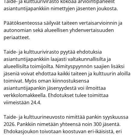
Taide- ja kulttuurivirasto kokoaa arviointipaneelit
asiantuntijapankkiin nimettyjen jäsenten joukosta.
Päätöksenteossa säilyvät taiteen vertaisarvioinnin ja
autonomian sekä alueellisen yhdenvertaisuuden
periaatteet.
Taide- ja kulttuurivirasto pyytää ehdotuksia
asiantuntijapankkiin laajasti valtakunnallisilta ja
alueellisilta toimijoilta. Nimityspyynnön saajien lisäksi
jäseniä voivat ehdottaa kaikki taiteen ja kulttuurin aloilla
toimivat. Myös oman kiinnostuksensa
asiantuntijapankin jäsenyydestä voi ilmoittaa
verkkolomakkeella. Ehdotukset tulee toimittaa
viimeistään 24.4.
Taide- ja kulttuurineuvosto nimittää pankin syyskuussa
2026. Pankkiin nimetään yhteensä noin 300 jäsentä.
Ehdokasjoukon toivotaan koostuvan eri-ikäisistä, eri