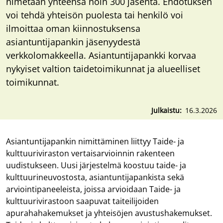
nimetään yhteensä noin 300 jäsentä. Ehdotuksen
voi tehdä yhteisön puolesta tai henkilö voi
ilmoittaa oman kiinnostuksensa
asiantuntijapankin jäsenyydestä
verkkolomakkeella. Asiantuntijapankki korvaa
nykyiset valtion taidetoimikunnat ja alueelliset
toimikunnat.
Julkaistu
16.3.2026
Asiantuntijapankin nimittäminen liittyy Taide- ja
kulttuuriviraston vertaisarvioinnin rakenteen
uudistukseen. Uusi järjestelmä koostuu taide- ja
kulttuurineuvostosta, asiantuntijapankista sekä
arviointipaneeleista, joissa arvioidaan Taide- ja
kulttuurivirastoon saapuvat taiteilijoiden
apurahahakemukset ja yhteisöjen avustushakemukset.