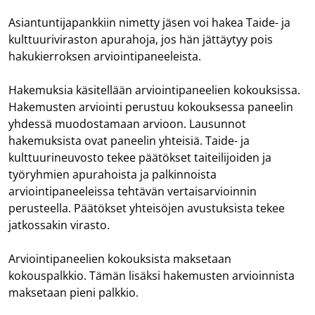
Asiantuntijapankkiin nimetty jäsen voi hakea Taide- ja
kulttuuriviraston apurahoja, jos hän jättäytyy pois
hakukierroksen arviointipaneeleista.
Hakemuksia käsitellään arviointipaneelien kokouksissa.
Hakemusten arviointi perustuu kokouksessa paneelin
yhdessä muodostamaan arvioon. Lausunnot
hakemuksista ovat paneelin yhteisiä. Taide- ja
kulttuurineuvosto tekee päätökset taiteilijoiden ja
työryhmien apurahoista ja palkinnoista
arviointipaneeleissa tehtävän vertaisarvioinnin
perusteella. Päätökset yhteisöjen avustuksista tekee
jatkossakin virasto.
Arviointipaneelien kokouksista maksetaan
kokouspalkkio. Tämän lisäksi hakemusten arvioinnista
maksetaan pieni palkkio.