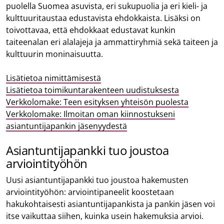
puolella Suomea asuvista, eri sukupuolia ja eri kieli- ja
kulttuuritaustaa edustavista ehdokkaista. Lisäksi on
toivottavaa, että ehdokkaat edustavat kunkin
taiteenalan eri alalajeja ja ammattiryhmiä sekä taiteen ja
kulttuurin moninaisuutta.
Lisätietoa nimittämisestä
Lisätietoa toimikuntarakenteen uudistuksesta
Verkkolomake: Teen esityksen yhteisön puolesta
Verkkolomake: Ilmoitan oman kiinnostukseni
asiantuntijapankin jäsenyydestä
Asiantuntijapankki tuo joustoa
arviointityöhön
Uusi asiantuntijapankki tuo joustoa hakemusten
arviointityöhön: arviointipaneelit koostetaan
hakukohtaisesti asiantuntijapankista ja pankin jäsen voi
itse vaikuttaa siihen, kuinka usein hakemuksia arvioi.