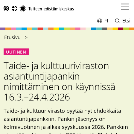
Hyppää
pääsisältöön
Avaa
Taike
valikk
FI
Etsi
Vaihda
Avaa
kieltä,
ja
nykyinen
sulje
Etusivu
kieli:
haku
UUTINEN
Taide- ja kulttuuriviraston
asiantuntijapankin
nimittäminen on käynnissä
16.3.–24.4.2026
Taide- ja kulttuurivirasto pyytää nyt ehdokkaita
asiantuntijapankkiin. Pankin jäsenyys on
kolmivuotinen ja alkaa syyskuussa 2026. Pankkiin