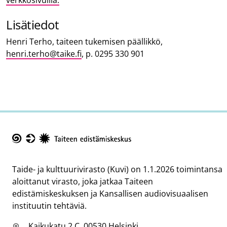
Lisätiedot
Henri Terho, taiteen tukemisen päällikkö,
henri.terho@taike.fi
, p. 0295 330 901
Taike
Taide- ja kulttuurivirasto (Kuvi) on 1.1.2026 toimintansa
aloittanut virasto, joka jatkaa Taiteen
edistämiskeskuksen ja Kansallisen audiovisuaalisen
instituutin tehtäviä.
Kaikukatu 2 C, 00530 Helsinki