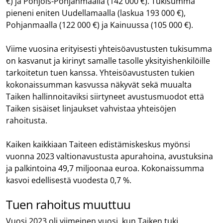
€) ja Pohjois-Pohjanmaalla (142 000 €). Tukisumma
pieneni eniten Uudellamaalla (laskua 193 000 €),
Pohjanmaalla (122 000 €) ja Kainuussa (105 000 €).
Viime vuosina erityisesti yhteisöavustusten tukisumma
on kasvanut ja kirinyt samalle tasolle yksityishenkilöille
tarkoitetun tuen kanssa. Yhteisöavustusten tukien
kokonaissumman kasvussa näkyvät sekä muualta
Taiken hallinnoitaviksi siirtyneet avustusmuodot että
Taiken sisäiset linjaukset vahvistaa yhteisöjen
rahoitusta.
Kaiken kaikkiaan Taiteen edistämiskeskus myönsi
vuonna 2023 valtionavustusta apurahoina, avustuksina
ja palkintoina 49,7 miljoonaa euroa. Kokonaissumma
kasvoi edellisestä vuodesta 0,7 %.
Tuen rahoitus muuttuu
Vuosi 2023 oli viimeinen vuosi, kun Taiken tuki