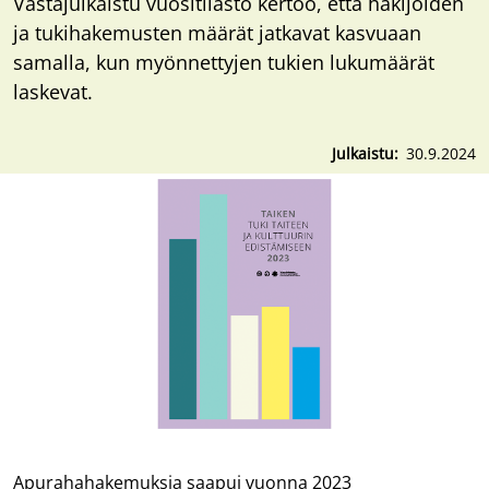
Vastajulkaistu vuositilasto kertoo, että hakijoiden
ja tukihakemusten määrät jatkavat kasvuaan
samalla, kun myönnettyjen tukien lukumäärät
laskevat.
Julkaistu
30.9.2024
Apurahahakemuksia saapui vuonna 2023