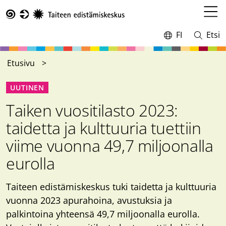
Hyppää
pääsisältöön
Avaa
Taike
valikk
FI
Etsi
Vaihda
Avaa
kieltä,
ja
nykyinen
sulje
Etusivu
kieli:
haku
UUTINEN
Taiken vuositilasto 2023:
taidetta ja kulttuuria tuettiin
viime vuonna 49,7 miljoonalla
eurolla
Taiteen edistämiskeskus tuki taidetta ja kulttuuria
vuonna 2023 apurahoina, avustuksia ja
palkintoina yhteensä 49,7 miljoonalla eurolla.