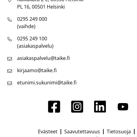
PL 16, 00501 Helsinki
0295 249 000
(vaihde)
0295 249 100
(asiakaspalvelu)
asiakaspalvelu@taike.fi
kirjaamo@taike.fi
etunimi.sukunimi@taike.fi
Evästeet
Saavutettavuus
Tietosuoja
Footer