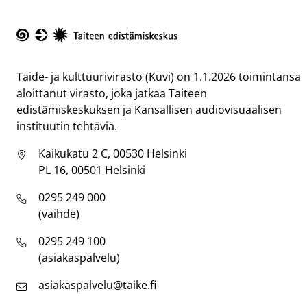
Taike
Taide- ja kulttuurivirasto (Kuvi) on 1.1.2026 toimintansa
aloittanut virasto, joka jatkaa Taiteen
edistämiskeskuksen ja Kansallisen audiovisuaalisen
instituutin tehtäviä.
Kaikukatu 2 C, 00530 Helsinki
PL 16, 00501 Helsinki
0295 249 000
(vaihde)
0295 249 100
(asiakaspalvelu)
asiakaspalvelu@taike.fi