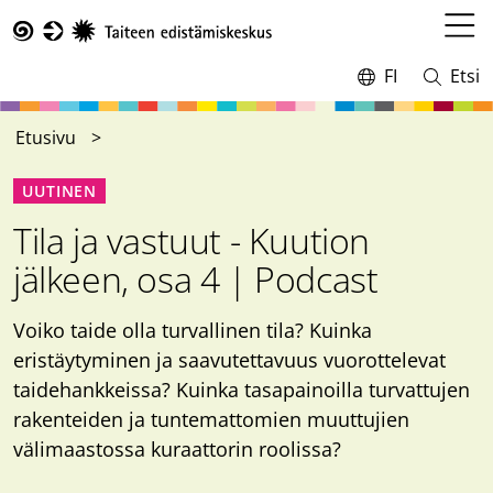
Hyppää
pääsisältöön
Avaa
Taike
valikk
FI
Etsi
Vaihda
Avaa
kieltä,
ja
nykyinen
sulje
Etusivu
kieli:
haku
UUTINEN
Tila ja vastuut - Kuution
jälkeen, osa 4 | Podcast
Voiko taide olla turvallinen tila? Kuinka
eristäytyminen ja saavutettavuus vuorottelevat
taidehankkeissa? Kuinka tasapainoilla turvattujen
rakenteiden ja tuntemattomien muuttujien
välimaastossa kuraattorin roolissa?