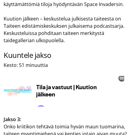
käyttämättömiä tiloja hyödyntävän Space Invadersin.
Kuution jälkeen – keskustelua julkisesta taiteesta on
Taiteen edistämiskeskuksen julkaisema podcastsarja.
Keskusteluissa pohditaan taiteen merkitystä
taidegallerian ulkopuolella.
Kuuntele jakso
Kesto: 51 minuuttia
Jakso 3:
Onko kriitikon tehtävä toimia hyvän maun tuomarina,
taiteen myyntimiehenä vai kenties jotain aivan muuta?