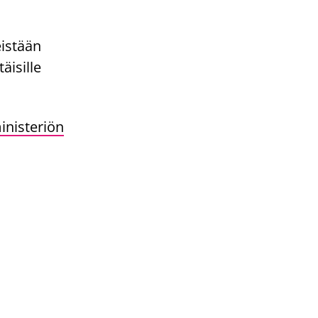
eistään
täisille
inisteriön