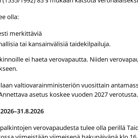
n (1535/1992) 83 § mukaan katsota veronalaiseksi 
ee olla:
sesti merkittäviä
allisia tai kansainvälisiä taidekilpailuja.
innoille ei haeta verovapautta. Niiden verovapa
kseen.
ellaan valtiovarainministeriön vuosittain antamas
Annettava asetus koskee vuoden 2027 verotusta.
.2026–31.8.2026
lkintojen verovapaudesta tulee olla perillä Taid
stossa viimeistään viimeisenä hakupäivänä klo 16