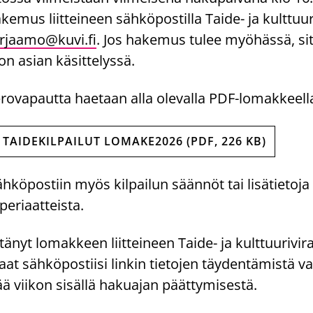
emus liitteineen sähköpostilla Taide- ja kulttuur
irjaamo@kuvi.fi
. Jos hakemus tulee myöhässä, sit
n asian käsittelyssä.
erovapautta haetaan alla olevalla PDF-lomakkeell
TAIDEKILPAILUT LOMAKE2026 (PDF, 226 KB)
hköpostiin myös kilpailun säännöt tai lisätietoja 
periaatteista.
tänyt lomakkeen liitteineen Taide- ja kulttuurivir
at sähköpostiisi linkin tietojen täydentämistä va
ää viikon sisällä hakuajan päättymisestä.