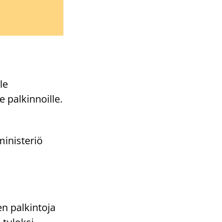
le
 palkinnoille.
ministeriö
en palkintoja