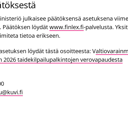
ätöksestä
inisteriö julkaisee päätöksensä asetuksena viim
 Päätöksen löydät
www.finlex.fi
-palvelusta. Yksit
oimiteta tietoa erikseen.
setuksen löydät tästä osoitteesta: V
altiovarainm
 2026 taidekilpailupalkintojen verovapaudesta
00
u@kuvi.fi