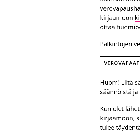
verovapaushak
kirjaamoon
k
ottaa huomioo
Palkintojen v
VEROVAPAAT 
Huom! Liitä sä
säännöistä ja 
Kun olet lähet
kirjaamoon, sa
tulee täydent