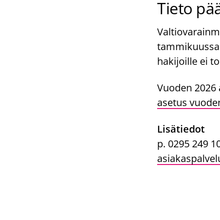
Tieto pä
Valtiovarainm
tammikuussa.
hakijoille ei t
Vuoden 2026 a
asetus vuoden
Lisätiedot
p. 0295 249 1
asiakaspalvel