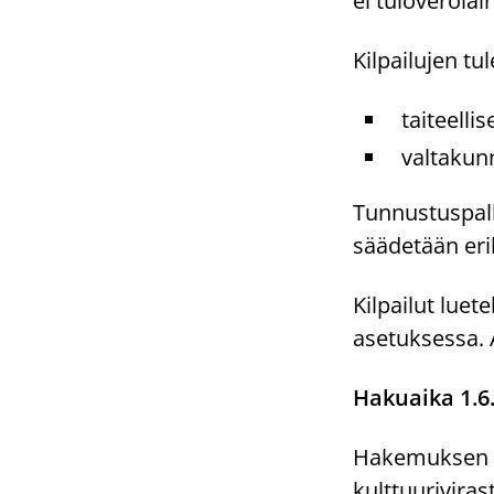
ei tuloverolai
Kilpailujen tul
taiteelli
valtakunn
Tunnustuspalk
säädetään eri
Kilpailut luet
asetuksessa. 
Hakuaika 1.6
Hakemuksen pa
kulttuurivira