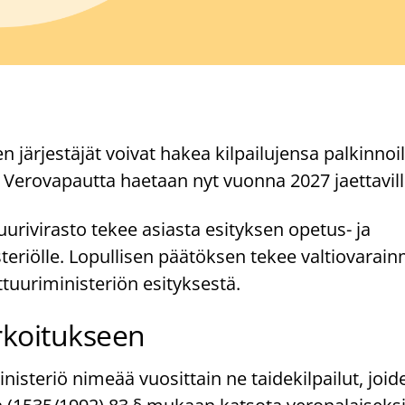
en järjestäjät voivat hakea kilpailujensa palkinnoil
 Verovapautta haetaan nyt vuonna 2027 jaettaville
tuurivirasto tekee asiasta esityksen opetus- ja
teriölle. Lopullisen päätöksen tekee valtiovarain
ttuuriministeriön esityksestä.
rkoitukseen
nisteriö nimeää vuosittain ne taidekilpailut, joid