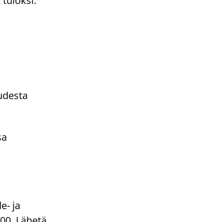
tuloksi.
udesta
sa
e- ja
.00. Lähetä