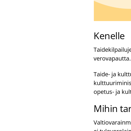
Kenelle
Taidekilpailuj
verovapautta.
Taide- ja kult
kulttuuriminis
opetus- ja kul
Mihin ta
Valtiovarainmi