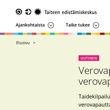
Hyppää
pääsisältöön
Taike
Ajankohtaista
Taike tukee
Etusivu
UUTINEN
Verovap
verova
Taidekilpailu
verovapautta