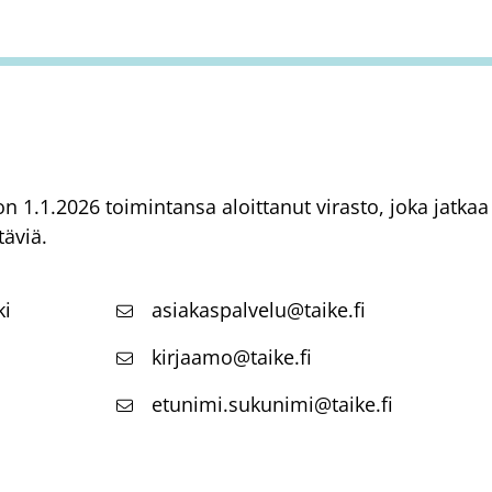
) on 1.1.2026 toimintansa aloittanut virasto, joka jatk
täviä.
ki
asiakaspalvelu@taike.fi
kirjaamo@taike.fi
etunimi.sukunimi@taike.fi