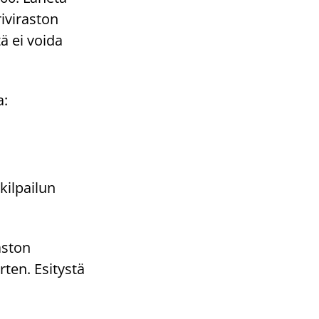
iviraston
ä ei voida
a:
kilpailun
aston
rten. Esitystä