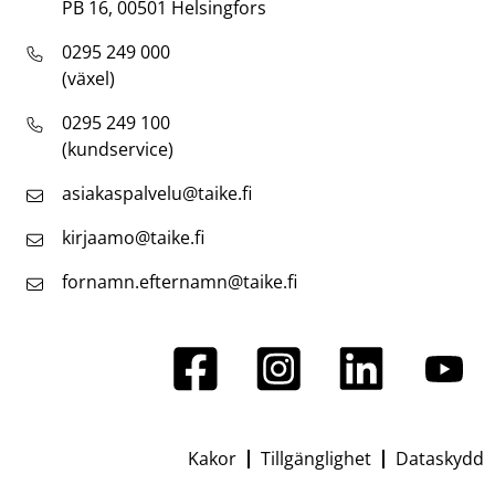
PB 16, 00501 Helsingfors
0295 249 000
(växel)
0295 249 100
(kundservice)
asiakaspalvelu@taike.fi
kirjaamo@taike.fi
fornamn.efternamn@taike.fi
Kakor
Tillgänglighet
Dataskydd
Footer