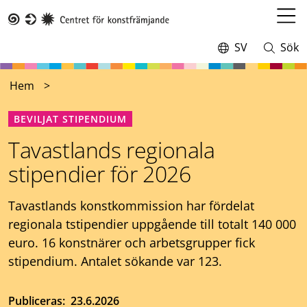
Hoppa
till
Öppn
Taike
huvudinnehåll
meny
SV
Sök
Switch
Öppna
language,
och
current
stäng
Hem
language:
sökning
BEVILJAT STIPENDIUM
Tavastlands regionala
stipendier för 2026
Tavastlands konstkommission har fördelat
regionala tstipendier uppgående till totalt 140 000
euro. 16 konstnärer och arbetsgrupper fick
stipendium. Antalet sökande var 123.
Publiceras
23.6.2026