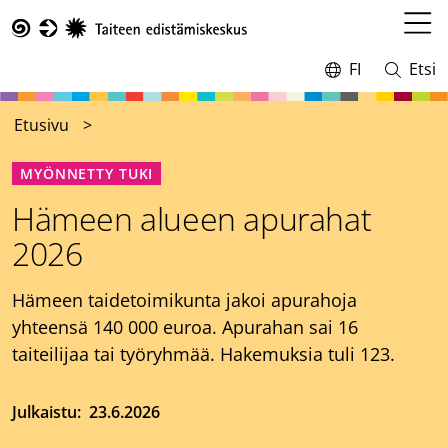
Hyppää
pääsisältöön
Avaa
Taike
valikk
FI
Etsi
Vaihda
Avaa
kieltä,
ja
nykyinen
sulje
Etusivu
kieli:
haku
MYÖNNETTY TUKI
Hämeen alueen apurahat
2026
Hämeen taidetoimikunta jakoi apurahoja
yhteensä 140 000 euroa. Apurahan sai 16
taiteilijaa tai työryhmää. Hakemuksia tuli 123.
Julkaistu
23.6.2026