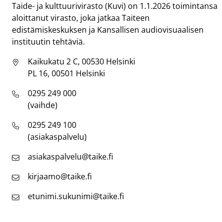
Taide- ja kulttuurivirasto (Kuvi) on 1.1.2026 toimintansa
aloittanut virasto, joka jatkaa Taiteen
edistämiskeskuksen ja Kansallisen audiovisuaalisen
instituutin tehtäviä.
Kaikukatu 2 C, 00530 Helsinki
PL 16, 00501 Helsinki
0295 249 000
(vaihde)
0295 249 100
(asiakaspalvelu)
asiakaspalvelu@taike.fi
kirjaamo@taike.fi
etunimi.sukunimi@taike.fi