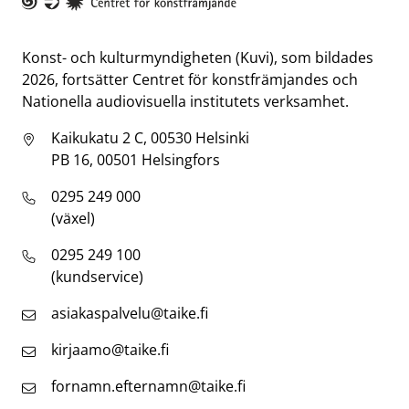
Taike
Konst- och kulturmyndigheten (Kuvi), som bildades
2026, fortsätter Centret för konstfrämjandes och
Nationella audiovisuella institutets verksamhet.
Kaikukatu 2 C, 00530 Helsinki
PB 16, 00501 Helsingfors
0295 249 000
(växel)
0295 249 100
(kundservice)
asiakaspalvelu@taike.fi
kirjaamo@taike.fi
fornamn.efternamn@taike.fi