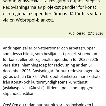
samtidigt avvecklas Taikes gamla e-tjänst stegvis.
Redovisningarna av projektstipendier för konst
och regionala stipendier lämnas därför tills vidare
via en Webropol-blankett.
Publicerad
27.5.2026
Ändringen gäller privatpersoner och arbetsgrupper
som dessa bildat, som beviljats ett projektstipendium
för konst eller ett regionalt stipendium för 2025–2026
vars sista inlämningsdag för redovisning är den 31
december 2026. Anvisningar för hur redovisningen ska
göras och en länk till Webropol-blanketten har skickats
från Konst- och kulturmyndighetens kundtjänst
(
asiakaspalvelu@kuvi.fi
) till den e-post som uppgetts i
stipendieansökan.
Obs! Om du redan har hunnit göra redovisningen i