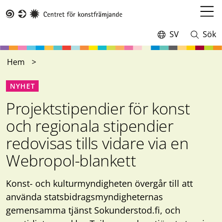
Hoppa
till
Öppn
Taike
huvudinnehåll
meny
SV
Sök
Switch
Öppna
language,
och
current
stäng
Hem
language:
sökning
NYHET
Projektstipendier för konst
och regionala stipendier
redovisas tills vidare via en
Webropol-blankett
Konst- och kulturmyndigheten övergår till att
använda statsbidragsmyndigheternas
gemensamma tjänst Sokunderstod.fi, och