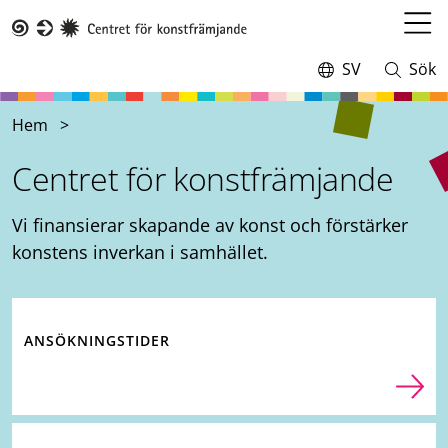
Hoppa
till
Öppn
Taike
huvudinnehåll
meny
SV
Sök
Switch
Öppna
language,
och
current
stäng
Hem
language:
sökning
Centret för konstfrämjande
Vi finansierar skapande av konst och förstärker
konstens inverkan i samhället.
ANSÖKNINGSTIDER