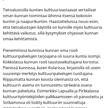
Tietoalustoilla kuntien kulttuurivastaavat vertailivat
oman kunnan toimintaa lähinnä itsensä kokoisiin
kuntiin ja naapurikuntiin. Haastatteluissa nousi esiin,
että tietoalustojen käytöllä on kunnille myös kulttuuria
kehittävä vaikutus, sillä kysymykset ohjasivat kunnan
omaa kehittämistä.
Pienemmissä kunnissa kunnan oma rooli
kulttuuripalvelujen tarjoajana oli suuria kuntia isompi.
Kokkolassa kunnan rooli taustavaikuttajana korostui.
Pienissä kunnissa, kuten Kolarissa, kirjastolla oli usein
suurempi merkitys kulttuuripalvelujen tuottajana.
Riippumatta kunnan koosta olennaista on, että
kulttuurin asema on tunnustettu tärkeänä osana
kunnan palveluita. Esimerkiksi Lapualla ja Pirkkalassa
kulttuurityöntekijöiden palkkaamiseen oli panostettu ja
Sotkamossa oli lisätty kulttuuriin suunnattuja