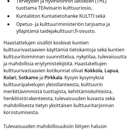
Terveyden ja hyvinvoinnin laitoksen (THL)
tuottama TEAviisarin kulttuuriosio,
Kuntaliiton Kuntatietohanke KULTTI sekä
Opetus- ja kulttuuriministeriön tarjoama ja
ylläpitämä taidejakulttuuri.fi-sivusto.
Haastattelujen sisällöt koskivat kuntien
kulttuurivastaavien käyttämiä tietokantoja sekä kuntien
kulttuuritoiminnan suunnittelua, nykytilaa, tulevaisuutta
ja mahdollisia eriytymistekijöitä. Haastateltujen
kulttuurivastaavien kotikunnat olivat
Kokkola
,
Lapua
,
Kolari
,
Sotkamo
ja
Pirkkala
. Kysyin kysymyksiä
kulttuuripalvelujen yleistilanteesta, kulttuurin
merkittävimmistä tuottajista, kehittämiskohteista,
henkilöstörakenteesta, tulevaisuuden kuvasta sekä
mahdollisesta tietyn yksittäisen kulttuuritarjonnan
korostumisesta.
Tulevaisuuden mahdollisuuksiin liittyen halusin