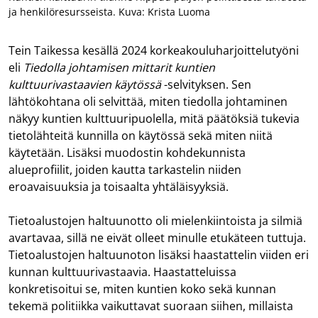
ja henkilöresursseista. Kuva: Krista Luoma
Tein Taikessa kesällä 2024 korkeakouluharjoittelutyöni
eli
Tiedolla johtamisen mittarit kuntien
kulttuurivastaavien käytössä
-selvityksen. Sen
lähtökohtana oli selvittää, miten tiedolla johtaminen
näkyy kuntien kulttuuripuolella, mitä päätöksiä tukevia
tietolähteitä kunnilla on käytössä sekä miten niitä
käytetään. Lisäksi muodostin kohdekunnista
alueprofiilit, joiden kautta tarkastelin niiden
eroavaisuuksia ja toisaalta yhtäläisyyksiä.
Tietoalustojen haltuunotto oli mielenkiintoista ja silmiä
avartavaa, sillä ne eivät olleet minulle etukäteen tuttuja.
Tietoalustojen haltuunoton lisäksi haastattelin viiden eri
kunnan kulttuurivastaavia. Haastatteluissa
konkretisoitui se, miten kuntien koko sekä kunnan
tekemä politiikka vaikuttavat suoraan siihen, millaista