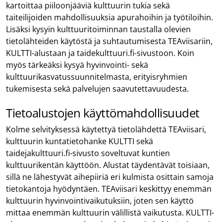
kartoittaa piiloonjääviä kulttuurin tukia sekä
taiteilijoiden mahdollisuuksia apurahoihin ja työtiloihin.
Lisäksi kysyin kulttuuritoiminnan taustalla olevien
tietolähteiden käytöstä ja suhtautumisesta TEAviisariin,
KULTTI-alustaan ja taidekulttuuri.fi-sivustoon. Koin
myös tärkeäksi kysyä hyvinvointi- sekä
kulttuurikasvatussuunnitelmasta, erityisryhmien
tukemisesta sekä palvelujen saavutettavuudesta.
Tietoalustojen käyttömahdollisuudet
Kolme selvityksessä käytettyä tietolähdettä TEAviisari,
kulttuurin kuntatietohanke KULTTI sekä
taidejakulttuuri.fi-sivusto soveltuvat kuntien
kulttuurikentän käyttöön. Alustat täydentävät toisiaan,
sillä ne lähestyvät aihepiiriä eri kulmista osittain samoja
tietokantoja hyödyntäen. TEAviisari keskittyy enemmän
kulttuurin hyvinvointivaikutuksiin, joten sen käyttö
mittaa enemmän kulttuurin välillistä vaikutusta. KULTTI-