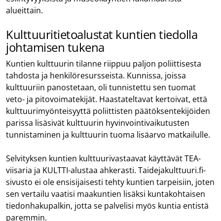
alueittain.
Kulttuuritietoalustat kuntien tiedolla
johtamisen tukena
Kuntien kulttuurin tilanne riippuu paljon poliittisesta
tahdosta ja henkilöresursseista. Kunnissa, joissa
kulttuuriin panostetaan, oli tunnistettu sen tuomat
veto- ja pitovoimatekijät. Haastateltavat kertoivat, että
kulttuurimyönteisyyttä poliittisten päätöksentekijöiden
parissa lisäsivät kulttuurin hyvinvointivaikutusten
tunnistaminen ja kulttuurin tuoma lisäarvo matkailulle.
Selvityksen kuntien kulttuurivastaavat käyttävät TEA-
viisaria ja KULTTI-alustaa ahkerasti. Taidejakulttuuri.fi-
sivusto ei ole ensisijaisesti tehty kuntien tarpeisiin, joten
sen vertailu vaatisi maakuntien lisäksi kuntakohtaisen
tiedonhakupalkin, jotta se palvelisi myös kuntia entistä
paremmin.