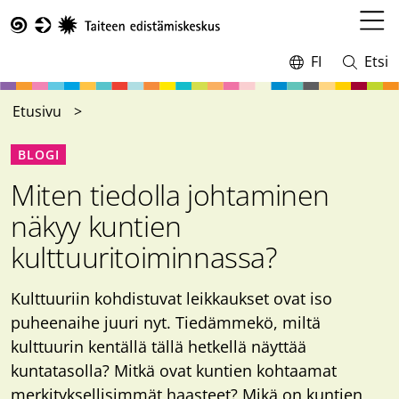
Hyppää
pääsisältöön
Avaa
Taike
valikk
FI
Etsi
Vaihda
Avaa
kieltä,
ja
nykyinen
sulje
Etusivu
kieli:
haku
BLOGI
Miten tiedolla johtaminen
näkyy kuntien
kulttuuritoiminnassa?
Kulttuuriin kohdistuvat leikkaukset ovat iso
puheenaihe juuri nyt. Tiedämmekö, miltä
kulttuurin kentällä tällä hetkellä näyttää
kuntatasolla? Mitkä ovat kuntien kohtaamat
merkityksellisimmät haasteet? Mikä on kuntien