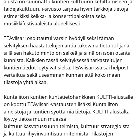
alusta on suunnattu kuntien kulttuurin kehittämiseen ja
taidejakulttuuri.fi-sivusto tarjoaa hyvin tarkkoja tietoja
esimerkiksi keikka- ja konserttipaikoista sekä
musiikkifestivaaleista alueellisesti.
TEAviisari osoittautui varsin hyödylliseksi tämän
selvityksen haastattelujen antia tukevana tietopohjana,
sillä sen hakutoiminto on selkeä ja siinä on isoin otanta
kunnista. Kaikkien tässä selvityksessä tarkasteltujen
kuntien tiedot löytyivät sieltä. TEAviisarissa sai helposti
vertailtua sekä useamman kunnan että koko maan
tilastoja yhtä aikaa.
Kuntaliiton kuntien kuntatietohankkeen KULTTI-alustalle
on koottu TEAviisari-vastausten lisäksi Kuntaliiton
aineistoja ja kuntien syöttämiä tietoja. KULTTI-alustalta
löytyy tietoa muun muassa
kulttuurikasvatussuunnitelmista, kulttuuristrategioista
ja kulttuurihyvinvointisuunnitelmista. Tilastojen