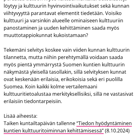
löytyy ja kulttuurin hyvinvointivaikutukset sekä kunnan
viihtyvyyttä parantavat elementit tiedetään. Voisiko
kulttuuri ja varsinkin alueelle ominaiseen kulttuuriin
panostaminen ja uuden kehittäminen saada myös
muuttotappiokunnat kukoistamaan?
Tekemäni selvitys koskee vain viiden kunnan kulttuurin
tilannetta, mutta niihin perehtymällä voidaan saada
myös pientä ymmärrystä Suomen kuntien kulttuurin
näkymästä yleisellä tasollakin, sillä selvityksen kunnat
ovat keskenään erilaisia, erikokoisia sekä eri puolilla
Suomea. Koin kaikki kolme vertailemaani
kulttuuritietoalustaa merkityksellisiksi, sillä ne vastasivat
erilaisiin tiedontarpeisiin.
Lisää aiheesta:
Taiken kuntailtapäivän tallenne
“Tiedon hyödyntäminen
kuntien kulttuuritoiminnan kehittämisessä”
(8.10.2024)