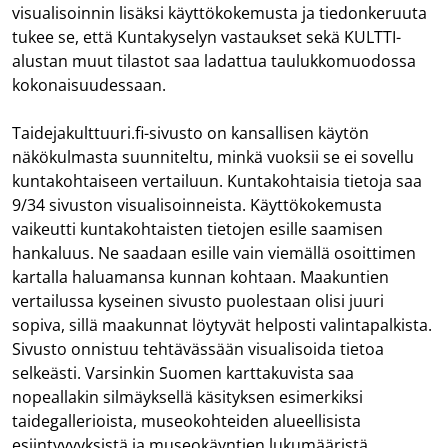
visualisoinnin lisäksi käyttökokemusta ja tiedonkeruuta
tukee se, että Kuntakyselyn vastaukset sekä KULTTI-
alustan muut tilastot saa ladattua taulukkomuodossa
kokonaisuudessaan.
Taidejakulttuuri.fi-sivusto on kansallisen käytön
näkökulmasta suunniteltu, minkä vuoksii se ei sovellu
kuntakohtaiseen vertailuun. Kuntakohtaisia tietoja saa
9/34 sivuston visualisoinneista. Käyttökokemusta
vaikeutti kuntakohtaisten tietojen esille saamisen
hankaluus. Ne saadaan esille vain viemällä osoittimen
kartalla haluamansa kunnan kohtaan. Maakuntien
vertailussa kyseinen sivusto puolestaan olisi juuri
sopiva, sillä maakunnat löytyvät helposti valintapalkista.
Sivusto onnistuu tehtävässään visualisoida tietoa
selkeästi. Varsinkin Suomen karttakuvista saa
nopeallakin silmäyksellä käsityksen esimerkiksi
taidegallerioista, museokohteiden alueellisista
esiintyvyyksistä ja museokäyntien lukumääristä