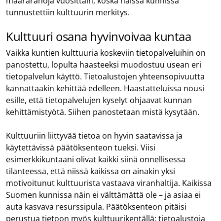
määrärahoja vuosittain, koska näissä kunnissa
tunnustettiin kulttuurin merkitys.
Kulttuuri osana hyvinvoivaa kuntaa
Vaikka kuntien kulttuuria koskeviin tietopalveluihin on
panostettu, lopulta haasteeksi muodostuu usean eri
tietopalvelun käyttö. Tietoalustojen yhteensopivuutta
kannattaakin kehittää edelleen. Haastatteluissa nousi
esille, että tietopalvelujen kyselyt ohjaavat kunnan
kehittämistyötä. Siihen panostetaan mistä kysytään.
Kulttuuriin liittyvää tietoa on hyvin saatavissa ja
käytettävissä päätöksenteon tueksi. Viisi
esimerkkikuntaani olivat kaikki siinä onnellisessa
tilanteessa, että niissä kaikissa on ainakin yksi
motivoitunut kulttuurista vastaava viranhaltija. Kaikissa
Suomen kunnissa näin ei välttämättä ole – ja asiaa ei
auta kasvava resurssipula. Päätöksenteon pitäisi
perustua tietoon myös kulttuurikentällä: tietoalustoja