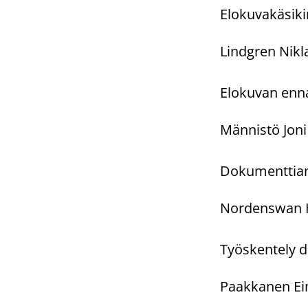
Elokuvakäsiki
Lindgren Nikla
Elokuvan enna
Männistö Joni 
Dokumenttian
Nordenswan Ha
Työskentely 
Paakkanen Eina