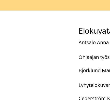
Elokuvat
Antsalo Anna H
Ohjaajan työs
Björklund Mari
Lyhytelokuvan
Cederström Ka