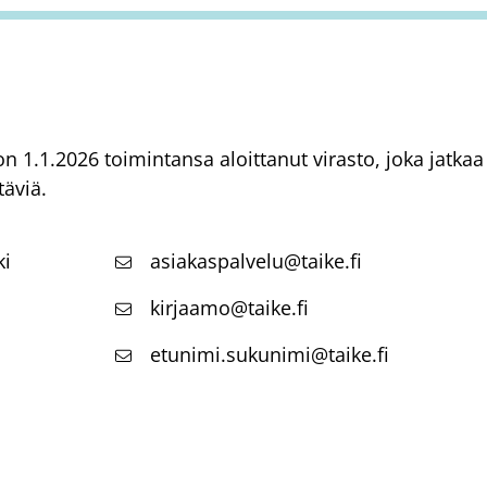
) on 1.1.2026 toimintansa aloittanut virasto, joka jatk
täviä.
ki
asiakaspalvelu@taike.fi
kirjaamo@taike.fi
etunimi.sukunimi@taike.fi