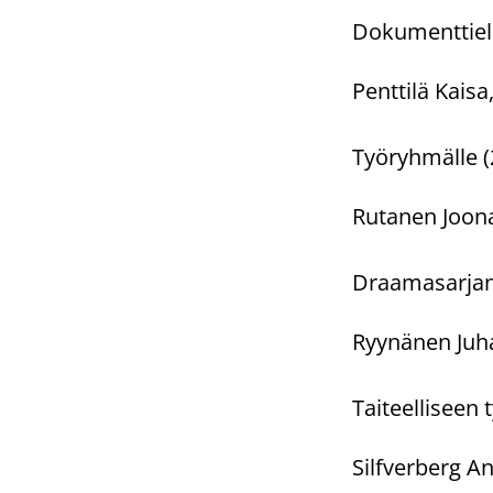
Dokumenttielo
Penttilä Kaisa
Työryhmälle 
Rutanen Joonas
Draamasarjan
Ryynänen Juha
Taiteelliseen
Silfverberg An