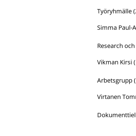
Työryhmälle (
Simma Paul-An
Research och 
Vikman Kirsi 
Arbetsgrupp (
Virtanen Tommi
Dokumenttielo