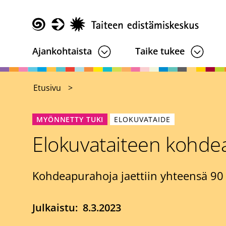
Hyppää
pääsisältöön
Taike
Ajankohtaista
Taike tukee
Etusivu
MYÖNNETTY TUKI
ELOKUVATAIDE
Elokuvataiteen kohd
Kohdeapurahoja jaettiin yhteensä 90 
Julkaistu
8.3.2023