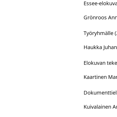
Essee-elokuv
Grönroos Anna
Työryhmälle (
Haukka Juhani,
Elokuvan tek
Kaartinen Mart
Dokumenttiel
Kuivalainen A