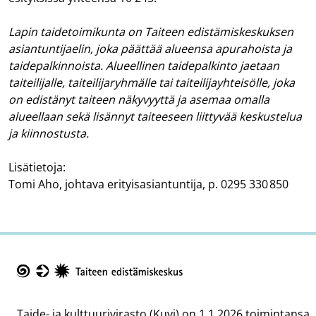
Lapin taidetoimikunta on Taiteen edistämiskeskuksen
asiantuntijaelin, joka päättää alueensa apurahoista ja
taidepalkinnoista. Alueellinen taidepalkinto jaetaan
taiteilijalle, taiteilijaryhmälle tai taiteilijayhteisölle, joka
on edistänyt taiteen näkyvyyttä ja asemaa omalla
alueellaan sekä lisännyt taiteeseen liittyvää keskustelua
ja kiinnostusta.
Lisätietoja:
Tomi Aho, johtava erityisasiantuntija, p. 0295 330 850
Taike
Taide- ja kulttuurivirasto (Kuvi) on 1.1.2026 toimintansa