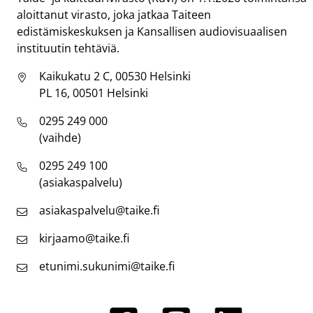
aloittanut virasto, joka jatkaa Taiteen
edistämiskeskuksen ja Kansallisen audiovisuaalisen
instituutin tehtäviä.
Kaikukatu 2 C, 00530 Helsinki
PL 16, 00501 Helsinki
0295 249 000
(vaihde)
0295 249 100
(asiakaspalvelu)
asiakaspalvelu@taike.fi
kirjaamo@taike.fi
etunimi.sukunimi@taike.fi