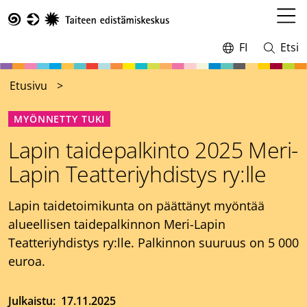
Hyppää
pääsisältöön
Avaa
Taike
valikk
FI
Etsi
Vaihda
Avaa
kieltä,
ja
nykyinen
sulje
Etusivu
kieli:
haku
MYÖNNETTY TUKI
Lapin taidepalkinto 2025 Meri-
Lapin Teatteriyhdistys ry:lle
Lapin taidetoimikunta on päättänyt myöntää
alueellisen taidepalkinnon Meri-Lapin
Teatteriyhdistys ry:lle. Palkinnon suuruus on 5 000
euroa.
Julkaistu
17.11.2025